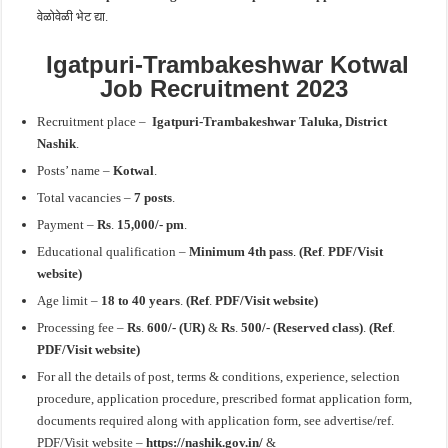
वेळोवेळी भेट द्या.
Igatpuri-Trambakeshwar Kotwal
Job Recruitment 2023
Recruitment place –
Igatpuri-Trambakeshwar Taluka,
District
Nashik
.
Posts’ name –
Kotwal
.
Total vacancies –
7
posts
.
Payment –
Rs
.
15,000/- pm
.
Educational qualification –
Minimum
4th pass
.
(Ref
.
PDF/Visit
website)
Age limit –
18 to 40 years
.
(Ref
.
PDF/Visit website)
Processing fee –
Rs
.
600/- (UR)
&
Rs
.
500/- (Reserved class)
.
(Ref
.
PDF/Visit website)
For all the details of post, terms & conditions, experience, selection
procedure, application procedure, prescribed format application form,
documents required along with application form, see advertise/ref.
PDF/Visit website –
https://nashik.gov.in/
&