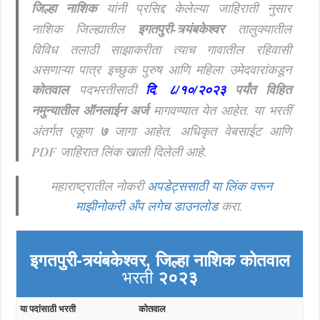
जिल्हा नाशिक
यांनी प्रसिद्द केलेल्या जाहिराती नुसार
नाशिक
जिल्ह्यातील
इगतपुरी-त्र्यंबकेश्वर
तालुक्यातील
विविध तलाठी साझाकरीता त्याच गावातील रहिवासी
असणाऱ्या पात्र इच्छुक पुरुष आणि महिला उमेदवारांकडून
कोतवाल
पदभरतीसाठी
दि
.
८/१०/२०२३
पर्यंत विहित
नमुन्यातील ऑनलाईन अर्ज
मागवण्यात येत आहेत. या भरतीं
अंतर्गत एकूण
७
जागा आहेत.
अधिकृत वेबसाईट आणि
PDF जाहिरात लिंक खाली दिलेली आहे.
महाराष्ट्रातील नोकरी
अपडेट्ससाठी या लिंक वरून
माझीनोकरी अँप लगेच डाउनलोड
करा.
इगतपुरी-त्र्यंबकेश्वर, जिल्हा नाशिक
कोतवाल
भरती
२०२३
या पदांसाठी भरती
कोतवाल