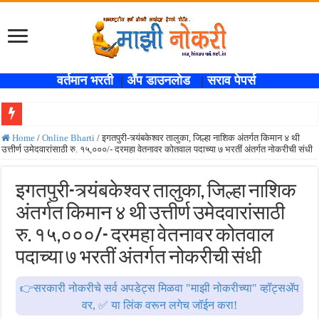
वर्तमान भरती
|
अँप डाउनलोड
|
सराव पेपर्स
खुशखबर !! SBI बँकेत १ हजार ५३८ लिपिक पदांची भरती ,नवीन जाहिरात प्रकाशित; लगेच अर्ज
Home
/
Online Bharti
/
इगतपुरी-त्र्यंबकेश्वर तालुका, जिल्हा नाशिक अंतर्गत किमान ४ थी
उत्तीर्ण उमेदवारांसाठी रु. १५,०००/- दरमहा वेतनावर कोतवाल पदाच्या ७ भरतीं अंतर्गत नोकरीची संधी
कोकण रेल्वेत विविध पदांची भरती होणार , एकूण रिक्त जागा २०२ ; लगेच अर्ज करा ! Kokanrail
ISRO मध्ये ३३६ रिक्त पदांची भरती सुरु ; पदवीधरांसाठी नोकरीची संधी ! ISRO Bharti 2026
इगतपुरी-त्र्यंबकेश्वर तालुका, जिल्हा नाशिक
सरकारी नोकरीची संधी ! पुणे जिल्हा मध्यवर्ती बँकेत २८९ शिपाई पदांची भरती सुरु; पात्रता १२वी
अंतर्गत किमान ४ थी उत्तीर्ण उमेदवारांसाठी
JEE च्या परीक्षेप्रमाणे NEET ची परीक्षा दोन टप्प्यामध्ये होणार ; केंद्र सरकारचे सर्वोच्च न
रु. १५,०००/- दरमहा वेतनावर कोतवाल
MPSC गट -क पूर्व परीक्षेचा अर्ज करण्यासाठी मुदतवाढ ; १० ऑगस्ट २०२६ अंतिम तारीख ! MPS
पदाच्या ७ भरतीं अंतर्गत नोकरीची संधी
सर्वोच्च न्यायालयाचा निर्णय ! पदवीधर वेतनश्रेणी पुन्हा थांबली ; शिक्षकांना धाकधूक ! Teacher Bh
👉सरकारी नोकरीचे सर्व अपडेट्स मिळवा "माझी नोकरीच्या" व्हॉट्सॲप
IBPS द्वारे ११४०३ कलर्क पदांची मोठी भरती ; बँकेत काम करण्याची सुवर्ण संधी ! IBPS Bharti 2
वर, ✅ या लिंक वरून लगेच जॉईन करा!
महाराष्ट्रात अभियांत्रिकी प्रवेशासाठी तब्बल २ लाख १६ हजार जागा उपलब्ध ! Engineering A