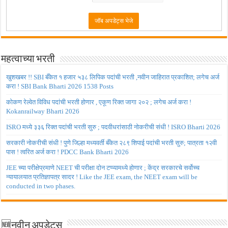
महत्वाच्या भरती
खुशखबर !! SBI बँकेत १ हजार ५३८ लिपिक पदांची भरती ,नवीन जाहिरात प्रकाशित; लगेच अर्ज
करा ! SBI Bank Bharti 2026 1538 Posts
कोकण रेल्वेत विविध पदांची भरती होणार , एकूण रिक्त जागा २०२ ; लगेच अर्ज करा !
Kokanrailway Bharti 2026
ISRO मध्ये ३३६ रिक्त पदांची भरती सुरु ; पदवीधरांसाठी नोकरीची संधी ! ISRO Bharti 2026
सरकारी नोकरीची संधी ! पुणे जिल्हा मध्यवर्ती बँकेत २८९ शिपाई पदांची भरती सुरु; पात्रता १२वी
पास ! त्वरित अर्ज करा ! PDCC Bank Bharti 2026
JEE च्या परीक्षेप्रमाणे NEET ची परीक्षा दोन टप्प्यामध्ये होणार ; केंद्र सरकारचे सर्वोच्च
न्यायालयात प्रतिज्ञापत्र सादर ! Like the JEE exam, the NEET exam will be
conducted in two phases.
🆕नवीन अपडेट्स