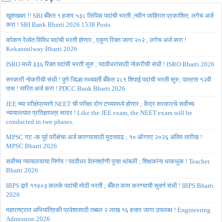
खुशखबर !! SBI बँकेत १ हजार ५३८ लिपिक पदांची भरती ,नवीन जाहिरात प्रकाशित; लगेच अर्ज
करा ! SBI Bank Bharti 2026 1538 Posts
कोकण रेल्वेत विविध पदांची भरती होणार , एकूण रिक्त जागा २०२ ; लगेच अर्ज करा !
Kokanrailway Bharti 2026
ISRO मध्ये ३३६ रिक्त पदांची भरती सुरु ; पदवीधरांसाठी नोकरीची संधी ! ISRO Bharti 2026
सरकारी नोकरीची संधी ! पुणे जिल्हा मध्यवर्ती बँकेत २८९ शिपाई पदांची भरती सुरु; पात्रता १२वी
पास ! त्वरित अर्ज करा ! PDCC Bank Bharti 2026
JEE च्या परीक्षेप्रमाणे NEET ची परीक्षा दोन टप्प्यामध्ये होणार ; केंद्र सरकारचे सर्वोच्च
न्यायालयात प्रतिज्ञापत्र सादर ! Like the JEE exam, the NEET exam will be
conducted in two phases.
MPSC गट -क पूर्व परीक्षेचा अर्ज करण्यासाठी मुदतवाढ ; १० ऑगस्ट २०२६ अंतिम तारीख !
MPSC Bharti 2026
सर्वोच्च न्यायालयाचा निर्णय ! पदवीधर वेतनश्रेणी पुन्हा थांबली ; शिक्षकांना धाकधूक ! Teacher
Bharti 2026
IBPS द्वारे ११४०३ कलर्क पदांची मोठी भरती ; बँकेत काम करण्याची सुवर्ण संधी ! IBPS Bharti
2026
महाराष्ट्रात अभियांत्रिकी प्रवेशासाठी तब्बल २ लाख १६ हजार जागा उपलब्ध ! Engineering
Admission 2026