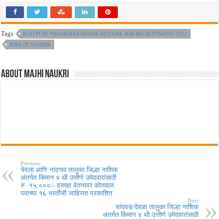
Tags
IGATPURI-TRAMBAKESHWAR KOTWAL JOB RECRUITMENT 2023
JOBS IN NASHIK
About Majhi Naukri
Previous
येवला आणि नांदगाव तालुका जिल्हा नाशिक
अंतर्गत किमान ४ थी उत्तीर्ण उमेदवारांसाठी
रु. १५,०००/- दरमहा वेतनावर कोतवाल
पदाच्या १६ भरतींची जाहिरात प्रकाशित
Next
चांदवड/देवळा तालुका जिल्हा नाशिक
अंतर्गत किमान ४ थी उत्तीर्ण उमेदवारांसाठी