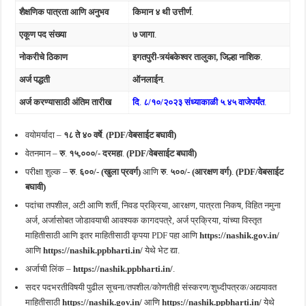
शैक्षणिक पात्रता आणि अनुभव
किमान ४ थी उत्तीर्ण
.
एकूण पद संख्या
७ जागा
.
नोकरीचे ठिकाण
इगतपुरी-त्र्यंबकेश्वर तालुका, जिल्हा नाशिक
.
अर्ज पद्धती
ऑनलाईन
.
अर्ज करण्यासाठी अंतिम तारीख
दि
.
८/१०/२०२३ संध्याकाळी ५
.
४५ वाजेपर्यंत
.
वयोमर्यादा –
१८ ते ४० वर्षे
.
(PDF/वेबसाईट बघावी)
वेतनमान –
रु
.
१५,०००/- दरमहा
.
(PDF/वेबसाईट बघावी)
परीक्षा शुल्क –
रु
.
६००/- (खुला प्रवर्ग)
आणि
रु
.
५००/- (आरक्षण वर्ग)
.
(PDF/वेबसाईट
बघावी)
पदांचा तपशील, अटी आणि शर्ती, निवड प्रक्रिया, आरक्षण, पात्रता निकष, विहित नमुना
अर्ज, अर्जासोबत जोडावयाची आवश्यक कागदपत्रे, अर्ज प्रक्रिया, यांच्या विस्तृत
माहितीसाठी आणि इतर माहितीसाठी कृपया PDF पहा आणि
https://nashik.gov.in/
आणि
https://nashik.ppbharti.in/
येथे भेट द्या.
अर्जाची लिंक –
https://nashik.ppbharti.in/
.
सदर पदभरतीविषयी पुढील सूचना/तपशील/कोणतीही संस्करण/शुध्दीपत्रक/अद्ययावत
माहितीसाठी
https://nashik.gov.in/
आणि
https://nashik.ppbharti.in/
येथे