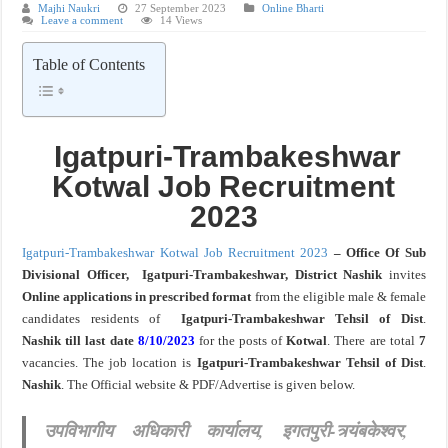
Majhi Naukri
27 September 2023
Online Bharti
Leave a comment
14 Views
खुशखबर ! नागपूर विद्यापीठ मध्ये १३९ सहायक प्राध्यापक पदांची भरती सुरु ! Nagpur Universi
Table of Contents
Igatpuri-Trambakeshwar
Kotwal Job Recruitment
2023
Igatpuri-Trambakeshwar Kotwal Job Recruitment 2023
– Office Of Sub
Divisional Officer, Igatpuri-Trambakeshwar, District Nashik
invites
Online applications in prescribed format
from the eligible male & female
candidates residents of
Igatpuri-Trambakeshwar
Tehsil of Dist
.
Nashik till last
date
8/10
/2023
for the posts of
Kotwal
. There are total
7
vacancies. The job location is
Igatpuri-Trambakeshwar
Tehsil of Dist
.
Nashik
. The Official website & PDF/Advertise is given below.
उपविभागीय अधिकारी कार्यालय, इगतपुरी-त्र्यंबकेश्वर,