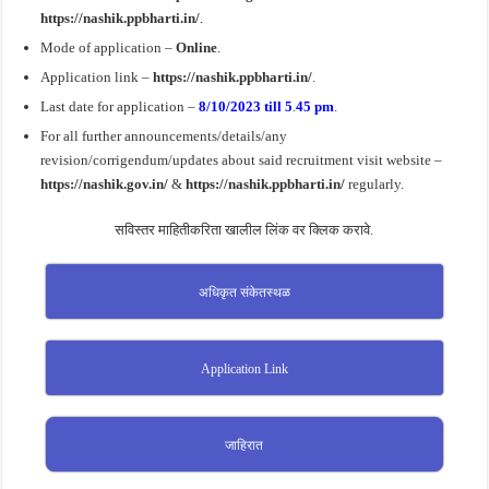
https://nashik.ppbharti.in/
.
Mode of application –
Online
.
Application link –
https://nashik.ppbharti.in/
.
Last date for application –
8/10
/2023 till 5
.
45 pm
.
For all further announcements/details/any
revision/corrigendum/updates about said recruitment visit website –
https://nashik.gov.in/
&
https://nashik.ppbharti.in/
regularly.
सविस्तर माहितीकरिता खालील लिंक वर क्लिक करावे.
अधिकृत संकेतस्थळ
Application Link
जाहिरात