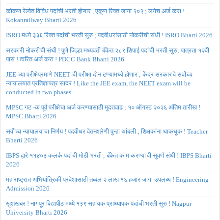
कोकण रेल्वेत विविध पदांची भरती होणार , एकूण रिक्त जागा २०२ ; लगेच अर्ज करा !
Kokanrailway Bharti 2026
ISRO मध्ये ३३६ रिक्त पदांची भरती सुरु ; पदवीधरांसाठी नोकरीची संधी ! ISRO Bharti 2026
सरकारी नोकरीची संधी ! पुणे जिल्हा मध्यवर्ती बँकेत २८९ शिपाई पदांची भरती सुरु; पात्रता १२वी
पास ! त्वरित अर्ज करा ! PDCC Bank Bharti 2026
JEE च्या परीक्षेप्रमाणे NEET ची परीक्षा दोन टप्प्यामध्ये होणार ; केंद्र सरकारचे सर्वोच्च
न्यायालयात प्रतिज्ञापत्र सादर ! Like the JEE exam, the NEET exam will be
conducted in two phases.
MPSC गट -क पूर्व परीक्षेचा अर्ज करण्यासाठी मुदतवाढ ; १० ऑगस्ट २०२६ अंतिम तारीख !
MPSC Bharti 2026
सर्वोच्च न्यायालयाचा निर्णय ! पदवीधर वेतनश्रेणी पुन्हा थांबली ; शिक्षकांना धाकधूक ! Teacher
Bharti 2026
IBPS द्वारे ११४०३ कलर्क पदांची मोठी भरती ; बँकेत काम करण्याची सुवर्ण संधी ! IBPS Bharti
2026
महाराष्ट्रात अभियांत्रिकी प्रवेशासाठी तब्बल २ लाख १६ हजार जागा उपलब्ध ! Engineering
Admission 2026
खुशखबर ! नागपूर विद्यापीठ मध्ये १३९ सहायक प्राध्यापक पदांची भरती सुरु ! Nagpur
University Bharti 2026