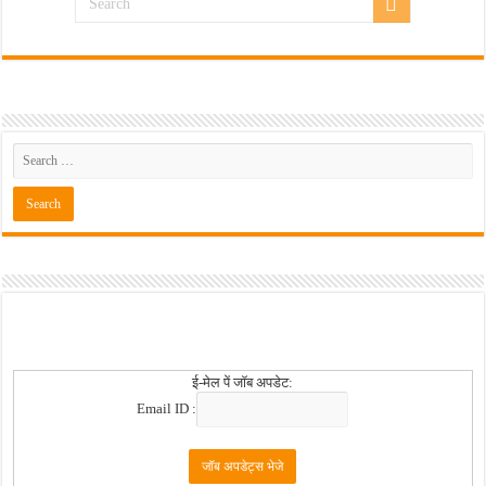
खुशखबर ! नागपूर विद्यापीठ मध्ये १३९ सहायक प्राध्यापक पदांची भरती सुरु ! Nagpur Universi
ई-मेल पें जॉब अपडेट:
Email ID :