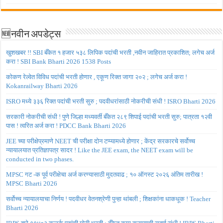
🆕नवीन अपडेट्स
खुशखबर !! SBI बँकेत १ हजार ५३८ लिपिक पदांची भरती ,नवीन जाहिरात प्रकाशित; लगेच अर्ज
करा ! SBI Bank Bharti 2026 1538 Posts
कोकण रेल्वेत विविध पदांची भरती होणार , एकूण रिक्त जागा २०२ ; लगेच अर्ज करा !
Kokanrailway Bharti 2026
ISRO मध्ये ३३६ रिक्त पदांची भरती सुरु ; पदवीधरांसाठी नोकरीची संधी ! ISRO Bharti 2026
सरकारी नोकरीची संधी ! पुणे जिल्हा मध्यवर्ती बँकेत २८९ शिपाई पदांची भरती सुरु; पात्रता १२वी
पास ! त्वरित अर्ज करा ! PDCC Bank Bharti 2026
JEE च्या परीक्षेप्रमाणे NEET ची परीक्षा दोन टप्प्यामध्ये होणार ; केंद्र सरकारचे सर्वोच्च
न्यायालयात प्रतिज्ञापत्र सादर ! Like the JEE exam, the NEET exam will be
conducted in two phases.
MPSC गट -क पूर्व परीक्षेचा अर्ज करण्यासाठी मुदतवाढ ; १० ऑगस्ट २०२६ अंतिम तारीख !
MPSC Bharti 2026
सर्वोच्च न्यायालयाचा निर्णय ! पदवीधर वेतनश्रेणी पुन्हा थांबली ; शिक्षकांना धाकधूक ! Teacher
Bharti 2026