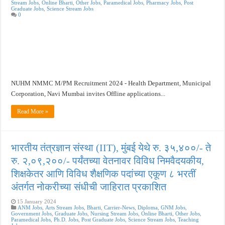
Stream Jobs
,
Online Bharti
,
Other Jobs
,
Paramedical Jobs
,
Pharmacy Jobs
,
Post
Graduate Jobs
,
Science Stream Jobs
0
खुशखबर ! नागपूर विद्यापीठ मध्ये १३९ सहायक प्राध्यापक पदांची भरती सुरु ! Nagpur Universi
NUHM NMMC M/PM Recruitment 2024 - Health Department, Municipal
Corporation, Navi Mumbai invites Offline applications...
Read More »
भारतीय तंत्रज्ञान संस्था (IIT), मुंबई येथे रु. ३५,४००/- ते
रु. २,०९,२००/- पर्यंतच्या वेतनावर विविध निमवैदयकीय,
शिक्षकेतर आणि विविध शैक्षणिक पदांच्या एकूण ८ भरतीं
अंतर्गत नोकरीच्या संधीची जाहिरात प्रकाशित
15 January 2024
ANM Jobs
,
Arts Stream Jobs
,
Bharti
,
Carrier-News
,
Diploma
,
GNM Jobs
,
Government Jobs
,
Graduate Jobs
,
Nursing Stream Jobs
,
Online Bharti
,
Other Jobs
,
Paramedical Jobs
,
Ph.D. Jobs
,
Post Graduate Jobs
,
Science Stream Jobs
,
Teaching