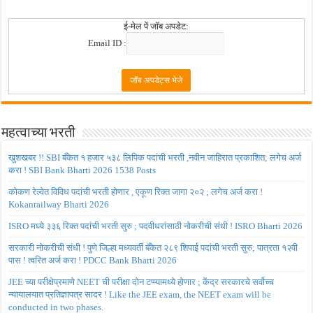
ई-मेल पें जॉब अपडेट:
Email ID :
महत्वाच्या भरती
खुशखबर !! SBI बँकेत १ हजार ५३८ लिपिक पदांची भरती ,नवीन जाहिरात प्रकाशित; लगेच अर्ज
करा ! SBI Bank Bharti 2026 1538 Posts
कोकण रेल्वेत विविध पदांची भरती होणार , एकूण रिक्त जागा २०२ ; लगेच अर्ज करा !
Kokanrailway Bharti 2026
ISRO मध्ये ३३६ रिक्त पदांची भरती सुरु ; पदवीधरांसाठी नोकरीची संधी ! ISRO Bharti 2026
सरकारी नोकरीची संधी ! पुणे जिल्हा मध्यवर्ती बँकेत २८९ शिपाई पदांची भरती सुरु; पात्रता १२वी
पास ! त्वरित अर्ज करा ! PDCC Bank Bharti 2026
JEE च्या परीक्षेप्रमाणे NEET ची परीक्षा दोन टप्प्यामध्ये होणार ; केंद्र सरकारचे सर्वोच्च
न्यायालयात प्रतिज्ञापत्र सादर ! Like the JEE exam, the NEET exam will be
conducted in two phases.