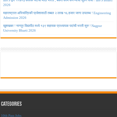
IBPS द्वारे ११४०३ कलर्क पदांची मोठी भरती ; बँकेत काम करण्याची सुवर्ण संधी ! IBPS Bharti
2026
महाराष्ट्रात अभियांत्रिकी प्रवेशासाठी तब्बल २ लाख १६ हजार जागा उपलब्ध ! Engineering
Admission 2026
खुशखबर ! नागपूर विद्यापीठ मध्ये १३९ सहायक प्राध्यापक पदांची भरती सुरु ! Nagpur
University Bharti 2026
Categories
10th Pass Jobs