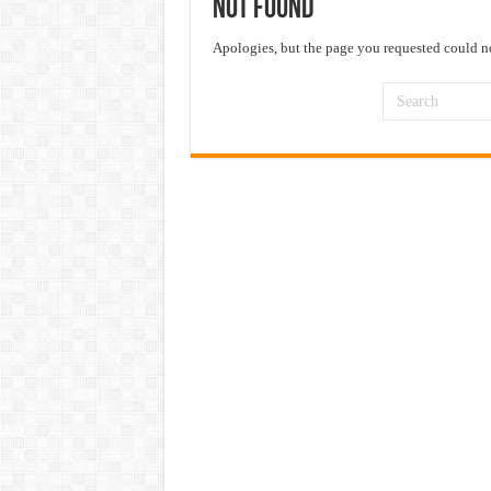
Not Found
महाराष्ट्रात अभियांत्रिकी प्रवेशास
खुशखबर ! नागपूर विद्यापीठ मध्ये १३९
Apologies, but the page you requested could no
आदिवासी विकास विभागातील चौकीदार प
बँकेत मोठी भरती ! युनियन बँक ऑफ इं
खुशखबर ! रेल्वे मध्ये ४०९८ जुनिअर इ