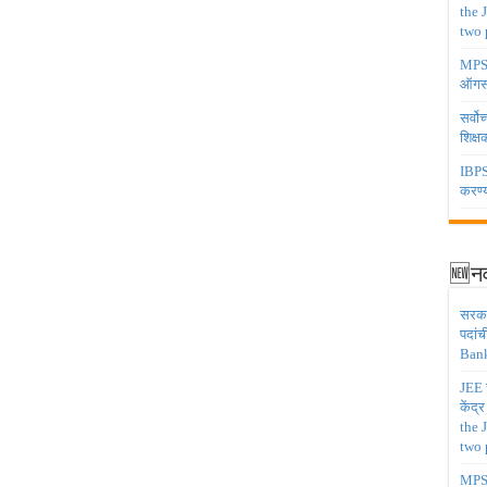
the 
two 
MPSC 
ऑगस्
सर्वो
शिक्
IBPS 
करण्य
🆕नव
सरकार
पदांच
Bank
JEE च
केंद्
the 
two 
MPSC 