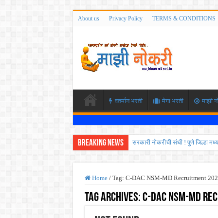
About us
Privacy Policy
TERMS & CONDITIONS
वतर्मान भरती
मेगा भरती
माझी न
Breaking News
सरकारी नोकरीची संधी ! पुणे जिल्हा मध
JEE च्या परीक्षेप्रमाणे NEET ची परीक
MPSC गट -क पूर्व परीक्षेचा अर्ज कर
Home
/
Tag:
C-DAC NSM-MD Recruitment 202
सर्वोच्च न्यायालयाचा निर्णय ! पदवीधर 
Tag Archives:
C-DAC NSM-MD Rec
IBPS द्वारे ११४०३ कलर्क पदांची मोठी 