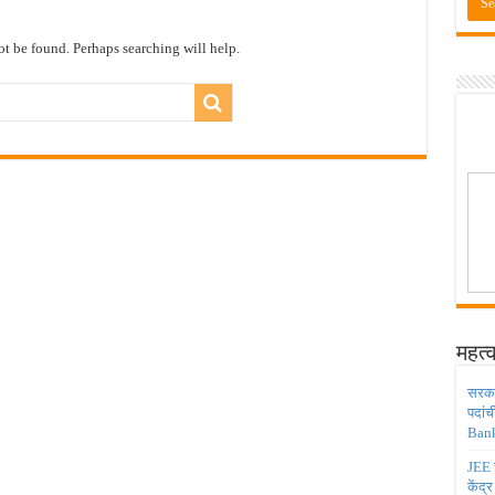
ाठी तब्बल २ लाख १६ हजार जागा उपलब्ध ! Engineering Admission 2026
 सहायक प्राध्यापक पदांची भरती सुरु ! Nagpur University Bharti 2026
t be found. Perhaps searching will help.
दांची परीक्षा आता २८ जुलै ऐवजी २ ऑगस्ट २०२६ ला होणार ! Adivasi vibhag bharti 2026
डिया मध्ये ३९५ पदांची भरती ! Union Bank of India Bharti 2026
ंजिनिअर पदांची मोठी भरती ; अर्ज प्रक्रिया सुरु ! Railway 4098 Junior Engineer Posts Bharti
महत्व
सरकार
पदांच
Bank
JEE च
केंद्