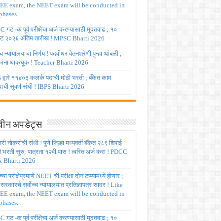
JEE exam, the NEET exam will be conducted in
phases.
गट -क पूर्व परीक्षेचा अर्ज करण्यासाठी मुदतवाढ ; १०
ट २०२६ अंतिम तारीख ! MPSC Bharti 2026
च्च न्यायालयाचा निर्णय ! पदवीधर वेतनश्रेणी पुन्हा थांबली ;
षकांना धाकधूक ! Teacher Bharti 2026
द्वारे ११४०३ कलर्क पदांची मोठी भरती ; बँकेत काम
ाची सुवर्ण संधी ! IBPS Bharti 2026
ीन अपडेट्स
ी नोकरीची संधी ! पुणे जिल्हा मध्यवर्ती बँकेत २८९ शिपाई
ी भरती सुरु; पात्रता १२वी पास ! त्वरित अर्ज करा ! PDCC
 Bharti 2026
्या परीक्षेप्रमाणे NEET ची परीक्षा दोन टप्प्यामध्ये होणार ;
र सरकारचे सर्वोच्च न्यायालयात प्रतिज्ञापत्र सादर ! Like
JEE exam, the NEET exam will be conducted in
phases.
गट -क पूर्व परीक्षेचा अर्ज करण्यासाठी मुदतवाढ ; १०