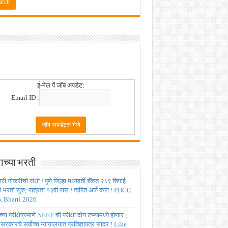
 2026
ई-मेल पें जॉब अपडेट:
Email ID :
ाच्या भरती
ी नोकरीची संधी ! पुणे जिल्हा मध्यवर्ती बँकेत २८९ शिपाई
ी भरती सुरु; पात्रता १२वी पास ! त्वरित अर्ज करा ! PDCC
 Bharti 2026
्या परीक्षेप्रमाणे NEET ची परीक्षा दोन टप्प्यामध्ये होणार ;
र सरकारचे सर्वोच्च न्यायालयात प्रतिज्ञापत्र सादर ! Like