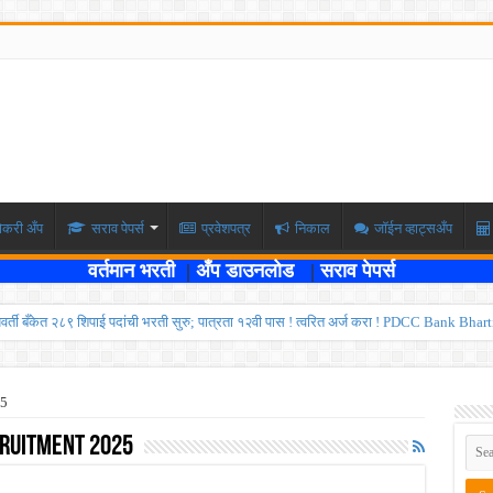
ोकरी अँप
सराव पेपर्स
प्रवेशपत्र
निकाल
जॉईन व्हाट्सअँप
वर्तमान भरती
|
अँप डाउनलोड
|
सराव पेपर्स
्यवर्ती बँकेत २८९ शिपाई पदांची भरती सुरु; पात्रता १२वी पास ! त्वरित अर्ज करा ! PDCC Bank Bhar
्षा दोन टप्प्यामध्ये होणार ; केंद्र सरकारचे सर्वोच्च न्यायालयात प्रतिज्ञापत्र सादर ! Like the
ण्यासाठी मुदतवाढ ; १० ऑगस्ट २०२६ अंतिम तारीख ! MPSC Bharti 2026
5
वेतनश्रेणी पुन्हा थांबली ; शिक्षकांना धाकधूक ! Teacher Bharti 2026
ruitment 2025
भरती ; बँकेत काम करण्याची सुवर्ण संधी ! IBPS Bharti 2026