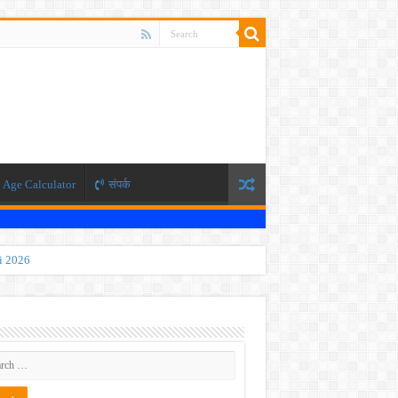
Age Calculator
संपर्क
ti 2026
 JEE exam, the NEET exam will be conducted in two phases.