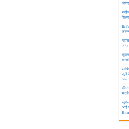
ऑगस्
सर्वो
शिक्
IBPS 
करण्य
महारा
जागा
खुशखब
भरती
आदिव
जुलै
bhar
बँकेत
भरती
खुशखब
अर्ज
Bhar