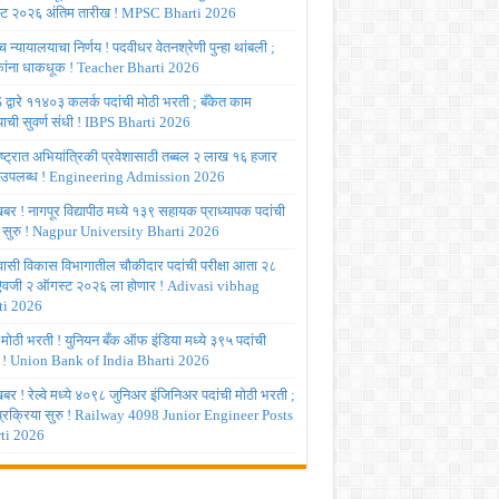
ट २०२६ अंतिम तारीख ! MPSC Bharti 2026
च्च न्यायालयाचा निर्णय ! पदवीधर वेतनश्रेणी पुन्हा थांबली ;
षकांना धाकधूक ! Teacher Bharti 2026
द्वारे ११४०३ कलर्क पदांची मोठी भरती ; बँकेत काम
ाची सुवर्ण संधी ! IBPS Bharti 2026
ष्ट्रात अभियांत्रिकी प्रवेशासाठी तब्बल २ लाख १६ हजार
 उपलब्ध ! Engineering Admission 2026
र ! नागपूर विद्यापीठ मध्ये १३९ सहायक प्राध्यापक पदांची
 सुरु ! Nagpur University Bharti 2026
ासी विकास विभागातील चौकीदार पदांची परीक्षा आता २८
 ऐवजी २ ऑगस्ट २०२६ ला होणार ! Adivasi vibhag
ti 2026
 मोठी भरती ! युनियन बँक ऑफ इंडिया मध्ये ३९५ पदांची
 ! Union Bank of India Bharti 2026
र ! रेल्वे मध्ये ४०९८ जुनिअर इंजिनिअर पदांची मोठी भरती ;
 प्रक्रिया सुरु ! Railway 4098 Junior Engineer Posts
ti 2026