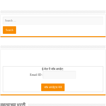
खुशखबर ! नागपूर विद्यापीठ मध्ये १३९ सहायक प्राध्यापक पदांची भरती सुरु ! Nagpur Universi
ई-मेल पें जॉब अपडेट:
Email ID :
महत्वाच्या भरती