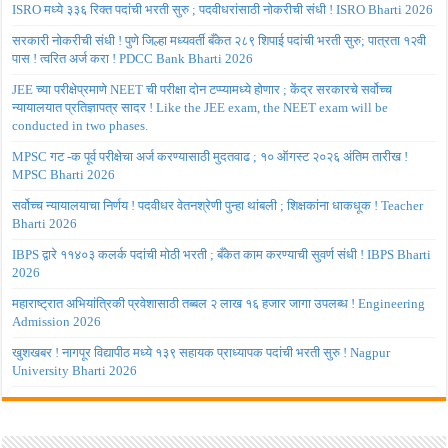
ISRO मध्ये ३३६ रिक्त पदांची भरती सुरु ; पदवीधरांसाठी नोकरीची संधी ! ISRO Bharti 2026
सरकारी नोकरीची संधी ! पुणे जिल्हा मध्यवर्ती बँकेत २८९ शिपाई पदांची भरती सुरु; पात्रता १२वी
पास ! त्वरित अर्ज करा ! PDCC Bank Bharti 2026
JEE च्या परीक्षेप्रमाणे NEET ची परीक्षा दोन टप्प्यामध्ये होणार ; केंद्र सरकारचे सर्वोच्च
न्यायालयात प्रतिज्ञापत्र सादर ! Like the JEE exam, the NEET exam will be
conducted in two phases.
MPSC गट -क पूर्व परीक्षेचा अर्ज करण्यासाठी मुदतवाढ ; १० ऑगस्ट २०२६ अंतिम तारीख !
MPSC Bharti 2026
सर्वोच्च न्यायालयाचा निर्णय ! पदवीधर वेतनश्रेणी पुन्हा थांबली ; शिक्षकांना धाकधूक ! Teacher
Bharti 2026
IBPS द्वारे ११४०३ कलर्क पदांची मोठी भरती ; बँकेत काम करण्याची सुवर्ण संधी ! IBPS Bharti
2026
महाराष्ट्रात अभियांत्रिकी प्रवेशासाठी तब्बल २ लाख १६ हजार जागा उपलब्ध ! Engineering
Admission 2026
खुशखबर ! नागपूर विद्यापीठ मध्ये १३९ सहायक प्राध्यापक पदांची भरती सुरु ! Nagpur
University Bharti 2026