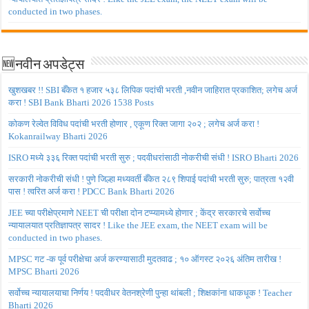
conducted in two phases.
🆕नवीन अपडेट्स
खुशखबर !! SBI बँकेत १ हजार ५३८ लिपिक पदांची भरती ,नवीन जाहिरात प्रकाशित; लगेच अर्ज
करा ! SBI Bank Bharti 2026 1538 Posts
कोकण रेल्वेत विविध पदांची भरती होणार , एकूण रिक्त जागा २०२ ; लगेच अर्ज करा !
Kokanrailway Bharti 2026
ISRO मध्ये ३३६ रिक्त पदांची भरती सुरु ; पदवीधरांसाठी नोकरीची संधी ! ISRO Bharti 2026
सरकारी नोकरीची संधी ! पुणे जिल्हा मध्यवर्ती बँकेत २८९ शिपाई पदांची भरती सुरु; पात्रता १२वी
पास ! त्वरित अर्ज करा ! PDCC Bank Bharti 2026
JEE च्या परीक्षेप्रमाणे NEET ची परीक्षा दोन टप्प्यामध्ये होणार ; केंद्र सरकारचे सर्वोच्च
न्यायालयात प्रतिज्ञापत्र सादर ! Like the JEE exam, the NEET exam will be
conducted in two phases.
MPSC गट -क पूर्व परीक्षेचा अर्ज करण्यासाठी मुदतवाढ ; १० ऑगस्ट २०२६ अंतिम तारीख !
MPSC Bharti 2026
सर्वोच्च न्यायालयाचा निर्णय ! पदवीधर वेतनश्रेणी पुन्हा थांबली ; शिक्षकांना धाकधूक ! Teacher
Bharti 2026