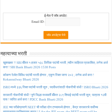
ई-मेल पें जॉब अपडेट:
Email ID :
महत्वाच्या भरती
खुशखबर !! SBI बँकेत १ हजार ५३८ लिपिक पदांची भरती ,नवीन जाहिरात प्रकाशित; लगेच अर्ज
करा ! SBI Bank Bharti 2026 1538 Posts
कोकण रेल्वेत विविध पदांची भरती होणार , एकूण रिक्त जागा २०२ ; लगेच अर्ज करा !
Kokanrailway Bharti 2026
ISRO मध्ये ३३६ रिक्त पदांची भरती सुरु ; पदवीधरांसाठी नोकरीची संधी ! ISRO Bharti 2026
सरकारी नोकरीची संधी ! पुणे जिल्हा मध्यवर्ती बँकेत २८९ शिपाई पदांची भरती सुरु; पात्रता १२वी
पास ! त्वरित अर्ज करा ! PDCC Bank Bharti 2026
JEE च्या परीक्षेप्रमाणे NEET ची परीक्षा दोन टप्प्यामध्ये होणार ; केंद्र सरकारचे सर्वोच्च
न्यायालयात प्रतिज्ञापत्र सादर ! Like the JEE exam, the NEET exam will be