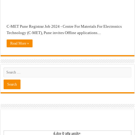
मोठी आनंदाची बातमी ! अंगणवाडी मध्ये ४९४३ पदांसाठी मेगा भरती ! Anganwadi Bharti 4943 
C-MET Pune Registrar Job 2024 - Centre For Materials For Electronics
Technology (C-MET), Pune invites Offline applications....
Read More »
ई-मेल पें जॉब अपडेट: