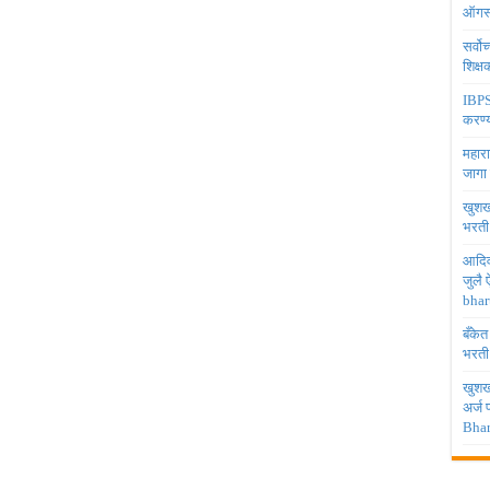
ऑगस्
सर्वो
शिक्
IBPS 
करण्य
महारा
जागा
खुशखब
भरती
आदिव
जुलै
bhar
बँकेत
भरती
खुशखब
अर्ज
Bhar