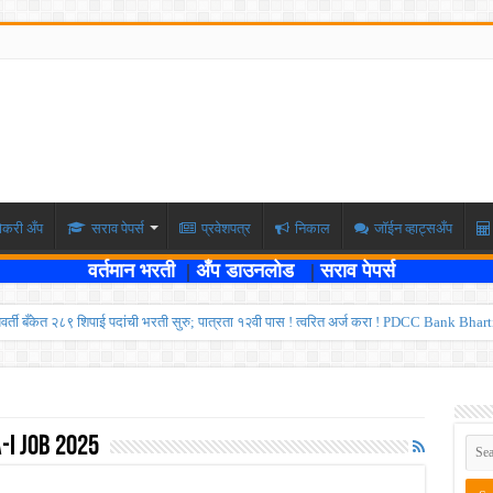
ोकरी अँप
सराव पेपर्स
प्रवेशपत्र
निकाल
जॉईन व्हाट्सअँप
वर्तमान भरती
|
अँप डाउनलोड
|
सराव पेपर्स
्यवर्ती बँकेत २८९ शिपाई पदांची भरती सुरु; पात्रता १२वी पास ! त्वरित अर्ज करा ! PDCC Bank Bhar
्षा दोन टप्प्यामध्ये होणार ; केंद्र सरकारचे सर्वोच्च न्यायालयात प्रतिज्ञापत्र सादर ! Like the
ण्यासाठी मुदतवाढ ; १० ऑगस्ट २०२६ अंतिम तारीख ! MPSC Bharti 2026
वेतनश्रेणी पुन्हा थांबली ; शिक्षकांना धाकधूक ! Teacher Bharti 2026
-I Job 2025
भरती ; बँकेत काम करण्याची सुवर्ण संधी ! IBPS Bharti 2026