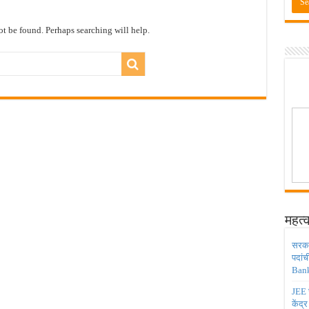
ाठी तब्बल २ लाख १६ हजार जागा उपलब्ध ! Engineering Admission 2026
 सहायक प्राध्यापक पदांची भरती सुरु ! Nagpur University Bharti 2026
t be found. Perhaps searching will help.
दांची परीक्षा आता २८ जुलै ऐवजी २ ऑगस्ट २०२६ ला होणार ! Adivasi vibhag bharti 2026
डिया मध्ये ३९५ पदांची भरती ! Union Bank of India Bharti 2026
ंजिनिअर पदांची मोठी भरती ; अर्ज प्रक्रिया सुरु ! Railway 4098 Junior Engineer Posts Bharti
महत्व
सरकार
पदांच
Bank
JEE च
केंद्