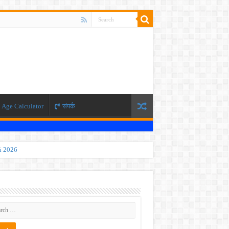
Age Calculator
संपर्क
ti 2026
 JEE exam, the NEET exam will be conducted in two phases.