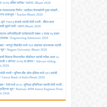
ट २०२६ अंतिम तारीख ! MPSC Bharti 2026
च्च न्यायालयाचा निर्णय ! पदवीधर वेतनश्रेणी पुन्हा थांबली ;
षकांना धाकधूक ! Teacher Bharti 2026
द्वारे ११४०३ कलर्क पदांची मोठी भरती ; बँकेत काम
ाची सुवर्ण संधी ! IBPS Bharti 2026
ष्ट्रात अभियांत्रिकी प्रवेशासाठी तब्बल २ लाख १६ हजार
 उपलब्ध ! Engineering Admission 2026
र ! नागपूर विद्यापीठ मध्ये १३९ सहायक प्राध्यापक पदांची
 सुरु ! Nagpur University Bharti 2026
ासी विकास विभागातील चौकीदार पदांची परीक्षा आता २८
 ऐवजी २ ऑगस्ट २०२६ ला होणार ! Adivasi vibhag
ti 2026
 मोठी भरती ! युनियन बँक ऑफ इंडिया मध्ये ३९५ पदांची
 ! Union Bank of India Bharti 2026
र ! रेल्वे मध्ये ४०९८ जुनिअर इंजिनिअर पदांची मोठी भरती ;
 प्रक्रिया सुरु ! Railway 4098 Junior Engineer Posts
ti 2026