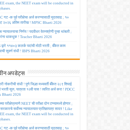
JEE exam, the NEET exam will be conducted in
phases.
गट -क पूर्व परीक्षेचा अर्ज करण्यासाठी मुदतवाढ ; १०
ट २०२६ अंतिम तारीख ! MPSC Bharti 2026
च्च न्यायालयाचा निर्णय ! पदवीधर वेतनश्रेणी पुन्हा थांबली ;
षकांना धाकधूक ! Teacher Bharti 2026
द्वारे ११४०३ कलर्क पदांची मोठी भरती ; बँकेत काम
ाची सुवर्ण संधी ! IBPS Bharti 2026
ीन अपडेट्स
ी नोकरीची संधी ! पुणे जिल्हा मध्यवर्ती बँकेत २८९ शिपाई
ी भरती सुरु; पात्रता १२वी पास ! त्वरित अर्ज करा ! PDCC
 Bharti 2026
्या परीक्षेप्रमाणे NEET ची परीक्षा दोन टप्प्यामध्ये होणार ;
र सरकारचे सर्वोच्च न्यायालयात प्रतिज्ञापत्र सादर ! Like
JEE exam, the NEET exam will be conducted in
phases.
गट -क पूर्व परीक्षेचा अर्ज करण्यासाठी मुदतवाढ ; १०