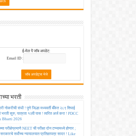
 2026
ई-मेल पें जॉब अपडेट:
Email ID :
ाच्या भरती
ी नोकरीची संधी ! पुणे जिल्हा मध्यवर्ती बँकेत २८९ शिपाई
ी भरती सुरु; पात्रता १२वी पास ! त्वरित अर्ज करा ! PDCC
 Bharti 2026
्या परीक्षेप्रमाणे NEET ची परीक्षा दोन टप्प्यामध्ये होणार ;
र सरकारचे सर्वोच्च न्यायालयात प्रतिज्ञापत्र सादर ! Like