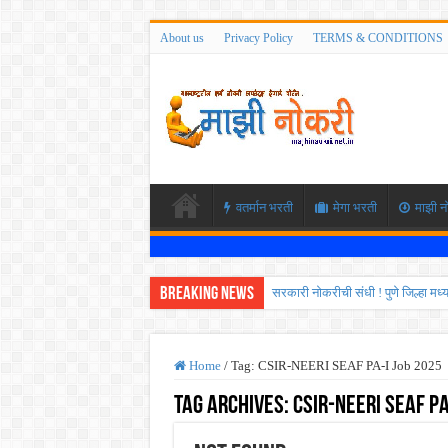
About us
Privacy Policy
TERMS & CONDITIONS
वतर्मान भरती
मेगा भरती
माझी न
Breaking News
सरकारी नोकरीची संधी ! पुणे जिल्हा मध
JEE च्या परीक्षेप्रमाणे NEET ची परीक
MPSC गट -क पूर्व परीक्षेचा अर्ज कर
Home
/
Tag:
CSIR-NEERI SEAF PA-I Job 2025
सर्वोच्च न्यायालयाचा निर्णय ! पदवीधर 
Tag Archives:
CSIR-NEERI SEAF PA
IBPS द्वारे ११४०३ कलर्क पदांची मोठी 