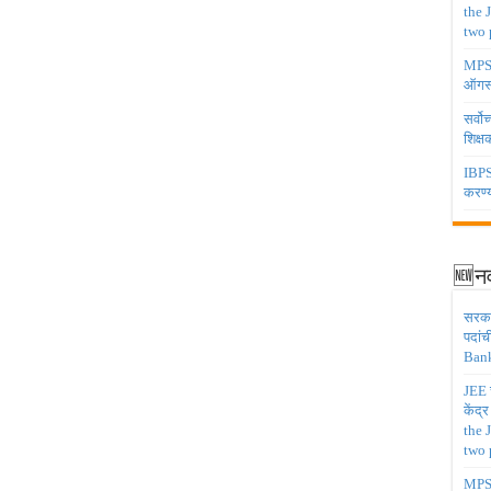
the 
two 
MPSC 
ऑगस्
सर्वो
शिक्
IBPS 
करण्य
🆕नव
सरकार
पदांच
Bank
JEE च
केंद्
the 
two 
MPSC 