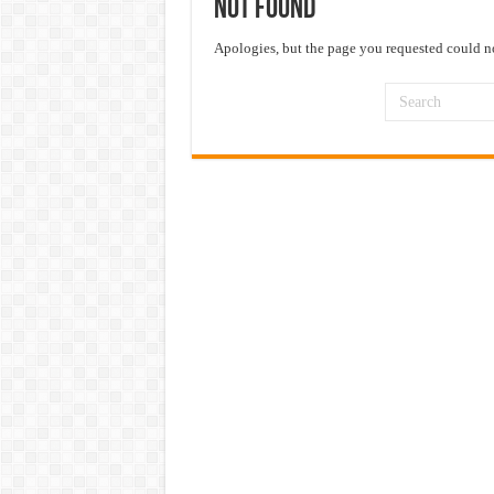
Not Found
महाराष्ट्रात अभियांत्रिकी प्रवेशास
खुशखबर ! नागपूर विद्यापीठ मध्ये १३९
Apologies, but the page you requested could no
आदिवासी विकास विभागातील चौकीदार प
बँकेत मोठी भरती ! युनियन बँक ऑफ इं
खुशखबर ! रेल्वे मध्ये ४०९८ जुनिअर इ