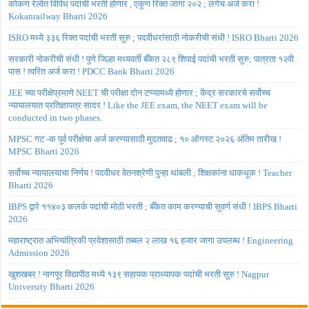
कोकण रेल्वेत विविध पदांची भरती होणार , एकूण रिक्त जागा २०२ ; लगेच अर्ज करा !
Kokanrailway Bharti 2026
ISRO मध्ये ३३६ रिक्त पदांची भरती सुरु ; पदवीधरांसाठी नोकरीची संधी ! ISRO Bharti 2026
सरकारी नोकरीची संधी ! पुणे जिल्हा मध्यवर्ती बँकेत २८९ शिपाई पदांची भरती सुरु; पात्रता १२वी
पास ! त्वरित अर्ज करा ! PDCC Bank Bharti 2026
JEE च्या परीक्षेप्रमाणे NEET ची परीक्षा दोन टप्प्यामध्ये होणार ; केंद्र सरकारचे सर्वोच्च
न्यायालयात प्रतिज्ञापत्र सादर ! Like the JEE exam, the NEET exam will be
conducted in two phases.
MPSC गट -क पूर्व परीक्षेचा अर्ज करण्यासाठी मुदतवाढ ; १० ऑगस्ट २०२६ अंतिम तारीख !
MPSC Bharti 2026
सर्वोच्च न्यायालयाचा निर्णय ! पदवीधर वेतनश्रेणी पुन्हा थांबली ; शिक्षकांना धाकधूक ! Teacher
Bharti 2026
IBPS द्वारे ११४०३ कलर्क पदांची मोठी भरती ; बँकेत काम करण्याची सुवर्ण संधी ! IBPS Bharti
2026
महाराष्ट्रात अभियांत्रिकी प्रवेशासाठी तब्बल २ लाख १६ हजार जागा उपलब्ध ! Engineering
Admission 2026
खुशखबर ! नागपूर विद्यापीठ मध्ये १३९ सहायक प्राध्यापक पदांची भरती सुरु ! Nagpur
University Bharti 2026