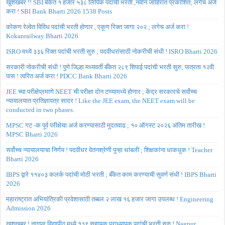
खुशखबर !! SBI बँकेत १ हजार ५३८ लिपिक पदांची भरती ,नवीन जाहिरात प्रकाशित; लगेच अर्ज
करा ! SBI Bank Bharti 2026 1538 Posts
कोकण रेल्वेत विविध पदांची भरती होणार , एकूण रिक्त जागा २०२ ; लगेच अर्ज करा !
Kokanrailway Bharti 2026
ISRO मध्ये ३३६ रिक्त पदांची भरती सुरु ; पदवीधरांसाठी नोकरीची संधी ! ISRO Bharti 2026
सरकारी नोकरीची संधी ! पुणे जिल्हा मध्यवर्ती बँकेत २८९ शिपाई पदांची भरती सुरु; पात्रता १२वी
पास ! त्वरित अर्ज करा ! PDCC Bank Bharti 2026
JEE च्या परीक्षेप्रमाणे NEET ची परीक्षा दोन टप्प्यामध्ये होणार ; केंद्र सरकारचे सर्वोच्च
न्यायालयात प्रतिज्ञापत्र सादर ! Like the JEE exam, the NEET exam will be
conducted in two phases.
MPSC गट -क पूर्व परीक्षेचा अर्ज करण्यासाठी मुदतवाढ ; १० ऑगस्ट २०२६ अंतिम तारीख !
MPSC Bharti 2026
सर्वोच्च न्यायालयाचा निर्णय ! पदवीधर वेतनश्रेणी पुन्हा थांबली ; शिक्षकांना धाकधूक ! Teacher
Bharti 2026
IBPS द्वारे ११४०३ कलर्क पदांची मोठी भरती ; बँकेत काम करण्याची सुवर्ण संधी ! IBPS Bharti
2026
महाराष्ट्रात अभियांत्रिकी प्रवेशासाठी तब्बल २ लाख १६ हजार जागा उपलब्ध ! Engineering
Admission 2026
खुशखबर ! नागपूर विद्यापीठ मध्ये १३९ सहायक प्राध्यापक पदांची भरती सुरु ! Nagpur