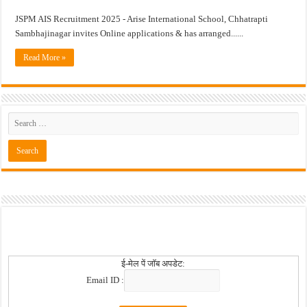
JSPM AIS Recruitment 2025 - Arise International School, Chhatrapti
खुशखबर ! नागपूर विद्यापीठ मध्ये १३९ सहायक प्राध्यापक पदांची भरती सुरु ! Nagpur Universi
Sambhajinagar invites Online applications & has arranged......
Read More »
ई-मेल पें जॉब अपडेट:
Email ID :