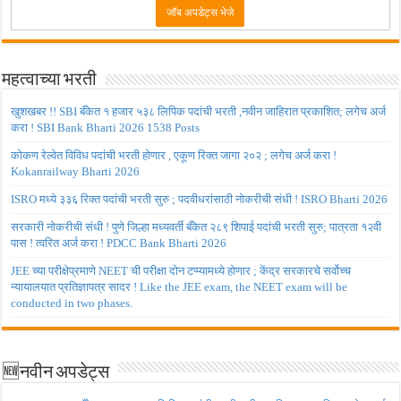
महत्वाच्या भरती
खुशखबर !! SBI बँकेत १ हजार ५३८ लिपिक पदांची भरती ,नवीन जाहिरात प्रकाशित; लगेच अर्ज
करा ! SBI Bank Bharti 2026 1538 Posts
कोकण रेल्वेत विविध पदांची भरती होणार , एकूण रिक्त जागा २०२ ; लगेच अर्ज करा !
Kokanrailway Bharti 2026
ISRO मध्ये ३३६ रिक्त पदांची भरती सुरु ; पदवीधरांसाठी नोकरीची संधी ! ISRO Bharti 2026
सरकारी नोकरीची संधी ! पुणे जिल्हा मध्यवर्ती बँकेत २८९ शिपाई पदांची भरती सुरु; पात्रता १२वी
पास ! त्वरित अर्ज करा ! PDCC Bank Bharti 2026
JEE च्या परीक्षेप्रमाणे NEET ची परीक्षा दोन टप्प्यामध्ये होणार ; केंद्र सरकारचे सर्वोच्च
न्यायालयात प्रतिज्ञापत्र सादर ! Like the JEE exam, the NEET exam will be
conducted in two phases.
🆕नवीन अपडेट्स