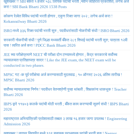
खुशखबर !! SBI बँकेत १ हजार ५३८ लिपिक पदांची भरती ,नवीन जाहिरात प्रकाशित; लगेच अर्ज
करा ! SBI Bank Bharti 2026 1538 Posts
कोकण रेल्वेत विविध पदांची भरती होणार , एकूण रिक्त जागा २०२ ; लगेच अर्ज करा !
Kokanrailway Bharti 2026
ISRO मध्ये ३३६ रिक्त पदांची भरती सुरु ; पदवीधरांसाठी नोकरीची संधी ! ISRO Bharti 2026
सरकारी नोकरीची संधी ! पुणे जिल्हा मध्यवर्ती बँकेत २८९ शिपाई पदांची भरती सुरु; पात्रता १२वी
पास ! त्वरित अर्ज करा ! PDCC Bank Bharti 2026
JEE च्या परीक्षेप्रमाणे NEET ची परीक्षा दोन टप्प्यामध्ये होणार ; केंद्र सरकारचे सर्वोच्च
न्यायालयात प्रतिज्ञापत्र सादर ! Like the JEE exam, the NEET exam will be
conducted in two phases.
MPSC गट -क पूर्व परीक्षेचा अर्ज करण्यासाठी मुदतवाढ ; १० ऑगस्ट २०२६ अंतिम तारीख !
MPSC Bharti 2026
सर्वोच्च न्यायालयाचा निर्णय ! पदवीधर वेतनश्रेणी पुन्हा थांबली ; शिक्षकांना धाकधूक ! Teacher
Bharti 2026
IBPS द्वारे ११४०३ कलर्क पदांची मोठी भरती ; बँकेत काम करण्याची सुवर्ण संधी ! IBPS Bharti
2026
महाराष्ट्रात अभियांत्रिकी प्रवेशासाठी तब्बल २ लाख १६ हजार जागा उपलब्ध ! Engineering
Admission 2026
खुशखबर ! नागपूर विद्यापीठ मध्ये १३९ सहायक प्राध्यापक पदांची भरती सुरु ! Nagpur