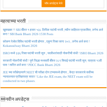
महत्वाच्या भरती
खुशखबर !! SBI बँकेत १ हजार ५३८ लिपिक पदांची भरती ,नवीन जाहिरात प्रकाशित; लगेच अर्ज
करा ! SBI Bank Bharti 2026 1538 Posts
कोकण रेल्वेत विविध पदांची भरती होणार , एकूण रिक्त जागा २०२ ; लगेच अर्ज करा !
Kokanrailway Bharti 2026
ISRO मध्ये ३३६ रिक्त पदांची भरती सुरु ; पदवीधरांसाठी नोकरीची संधी ! ISRO Bharti 2026
सरकारी नोकरीची संधी ! पुणे जिल्हा मध्यवर्ती बँकेत २८९ शिपाई पदांची भरती सुरु; पात्रता १२वी
पास ! त्वरित अर्ज करा ! PDCC Bank Bharti 2026
JEE च्या परीक्षेप्रमाणे NEET ची परीक्षा दोन टप्प्यामध्ये होणार ; केंद्र सरकारचे सर्वोच्च
न्यायालयात प्रतिज्ञापत्र सादर ! Like the JEE exam, the NEET exam will be
conducted in two phases.
🆕नवीन अपडेट्स