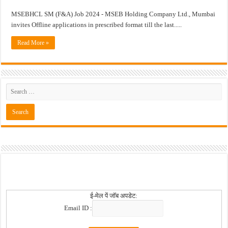
MSEBHCL SM (F&A) Job 2024 - MSEB Holding Company Ltd., Mumbai
खुशखबर ! नागपूर विद्यापीठ मध्ये १३९ सहायक प्राध्यापक पदांची भरती सुरु ! Nagpur Universi
invites Offline applications in prescribed format till the last.....
Read More »
ई-मेल पें जॉब अपडेट:
Email ID :