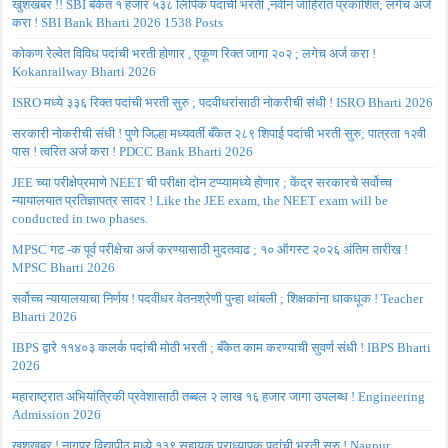
खुशखबर !! SBI बँकेत १ हजार ५३८ लिपिक पदांची भरती ,नवीन जाहिरात प्रकाशित; लगेच अर्ज
करा ! SBI Bank Bharti 2026 1538 Posts
कोकण रेल्वेत विविध पदांची भरती होणार , एकूण रिक्त जागा २०२ ; लगेच अर्ज करा !
Kokanrailway Bharti 2026
ISRO मध्ये ३३६ रिक्त पदांची भरती सुरु ; पदवीधरांसाठी नोकरीची संधी ! ISRO Bharti 2026
सरकारी नोकरीची संधी ! पुणे जिल्हा मध्यवर्ती बँकेत २८९ शिपाई पदांची भरती सुरु; पात्रता १२वी
पास ! त्वरित अर्ज करा ! PDCC Bank Bharti 2026
JEE च्या परीक्षेप्रमाणे NEET ची परीक्षा दोन टप्प्यामध्ये होणार ; केंद्र सरकारचे सर्वोच्च
न्यायालयात प्रतिज्ञापत्र सादर ! Like the JEE exam, the NEET exam will be
conducted in two phases.
MPSC गट -क पूर्व परीक्षेचा अर्ज करण्यासाठी मुदतवाढ ; १० ऑगस्ट २०२६ अंतिम तारीख !
MPSC Bharti 2026
सर्वोच्च न्यायालयाचा निर्णय ! पदवीधर वेतनश्रेणी पुन्हा थांबली ; शिक्षकांना धाकधूक ! Teacher
Bharti 2026
IBPS द्वारे ११४०३ कलर्क पदांची मोठी भरती ; बँकेत काम करण्याची सुवर्ण संधी ! IBPS Bharti
2026
महाराष्ट्रात अभियांत्रिकी प्रवेशासाठी तब्बल २ लाख १६ हजार जागा उपलब्ध ! Engineering
Admission 2026
खुशखबर ! नागपूर विद्यापीठ मध्ये १३९ सहायक प्राध्यापक पदांची भरती सुरु ! Nagpur