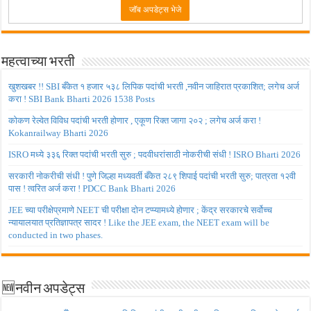
महत्वाच्या भरती
खुशखबर !! SBI बँकेत १ हजार ५३८ लिपिक पदांची भरती ,नवीन जाहिरात प्रकाशित; लगेच अर्ज
करा ! SBI Bank Bharti 2026 1538 Posts
कोकण रेल्वेत विविध पदांची भरती होणार , एकूण रिक्त जागा २०२ ; लगेच अर्ज करा !
Kokanrailway Bharti 2026
ISRO मध्ये ३३६ रिक्त पदांची भरती सुरु ; पदवीधरांसाठी नोकरीची संधी ! ISRO Bharti 2026
सरकारी नोकरीची संधी ! पुणे जिल्हा मध्यवर्ती बँकेत २८९ शिपाई पदांची भरती सुरु; पात्रता १२वी
पास ! त्वरित अर्ज करा ! PDCC Bank Bharti 2026
JEE च्या परीक्षेप्रमाणे NEET ची परीक्षा दोन टप्प्यामध्ये होणार ; केंद्र सरकारचे सर्वोच्च
न्यायालयात प्रतिज्ञापत्र सादर ! Like the JEE exam, the NEET exam will be
conducted in two phases.
🆕नवीन अपडेट्स