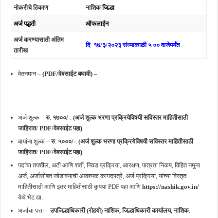
नोकरीचे ठिकाण
नाशिक
जिल्हा
अर्ज पद्धती
ऑफलाईन
अर्ज करण्यासाठी अंतिम
दि
.
१७/३/२०२३ संध्याकाळी ५
.
०० वाजेपर्यंत
.
तारीख
वेतनमान –
(PDF/वेबसाईट बघावी) –
अर्ज शुल्क –
रु
.
१७००/-
.
(अर्ज शुल्क भरणा प्रक्रियेविषयी सविस्तर माहितीसाठी
जाहिरात/ PDF/वेबसाईट पहा)
बायांना शुल्क –
रु
.
५०००/-
.
(अर्ज शुल्क भरणा प्रक्रियेविषयी सविस्तर माहितीसाठी
जाहिरात/ PDF/वेबसाईट पहा)
पदांचा तपशील, अटी आणि शर्ती, निवड प्रक्रिया, आरक्षण, पात्रता निकष, विहित नमुना
अर्ज, अर्जासोबत जोडावयाची आवश्यक कागदपत्रे, अर्ज प्रक्रिया, यांच्या विस्तृत
माहितीसाठी आणि इतर माहितीसाठी कृपया PDF पहा आणि
https://nashik.gov.in/
येथे भेट द्या.
अर्जाचा पत्ता –
उपजिल्हाधिकारी (रोहयो) नाशिक, जिल्हाधिकारी कार्यालय, नाशिक
.