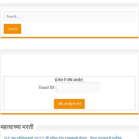
ई-मेल पें जॉब अपडेट:
Email ID :
महत्वाच्या भरती
JEE च्या परीक्षेप्रमाणे NEET ची परीक्षा दोन टप्प्यामध्ये होणार ; केंद्र सरकारचे सर्वोच्च