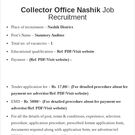
Collector Office Nashik
Job
Recruitment
Place of recruitment –
Nashik District
.
Post’s Name –
Statutory Auditor
.
Total no. of vacancies –
1
.
Educational qualification –
Ref
.
PDF/Visit website
.
Payment –
(Ref
.
PDF/Visit website) –
Tender application fee –
Rs
.
17,00/-
.
(For detailed procedure about fee
payment see advertise/Ref
.
PDF/Visit website)
EMD –
Rs
.
5000/-
.
(For detailed procedure about fee payment see
advertise/Ref
.
PDF/Visit website)
For all the details of post, terms & conditions, experience, selection
procedure, application procedure, prescribed format application form,
documents required along with application form, see advertise/ref.