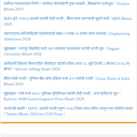
सर्वोच्च न्यायालयाचा निर्णय ! पदवीधर वेतनश्रेणी पुन्हा थांबली ; शिक्षकांना धाकधूक ! Teacher
Bharti 2026
IBPS द्वारे ११४०३ कलर्क पदांची मोठी भरती ; बँकेत काम करण्याची सुवर्ण संधी ! IBPS Bharti
2026
महाराष्ट्रात अभियांत्रिकी प्रवेशासाठी तब्बल २ लाख १६ हजार जागा उपलब्ध ! Engineering
Admission 2026
खुशखबर ! नागपूर विद्यापीठ मध्ये १३९ सहायक प्राध्यापक पदांची भरती सुरु ! Nagpur
University Bharti 2026
आदिवासी विकास विभागातील चौकीदार पदांची परीक्षा आता २८ जुलै ऐवजी २ ऑगस्ट २०२६ ला
होणार ! Adivasi vibhag bharti 2026
बँकेत मोठी भरती ! युनियन बँक ऑफ इंडिया मध्ये ३९५ पदांची भरती ! Union Bank of India
Bharti 2026
खुशखबर ! रेल्वे मध्ये ४०९८ जुनिअर इंजिनिअर पदांची मोठी भरती ; अर्ज प्रक्रिया सुरु !
Railway 4098 Junior Engineer Posts Bharti 2026
आनंदाची बातमी ! MPSC तलाठी भरती एकूण १५३९ रिक्त जागा त्वरित जाणून घ्या परीक्षेचे स्वरूप
! Talathi Bharti 2026 for 1539 Posts !