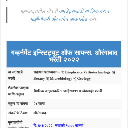
महाराष्ट्रातील नोकरी
अपडेट्ससाठी या लिंक वरून
माझीनोकरी अँप लगेच डाउनलोड
करा.
गव्हर्नमेंट इन्स्टिट्यूट ऑफ सायन्स, औरंगाबाद
भरती २०२२
या पदांसाठी
सहायक प्राध्यापक – १) Biophysics २) Biotechnology ३)
भरती
Botany ४) Microbiology ५) Geology
शैक्षणिक पात्रता
शैक्षणिक पात्रताकरिता जाहिरात/PDF/वेबसाईट बघावी.
आणि अनुभव
एकूण पद संख्या
२४ जागा
नोकरीचे ठिकाण
औरंगाबाद
मुलाखतीची
दि. ७/९/२०२२ सकाळी १०.०० वाजता