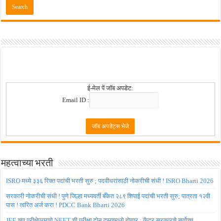
ई-मेल पें जॉब अपडेट:
Email ID :
महत्वाच्या भरती
ISRO मध्ये ३३६ रिक्त पदांची भरती सुरु ; पदवीधरांसाठी नोकरीची संधी ! ISRO Bharti 2026
सरकारी नोकरीची संधी ! पुणे जिल्हा मध्यवर्ती बँकेत २८९ शिपाई पदांची भरती सुरु; पात्रता १२वी
पास ! त्वरित अर्ज करा ! PDCC Bank Bharti 2026
JEE च्या परीक्षेप्रमाणे NEET ची परीक्षा दोन टप्प्यामध्ये होणार ; केंद्र सरकारचे सर्वोच्च