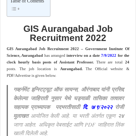
Table of Contents
बँकेत मोठी भरती ! युनियन बँक ऑफ इंडिया मध्ये ३९५ पदांची भरती ! Union Bank of India Bh
GIS Aurangabad
Job
Recruitment 2022
GIS Aurangabad Job Recruitment 2022 – Government Institute Of
Science, Aurangabad
has arranged
interview on a date
7/9/2022
for the
clock hourly basis posts of Assistant Professor.
There are total
24
posts.
The job location is
Aurangabad
.
The Official website &
PDF/Advertise is given below.
गव्हर्नमेंट इन्स्टिट्यूट ऑफ सायन्स, औरंगाबाद यांनी प्रसिद्द
केलेल्या जाहिराती नुसार येथे घड्याळी तासिका तत्वावर
सहायक प्राध्यापक पदभरतीसाठी
दि. ७/९/२०२२
रोजी
मुलाखत
आयोजित केली आहे. या भरती अंतर्गत एकूण
२४
जागा आहेत. अधिकृत वेबसाईट आणि PDF जाहिरात लिंक
खाली दिलेली आहे.