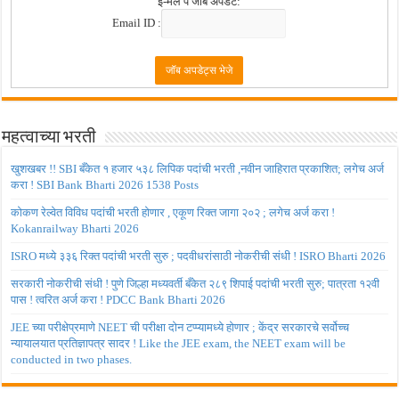
ई-मेल पें जॉब अपडेट:
Email ID :
महत्वाच्या भरती
खुशखबर !! SBI बँकेत १ हजार ५३८ लिपिक पदांची भरती ,नवीन जाहिरात प्रकाशित; लगेच अर्ज
करा ! SBI Bank Bharti 2026 1538 Posts
कोकण रेल्वेत विविध पदांची भरती होणार , एकूण रिक्त जागा २०२ ; लगेच अर्ज करा !
Kokanrailway Bharti 2026
ISRO मध्ये ३३६ रिक्त पदांची भरती सुरु ; पदवीधरांसाठी नोकरीची संधी ! ISRO Bharti 2026
सरकारी नोकरीची संधी ! पुणे जिल्हा मध्यवर्ती बँकेत २८९ शिपाई पदांची भरती सुरु; पात्रता १२वी
पास ! त्वरित अर्ज करा ! PDCC Bank Bharti 2026
JEE च्या परीक्षेप्रमाणे NEET ची परीक्षा दोन टप्प्यामध्ये होणार ; केंद्र सरकारचे सर्वोच्च
न्यायालयात प्रतिज्ञापत्र सादर ! Like the JEE exam, the NEET exam will be
conducted in two phases.