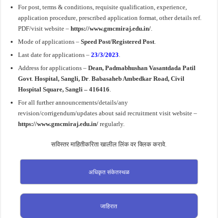
For post, terms & conditions, requisite qualification, experience,
application procedure, prescribed application format, other details ref.
PDF/visit website –
https://www.gmcmiraj.edu.in/
.
Mode of applications –
Speed Post/Registered Post
.
Last date for applications –
23/3/2023
.
Address for applications –
Dean, Padmabhushan
Vasantdada Patil
Govt
.
Hospital, Sangli, Dr
.
Babasaheb Ambedkar Road, Civil
Hospital Square, Sangli – 416416
.
For all further announcements/details/any
revision/corrigendum/updates about said recruitment visit website –
https://www.gmcmiraj.edu.in/
regularly.
सविस्तर माहितीकरिता खालील लिंक वर क्लिक करावे.
अधिकृत संकेतस्थळ
जाहिरात