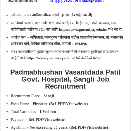
अर्जाची शेवटची तारीख
दि
.
२३/३
/२०२३
.
(PDF/वेबसाईट बघावी)
वयोमर्यादा –
६५ वर्षांपेक्षा अधिक नसावे
.
(PDF/वेबसाईट बघावी)
पदांविषयी तपशील, अटी आणि शर्ती, अर्ज प्रक्रिया, विहित नमुना अर्ज, आरक्षण, इतर
माहितीसाठी जाहिरात/PDF पहा आणि
https://www.gmcmiraj.edu.in/
येथे भेट द्या.
अर्जाचा पत्ता –
अधिष्ठाता,
पद्मभूषण वसंतदादा पाटील शासकीय रुग्णालय,
डॉ
.
बाबासाहेब
आंबेडकर मार्ग, सिव्हिल हॉस्पिटल चौक,
सांगली – ४१६४१६
.
सदर पदभरतीविषयी पुढील सूचना/तपशील/कोणतीही संस्करण/शुध्दीपत्रक/अद्ययावत
माहितीसाठी
https://www.gmcmiraj.edu.in/
येथे वेळोवेळी भेट द्या.
Padmabhushan Vasantdada Patil
Govt
.
Hospital,
Sangli Job
Recruitment
Recruitment Place –
Sangli
Posts Name –
Physicist
.
(Ref
.
PDF/Visit website)
Total Vacancies –
1 Position
Payment –
Ref
.
PDF/Visit website
.
Age limit –
Not exceeding
65 years
.
(Ref
.
PDF/Visit website)