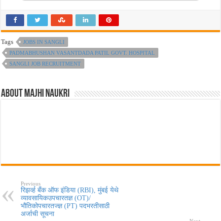
Tags
JOBS IN SANGLI
PADMABHUSHAN VASANTDADA PATIL GOVT. HOSPITAL
SANGLI JOB RECRUITMENT
About Majhi Naukri
Previous
रिझर्व्ह बँक ऑफ इंडिया (RBI), मुंबई येथे
व्यावसायिकउपचारतज्ञ (OT)/
भौतिकोपचारतज्ज्ञ (PT) पदभरतीसाठी
अर्जाची सूचना
Next