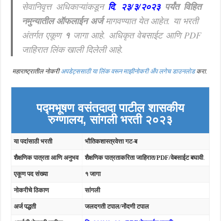
सेवानिवृत्त अधिकाऱ्यांकडून
दि
.
२३/३/२०२३
पर्यंत विहित
नमुन्यातील ऑफलाईन अर्ज
मागवण्यात येत
आहेत
.
या भरती
अंतर्गत एकूण
१
जागा आहे. अधिकृत वेबसाईट आणि PDF
जाहिरात लिंक खाली दिलेली आहे.
महाराष्ट्रातील नोकरी
अपडेट्ससाठी या लिंक वरून माझीनोकरी अँप लगेच डाउनलोड
करा.
पद्मभूषण वसंतदादा पाटील शासकीय
रुग्णालय,
सांगली
भरती २०२३
या पदांसाठी भरती
भौतिकशास्त्रवेत्ता गट-ब
शैक्षणिक पात्रता आणि अनुभव
शैक्षणिक पात्रताकरिता जाहिरात/PDF/वेबसाईट बघावी
.
एकूण पद संख्या
१ जागा
नोकरीचे ठिकाण
सांगली
अर्ज पद्धती
जलदगती टपाल/नोंदणी टपाल