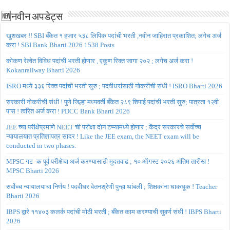
🆕नवीन अपडेट्स
खुशखबर !! SBI बँकेत १ हजार ५३८ लिपिक पदांची भरती ,नवीन जाहिरात प्रकाशित; लगेच अर्ज
करा ! SBI Bank Bharti 2026 1538 Posts
कोकण रेल्वेत विविध पदांची भरती होणार , एकूण रिक्त जागा २०२ ; लगेच अर्ज करा !
Kokanrailway Bharti 2026
ISRO मध्ये ३३६ रिक्त पदांची भरती सुरु ; पदवीधरांसाठी नोकरीची संधी ! ISRO Bharti 2026
सरकारी नोकरीची संधी ! पुणे जिल्हा मध्यवर्ती बँकेत २८९ शिपाई पदांची भरती सुरु; पात्रता १२वी
पास ! त्वरित अर्ज करा ! PDCC Bank Bharti 2026
JEE च्या परीक्षेप्रमाणे NEET ची परीक्षा दोन टप्प्यामध्ये होणार ; केंद्र सरकारचे सर्वोच्च
न्यायालयात प्रतिज्ञापत्र सादर ! Like the JEE exam, the NEET exam will be
conducted in two phases.
MPSC गट -क पूर्व परीक्षेचा अर्ज करण्यासाठी मुदतवाढ ; १० ऑगस्ट २०२६ अंतिम तारीख !
MPSC Bharti 2026
सर्वोच्च न्यायालयाचा निर्णय ! पदवीधर वेतनश्रेणी पुन्हा थांबली ; शिक्षकांना धाकधूक ! Teacher
Bharti 2026
IBPS द्वारे ११४०३ कलर्क पदांची मोठी भरती ; बँकेत काम करण्याची सुवर्ण संधी ! IBPS Bharti
2026