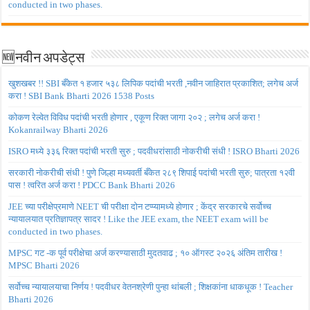
conducted in two phases.
🆕नवीन अपडेट्स
खुशखबर !! SBI बँकेत १ हजार ५३८ लिपिक पदांची भरती ,नवीन जाहिरात प्रकाशित; लगेच अर्ज
करा ! SBI Bank Bharti 2026 1538 Posts
कोकण रेल्वेत विविध पदांची भरती होणार , एकूण रिक्त जागा २०२ ; लगेच अर्ज करा !
Kokanrailway Bharti 2026
ISRO मध्ये ३३६ रिक्त पदांची भरती सुरु ; पदवीधरांसाठी नोकरीची संधी ! ISRO Bharti 2026
सरकारी नोकरीची संधी ! पुणे जिल्हा मध्यवर्ती बँकेत २८९ शिपाई पदांची भरती सुरु; पात्रता १२वी
पास ! त्वरित अर्ज करा ! PDCC Bank Bharti 2026
JEE च्या परीक्षेप्रमाणे NEET ची परीक्षा दोन टप्प्यामध्ये होणार ; केंद्र सरकारचे सर्वोच्च
न्यायालयात प्रतिज्ञापत्र सादर ! Like the JEE exam, the NEET exam will be
conducted in two phases.
MPSC गट -क पूर्व परीक्षेचा अर्ज करण्यासाठी मुदतवाढ ; १० ऑगस्ट २०२६ अंतिम तारीख !
MPSC Bharti 2026
सर्वोच्च न्यायालयाचा निर्णय ! पदवीधर वेतनश्रेणी पुन्हा थांबली ; शिक्षकांना धाकधूक ! Teacher
Bharti 2026