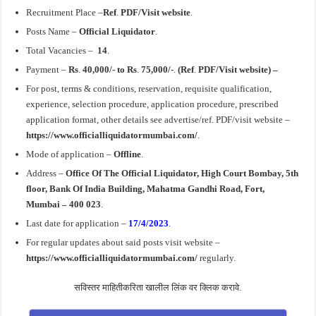
Recruitment Place –
Ref
.
PDF/Visit website
.
Posts Name –
Official Liquidator
.
Total Vacancies –
14
.
Payment –
Rs
.
40,000/- to Rs
.
75,000/-
.
(Ref
.
PDF/Visit website) –
For post, terms & conditions, reservation, requisite qualification,
experience, selection procedure, application procedure, prescribed
application format, other details see advertise/ref. PDF/visit website –
https://www.officialliquidatormumbai.com/
.
Mode of application –
Offline
.
Address –
Office Of The Official Liquidator, High Court Bombay
, 5th
floor, Bank Of India Building, Mahatma Gandhi Road, Fort
,
Mumbai – 400 023
.
Last date for application –
17/4/2023
.
For regular updates about said posts visit website –
https://www.officialliquidatormumbai.com/
regularly.
सविस्तर माहितीकरिता खालील लिंक वर क्लिक करावे.