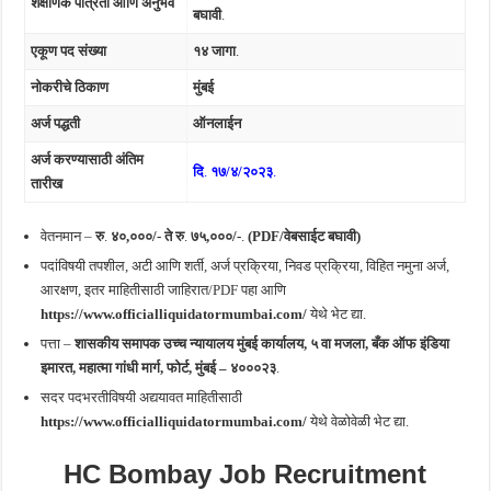
शैक्षणिक पात्रता आणि अनुभव
बघावी
.
एकूण पद संख्या
१४ जागा
.
नोकरीचे ठिकाण
मुंबई
अर्ज पद्धती
ऑनलाईन
अर्ज करण्यासाठी अंतिम
दि
.
१७/४
/२०२३
.
तारीख
वेतनमान –
रु
.
४०,०००/- ते
रु
.
७५,०००/-
.
(PDF/वेबसाईट बघावी)
पदांविषयी तपशील, अटी आणि शर्ती, अर्ज प्रक्रिया, निवड प्रक्रिया, विहित नमुना अर्ज,
आरक्षण, इतर माहितीसाठी जाहिरात/PDF पहा आणि
https://www.officialliquidatormumbai.com/
येथे भेट द्या.
पत्ता –
शासकीय समापक
उच्च न्यायालय मुंबई
कार्यालय
,
५ वा मजला, बँक ऑफ इंडिया
इमारत, महात्मा गांधी
मार्ग, फोर्ट, मुंबई – ४०००२३
.
सदर पदभरतीविषयी अद्ययावत माहितीसाठी
https://www.officialliquidatormumbai.com/
येथे वेळोवेळी भेट द्या.
HC Bombay
Job Recruitment