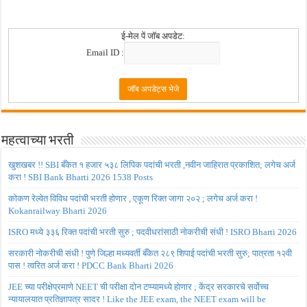
ई-मेल पें जॉब अपडेट:
Email ID :
महत्वाच्या भरती
खुशखबर !! SBI बँकेत १ हजार ५३८ लिपिक पदांची भरती ,नवीन जाहिरात प्रकाशित; लगेच अर्ज
करा ! SBI Bank Bharti 2026 1538 Posts
कोकण रेल्वेत विविध पदांची भरती होणार , एकूण रिक्त जागा २०२ ; लगेच अर्ज करा !
Kokanrailway Bharti 2026
ISRO मध्ये ३३६ रिक्त पदांची भरती सुरु ; पदवीधरांसाठी नोकरीची संधी ! ISRO Bharti 2026
सरकारी नोकरीची संधी ! पुणे जिल्हा मध्यवर्ती बँकेत २८९ शिपाई पदांची भरती सुरु; पात्रता १२वी
पास ! त्वरित अर्ज करा ! PDCC Bank Bharti 2026
JEE च्या परीक्षेप्रमाणे NEET ची परीक्षा दोन टप्प्यामध्ये होणार ; केंद्र सरकारचे सर्वोच्च
न्यायालयात प्रतिज्ञापत्र सादर ! Like the JEE exam, the NEET exam will be