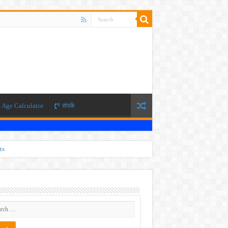
Age Calculator
संपर्क
ts
ti 2026
 JEE exam, the NEET exam will be conducted in two phases.