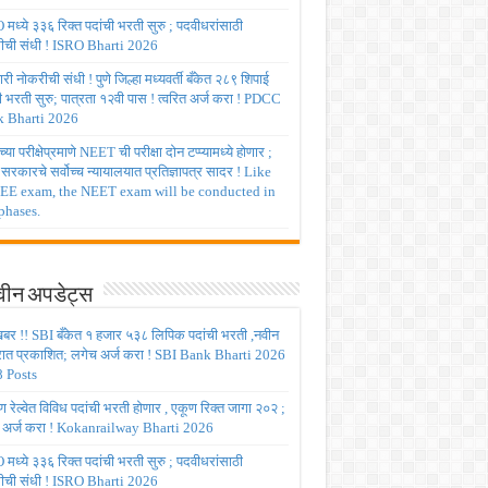
मध्ये ३३६ रिक्त पदांची भरती सुरु ; पदवीधरांसाठी
ीची संधी ! ISRO Bharti 2026
ी नोकरीची संधी ! पुणे जिल्हा मध्यवर्ती बँकेत २८९ शिपाई
ी भरती सुरु; पात्रता १२वी पास ! त्वरित अर्ज करा ! PDCC
 Bharti 2026
्या परीक्षेप्रमाणे NEET ची परीक्षा दोन टप्प्यामध्ये होणार ;
र सरकारचे सर्वोच्च न्यायालयात प्रतिज्ञापत्र सादर ! Like
JEE exam, the NEET exam will be conducted in
phases.
ीन अपडेट्स
बर !! SBI बँकेत १ हजार ५३८ लिपिक पदांची भरती ,नवीन
रात प्रकाशित; लगेच अर्ज करा ! SBI Bank Bharti 2026
 Posts
रेल्वेत विविध पदांची भरती होणार , एकूण रिक्त जागा २०२ ;
 अर्ज करा ! Kokanrailway Bharti 2026
मध्ये ३३६ रिक्त पदांची भरती सुरु ; पदवीधरांसाठी
ीची संधी ! ISRO Bharti 2026