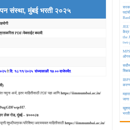
सरकार
ापन संस्था, मुंबई भरती २०२५
पदांच
Bank
सहयोगी
JEE च
केंद्
ात्रताकरिता PDF/वेबसाईट बघावी
.
the 
two 
MPSC 
ऑगस्
सर्वो
शिक्
२०२५
ते
दि
.
१८
/११/२०२५
संध्याकाळी १७
.
०० वाजेपर्यंत
.
IBPS 
करण्य
वी)
िहित नमुना अर्ज, इतर माहितीसाठी PDF पहा आणि
https://iimmumbai.ac.in/
महारा
जागा
21y9ugGDFwqeH7
.
खुशखब
भरती
हार लेक रोड, मुंबई – ४०००८७
.
्ती/शुध्दीपत्रक/परिशिष्ट/अदययावत माहितीसाठी
https://iimmumbai.ac.in/