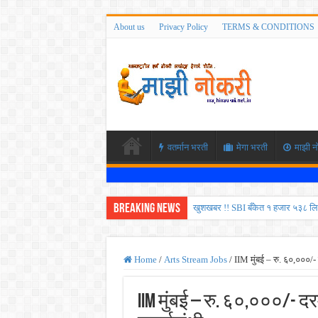
About us
Privacy Policy
TERMS & CONDITIONS
वतर्मान भरती
मेगा भरती
माझी न
Breaking News
खुशखबर !! SBI बँकेत १ हजार ५३८ लि
कोकण रेल्वेत विविध पदांची भरती होण
ISRO मध्ये ३३६ रिक्त पदांची भरती सु
Home
/
Arts Stream Jobs
/
IIM मुंबई – रु. ६०,०००/-
सरकारी नोकरीची संधी ! पुणे जिल्हा मध
IIM मुंबई – रु. ६०,०००/- द
JEE च्या परीक्षेप्रमाणे NEET ची परीक