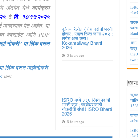
ॅम अंतर्गत येथे
कार्यक्रम
ISRO 
नोकर
२५
ते
दि
.
१८
/
११/२०२५
सरकार
ज
मागवण्यात येत आहेत. या
पदांच
कोकण रेल्वेत विविध पदांची भरती
ृत वेबसाईट आणि PDF
होणार , एकूण रिक्त जागा २०२ ;
Bank
लगेच अर्ज करा !
ाझी नोकरी”
या लिंक वरून
Kokanrailway Bharti
JEE च
2026
केंद्
the 
3 hours ago
two 
या लिंक वरून माझीनोकरी
ड
करा.
🆕नव
खुशख
ISRO मध्ये ३३६ रिक्त पदांची
जाहि
भरती सुरु ; पदवीधरांसाठी
1538
नोकरीची संधी ! ISRO Bharti
2026
कोकण 
लगेच
5 hours ago
ISRO 
नोकर