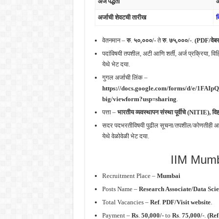
अर्ज पद्धती
अर्जाची शेवटची तारीख
द
वेतनमान –
रु
.
५०,०००/-
ते
रु
.
७५,०००/-
.
(PDF/वेबस
पदांविषयी तपशील, अटी आणि शर्ती, अर्ज प्रक्रिया, व
येथे भेट दया.
गुगल अर्जाची लिंक –
https://docs.google.com/forms/d/e/
big/viewform?usp=sharing
.
पत्ता –
भारतीय व्यवस्थापन संस्था पूर्वीचे (NITIE)
, वि
सदर पदभरतीविषयी पुढील सूचना/तपशील/कोणतीही आवृत
येथे वेळोवेळी भेट दया.
IIM Mumb
Recruitment Place –
Mumbai
Posts Name –
Research Associate/Data Scie
Total Vacancies –
Ref
.
PDF/Visit website
.
Payment –
Rs
.
50,000/-
to
Rs
.
75,000/-
.
(Ref