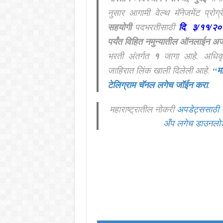
नुसार आगामी वेल्थ मॅनेजमेंट प्रोग्र
सहयोगी
पदभरतीसाठी
दि
.
३/११/२०
पर्यंत
विहित नमुन्यातील ऑनलाईन अर्
भरती अंतर्गत
१
जागा आहे. अधिक
जाहिरात लिंक खाली दिलेली आहे.
“म
टेलिग्राम चॅनल लगेच जॉईन करा
.
महाराष्ट्रातील नोकरी
अपडेट्ससाठी 
अँप लगेच डाउनलो