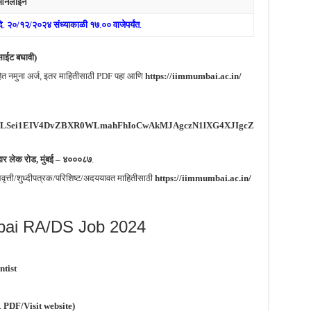
ऑनलाईन
ि
.
२०/१२/२०२४ संध्याकाळी १७
.
०० वाजेपर्यंत
.
ाईट बघावी)
िहित नमुना अर्ज, इतर माहितीसाठी PDF पहा आणि
https://iimmumbai.ac.in/
1FAIpQLSei1EIV4DvZBXR0WLmahFhIoCwAkMJAgczN1lXG4XJIgcZ
हार लेक रोड, मुंबई – ४०००८७
.
्ती/शुध्दीपत्रक/परिशिष्ट/अदययावत माहितीसाठी
https://iimmumbai.ac.in/
ai RA/DS Job 2024
ntist
.
PDF/Visit website)