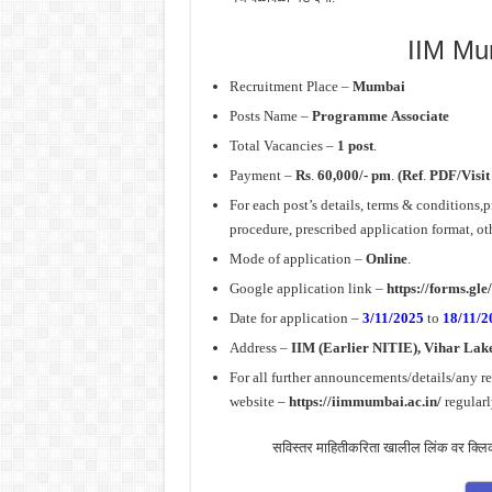
IIM Mu
Recruitment Place –
Mumbai
Posts Name –
Programme Associate
Total Vacancies –
1 post
.
Payment –
Rs
.
60,000/-
pm
.
(Ref
.
PDF/Visit
For each post’s details, terms & conditions,pr
procedure, prescribed application format, oth
Mode of application –
Online
.
Google application link –
https://forms.g
Date for application –
3/11/2025
to
18/11/2
Address –
IIM (Earlier NITIE), Vihar Lak
For all further announcements/details/any 
website –
https://iimmumbai.ac.in/
regularl
सविस्तर माहितीकरिता खालील लिंक वर क्लिक क