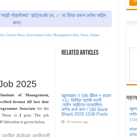
ण्यासाठी मुदतवाढ ; १० ऑगस्ट २०२६ अंतिम तारीख ! MPSC Bharti 2026
वेतनश्रेणी पुन्हा थांबली ; शिक्षकांना धाकधूक ! Teacher Bharti 2026
"माझी नोकरीच्या" व्हॉट्सॲप वर, ✅ या लिंक वरून लगेच जॉईन
भरती ; बँकेत काम करण्याची सुवर्ण संधी ! IBPS Bharti 2026
करा!
ाठी तब्बल २ लाख १६ हजार जागा उपलब्ध ! Engineering Admission 2026
obs
,
Carrier-News
,
Government Jobs
,
Management Jobs
,
News
,
Online
 सहायक प्राध्यापक पदांची भरती सुरु ! Nagpur University Bharti 2026
Related Articles
Job 2025
Institute of Management,
खुशखबर !! SBI बँकेत १ हजार
महत्व
५३८ लिपिक पदांची भरती
scribed format
till last
date
,नवीन जाहिरात प्रकाशित;
rogramme Associate
for the
खुशख
लगेच अर्ज करा ! SBI Bank
Bharti 2026 1538 Posts
जाहि
 There is
1
post. The job
1538
DF/Advertise is given below.
43 minutes ago
कोकण 
ी प्रसिद्द केलेल्या जाहिराती
लगेच