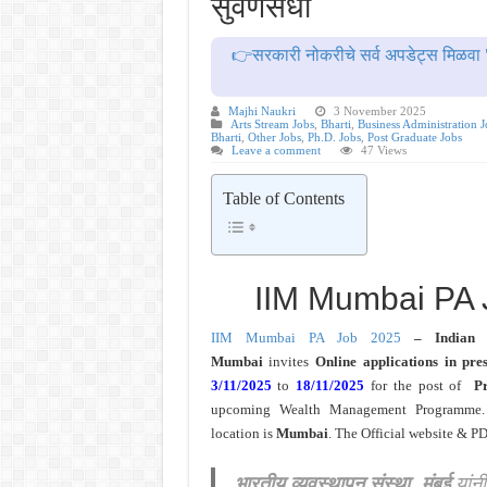
सुवर्णसंधी
MPSC गट -क पूर्व परीक्षेचा अर्ज कर
सर्वोच्च न्यायालयाचा निर्णय ! पदवीधर 
👉सरकारी नोकरीचे सर्व अपडेट्स मिळवा 
IBPS द्वारे ११४०३ कलर्क पदांची मोठी 
महाराष्ट्रात अभियांत्रिकी प्रवेशास
Majhi Naukri
3 November 2025
Arts Stream Jobs
,
Bharti
,
Business Administration J
Bharti
,
Other Jobs
,
Ph.D. Jobs
,
Post Graduate Jobs
खुशखबर ! नागपूर विद्यापीठ मध्ये १३९
Leave a comment
47 Views
Table of Contents
IIM Mumbai PA 
IIM Mumbai PA Job 2025
– Indian 
Mumbai
invites
Online applications in pre
3/11/2025
to
18/11/2025
for the post of
P
upcoming Wealth Management Programme.
location is
Mumbai
. The Official website & P
भारतीय व्यवस्थापन संस्था, मुंबई
यांन