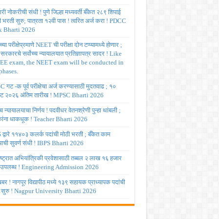
ी नोकरीची संधी ! पुणे जिल्हा मध्यवर्ती बँकेत २८९ शिपाई
ी भरती सुरु; पात्रता १२वी पास ! त्वरित अर्ज करा ! PDCC
 Bharti 2026
्या परीक्षेप्रमाणे NEET ची परीक्षा दोन टप्प्यामध्ये होणार ;
र सरकारचे सर्वोच्च न्यायालयात प्रतिज्ञापत्र सादर ! Like
JEE exam, the NEET exam will be conducted in
phases.
गट -क पूर्व परीक्षेचा अर्ज करण्यासाठी मुदतवाढ ; १०
ट २०२६ अंतिम तारीख ! MPSC Bharti 2026
च्च न्यायालयाचा निर्णय ! पदवीधर वेतनश्रेणी पुन्हा थांबली ;
षकांना धाकधूक ! Teacher Bharti 2026
द्वारे ११४०३ कलर्क पदांची मोठी भरती ; बँकेत काम
ाची सुवर्ण संधी ! IBPS Bharti 2026
ष्ट्रात अभियांत्रिकी प्रवेशासाठी तब्बल २ लाख १६ हजार
 उपलब्ध ! Engineering Admission 2026
र ! नागपूर विद्यापीठ मध्ये १३९ सहायक प्राध्यापक पदांची
 सुरु ! Nagpur University Bharti 2026