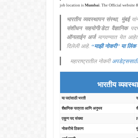
job location is
Mumbai
. The Official website 
भारतीय व्यवस्थापन संस्था, मुंबई
यां
संशीधन सहयोगी/डेटा वैज्ञानिक
पद
ऑनलाईन अर्ज
मागवण्यात येत आहे
दिलेली आहे.
“माझी नोकरी”
या लिंक
महाराष्ट्रातील नोकरी
अपडेट्ससाठी
भारतीय व्यवस्थ
या पदांसाठी भरती
स
शैक्षणिक पात्रता आणि अनुभव
श
एकूण पद संख्या
P
नोकरीचे ठिकाण
म