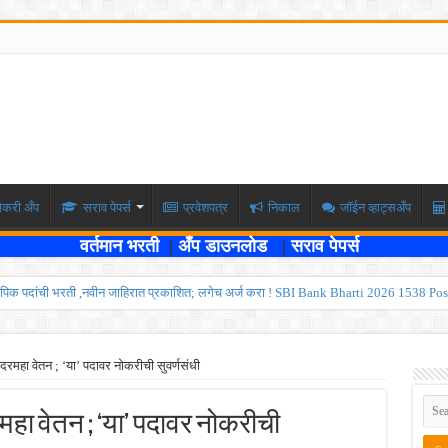
ोकरी अँप
सराव पेपर्स
प्रवेशपत्र
निकाल
जॉईन व्हाट्सअँप
वर्तमान भरती
|
अँप डाउनलोड
|
सराव पेपर्स
पिक पदांची भरती ,नवीन जाहिरात प्रकाशित; लगेच अर्ज करा ! SBI Bank Bharti 2026 1538 Pos
ार , एकूण रिक्त जागा २०२ ; लगेच अर्ज करा ! Kokanrailway Bharti 2026
रु ; पदवीधरांसाठी नोकरीची संधी ! ISRO Bharti 2026
 दरमहा वेतन ; ‘या’ पदावर नोकरीची सुवर्णसंधी
्यवर्ती बँकेत २८९ शिपाई पदांची भरती सुरु; पात्रता १२वी पास ! त्वरित अर्ज करा ! PDCC Bank Bhar
रमहा वेतन ; ‘या’ पदावर नोकरीची
्षा दोन टप्प्यामध्ये होणार ; केंद्र सरकारचे सर्वोच्च न्यायालयात प्रतिज्ञापत्र सादर ! Like the