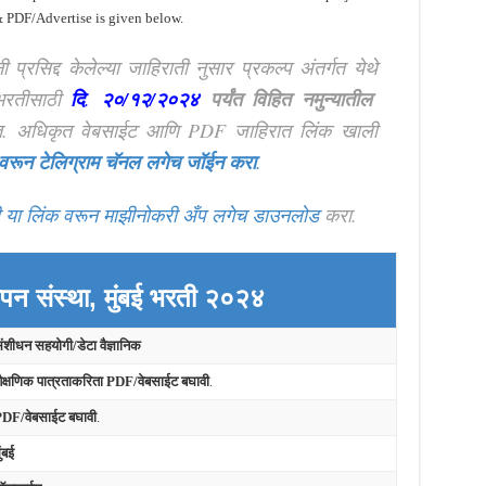
& PDF/Advertise is given below.
नी प्रसिद्द केलेल्या जाहिराती नुसार प्रकल्प अंतर्गत येथे
भरतीसाठी
दि
.
२०/१२/२०२४
पर्यंत
विहित नमुन्यातील
त. अधिकृत वेबसाईट आणि PDF जाहिरात लिंक खाली
 वरून टेलिग्राम चॅनल लगेच जॉईन करा
.
 या लिंक वरून माझीनोकरी अँप लगेच डाउनलोड
करा.
ापन संस्था, मुंबई भरती २०२४
ंशीधन सहयोगी/डेटा वैज्ञानिक
ैक्षणिक पात्रताकरिता PDF/वेबसाईट बघावी
.
DF/वेबसाईट बघावी
.
ुंबई