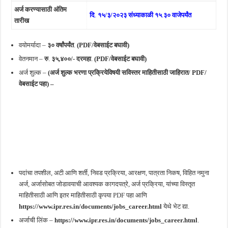
अर्ज करण्यासाठी अंतिम
दि
.
१५/३/२०२३ संध्याकाळी १५
.
३० वाजेपर्यंत
तारीख
वयोमर्यादा –
३० वर्षांपर्यंत
.
(PDF/वेबसाईट बघावी)
वेतनमान –
रु
.
३५,४००/- दरमहा
.
(PDF/वेबसाईट बघावी)
अर्ज शुल्क –
(अर्ज शुल्क भरणा प्रक्रियेविषयी सविस्तर माहितीसाठी जाहिरात/ PDF/
वेबसाईट पहा) –
पदांचा तपशील, अटी आणि शर्ती, निवड प्रक्रिया, आरक्षण, पात्रता निकष, विहित नमुना
अर्ज, अर्जासोबत जोडावयाची आवश्यक कागदपत्रे, अर्ज प्रक्रिया, यांच्या विस्तृत
माहितीसाठी आणि इतर माहितीसाठी कृपया PDF पहा आणि
https://www.ipr.res.in/documents/jobs_career.html
येथे भेट द्या.
अर्जाची लिंक –
https://www.ipr.res.in/documents/jobs_career.html
.