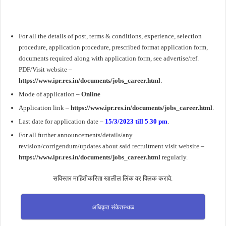
For all the details of post, terms & conditions, experience, selection
procedure, application procedure, prescribed format application form,
documents required along with application form, see advertise/ref.
PDF/Visit website –
https://www.ipr.res.in/documents/jobs_career.html
.
Mode of application –
Online
Application link –
https://www.ipr.res.in/documents/jobs_career.html
.
Last date for application date –
15/3/2023 till 5
.
30 pm
.
For all further announcements/details/any
revision/corrigendum/updates about said recruitment visit website –
https://www.ipr.res.in/documents/jobs_career.html
regularly.
सविस्तर माहितीकरिता खालील लिंक वर क्लिक करावे.
अधिकृत संकेतस्थळ