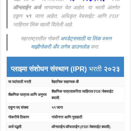
ऑनलाईन अर्ज
मागवण्यात येत आहेत.
या भरती अंतर्गत
एकूण
५१
जागा आहेत. अधिकृत वेबसाईट आणि PDF
जाहिरात लिंक खाली दिलेली आहे.
महाराष्ट्रातील नोकरी
अपडेट्ससाठी या लिंक वरून
माझीनोकरी अँप लगेच डाउनलोड
करा.
प्लाझ्मा संशोधन संस्थान (IPR)
भरती
२०२३
या पदांसाठी भरती
वैज्ञानिक सहाय्यक-बी
शैक्षणिक पात्रताकरिता जाहिरात/PDF/वेबसाईट
शैक्षणिक पात्रता आणि अनुभव
बघावी
.
एकूण पद संख्या
५१ जागा
नोकरीचे ठिकाण
गांधीनगर आणि गुवाहाटी
अर्ज पद्धती
ऑनलाईन/ऑफलाईन (PDF/वेबसाईट बघावी)