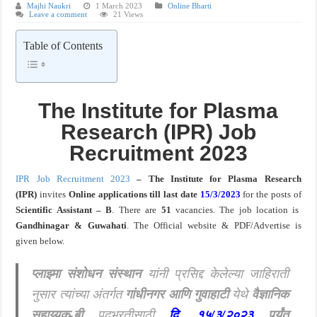
Majhi Naukri
1 March 2023
Online Bharti
Leave a comment
21 Views
खुशखबर ! नागपूर विद्यापीठ मध्ये १३९ सहायक प्राध्यापक पदांची भरती सुरु ! Nagpur Universi
Table of Contents
The Institute for Plasma
Research (IPR) Job
Recruitment 2023
IPR Job Recruitment 2023
– The Institute for Plasma Research
(IPR)
invites
Online applications till last date
15/3/2023
for the posts of
Scientific Assistant – B
. There are
51
vacancies.
The job location is
Gandhinagar & Guwahati
. The Official website & PDF/Advertise is
given below.
प्लाझ्मा संशोधन संस्थान
यांनी प्रसिद्द केलेल्या जाहिराती
नुसार त्यांच्या अंतर्गत
गांधीनगर आणि गुवाहाटी
येथे
वैज्ञानिक
सहाय्यक-बी
पदभरतीसाठी
दि
.
१५/३/२०२३
पर्यंत