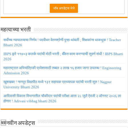
महत्वाच्या भरती
सर्वोच्च न्यायालयाचा निर्णय ! पदवीधर वेतनश्रेणी पुन्हा थांबली ; शिक्षकांना धाकधूक ! Teacher
Bharti 2026
IBPS द्वारे ११४०३ कलर्क पदांची मोठी भरती ; बँकेत काम करण्याची सुवर्ण संधी ! IBPS Bharti
2026
महाराष्ट्रात अभियांत्रिकी प्रवेशासाठी तब्बल २ लाख १६ हजार जागा उपलब्ध ! Engineering
Admission 2026
खुशखबर ! नागपूर विद्यापीठ मध्ये १३९ सहायक प्राध्यापक पदांची भरती सुरु ! Nagpur
University Bharti 2026
आदिवासी विकास विभागातील चौकीदार पदांची परीक्षा आता २८ जुलै ऐवजी २ ऑगस्ट २०२६ ला
होणार ! Adivasi vibhag bharti 2026
🆕नवीन अपडेट्स