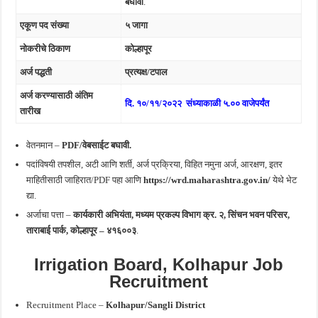
बघावी
.
एकूण पद संख्या
५ जागा
नोकरीचे ठिकाण
कोल्हापूर
अर्ज पद्धती
प्रत्यक्ष/टपाल
अर्ज करण्यासाठी अंतिम
दि. १०/११/२०२२ संध्याकाळी ५.०० वाजेपर्यंत
तारीख
वेतनमान –
PDF/वेबसाईट बघावी.
पदांविषयी तपशील, अटी आणि शर्ती, अर्ज प्रक्रिया, विहित नमुना अर्ज, आरक्षण, इतर
माहितीसाठी जाहिरात/PDF पहा आणि
https://wrd.maharashtra.gov.in/
येथे भेट
द्या.
अर्जाचा पत्ता –
कार्यकारी अभियंता, मध्यम प्रकल्प विभाग क्र. २, सिंचन भवन परिसर,
ताराबाई पार्क, कोल्हापूर – ४१६००३
.
Irrigation Board, Kolhapur
Job
Recruitment
Recruitment Place –
Kolhapur/Sangli
District