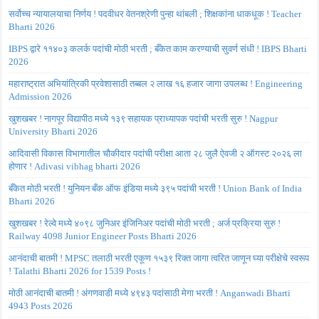
सर्वोच्च न्यायालयाचा निर्णय ! पदवीधर वेतनश्रेणी पुन्हा थांबली ; शिक्षकांना धाकधूक ! Teacher
Bharti 2026
IBPS द्वारे ११४०३ कलर्क पदांची मोठी भरती ; बँकेत काम करण्याची सुवर्ण संधी ! IBPS Bharti
2026
महाराष्ट्रात अभियांत्रिकी प्रवेशासाठी तब्बल २ लाख १६ हजार जागा उपलब्ध ! Engineering
Admission 2026
खुशखबर ! नागपूर विद्यापीठ मध्ये १३९ सहायक प्राध्यापक पदांची भरती सुरु ! Nagpur
University Bharti 2026
आदिवासी विकास विभागातील चौकीदार पदांची परीक्षा आता २८ जुलै ऐवजी २ ऑगस्ट २०२६ ला
होणार ! Adivasi vibhag bharti 2026
बँकेत मोठी भरती ! युनियन बँक ऑफ इंडिया मध्ये ३९५ पदांची भरती ! Union Bank of India
Bharti 2026
खुशखबर ! रेल्वे मध्ये ४०९८ जुनिअर इंजिनिअर पदांची मोठी भरती ; अर्ज प्रक्रिया सुरु !
Railway 4098 Junior Engineer Posts Bharti 2026
आनंदाची बातमी ! MPSC तलाठी भरती एकूण १५३९ रिक्त जागा त्वरित जाणून घ्या परीक्षेचे स्वरूप
! Talathi Bharti 2026 for 1539 Posts !
मोठी आनंदाची बातमी ! अंगणवाडी मध्ये ४९४३ पदांसाठी मेगा भरती ! Anganwadi Bharti
4943 Posts 2026