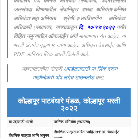
कार्यालय
येथे
कनिष्ठ अभियंता (स्थापत्य) पदभरतीसाठी
जलसंपदा विभागातील सेवानिवृत्त शाखा अभियंता/कनिष्ठ
अभियंता/सहा.अभियंता श्रेणी-२/उपविभागीय अभियंता/
अधिकारी (स्थापत्य) यांच्याकडून
दि. १०/११/२०२२
पर्यंत
विहित नमुन्यातील ऑफलाईन अर्ज
मागवण्यात येत आहेत. या
भरती अंतर्गत एकूण
५
जागा आहेत. अधिकृत वेबसाईट आणि
PDF जाहिरात लिंक खाली दिलेली आहे.
महाराष्ट्रातील नोकरी
अपडेट्ससाठी या लिंक वरून
माझीनोकरी अँप लगेच डाउनलोड
करा.
कोल्हापूर पाटबंधारे मंडळ, कोल्हापूर भरती
२०२२
या पदांसाठी भरती
कनिष्ठ अभियंता (स्थापत्य)
शैक्षणिक पात्रताकरिता जाहिरात/PDF/वेबसाईट
शैक्षणिक पात्रता आणि अनुभव