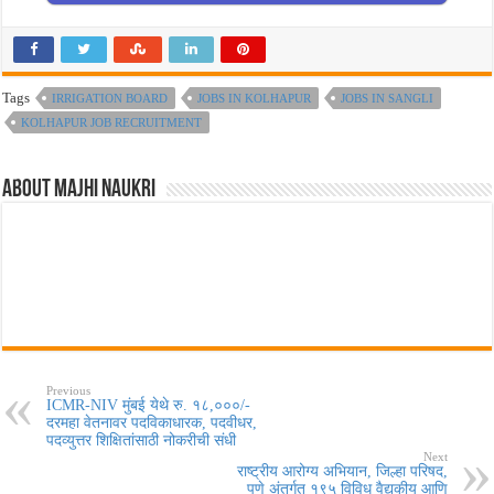
Tags
IRRIGATION BOARD
JOBS IN KOLHAPUR
JOBS IN SANGLI
KOLHAPUR JOB RECRUITMENT
About Majhi Naukri
Previous
ICMR-NIV मुंबई येथे रु. १८,०००/-
दरमहा वेतनावर पदविकाधारक, पदवीधर,
पदव्युत्तर शिक्षितांसाठी नोकरीची संधी
Next
राष्ट्रीय आरोग्य अभियान, जिल्हा परिषद,
पुणे अंतर्गत १९५ विविध वैद्यकीय आणि