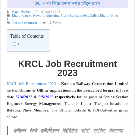
वर, ✅ या लिंक वरून लगेच जॉईन करा!
खुशखबर ! नागपूर विद्यापीठ मध्ये १३९ सहायक प्राध्यापक पदांची भरती सुरु ! Nagpur Universi
Majhi Naukri
19 April 2023
Bharti
,
Carrier-News
,
Engineering Jobs
,
Graduate Jobs
,
Online Bharti
,
Other
Jobs
Leave a comment
12 Views
Table of Contents
KRCL Job
Recruitment
2023
KRCL Job Recruitment 2023
– Konkan Railway Corporation Limited
invites
Online &
Offline applications in the prescribed format till last
date
27/4/2023
&
8/5/2023
respectively
f
or the posts of
Senior Section
Engineer Energy Management
. There is
1
post.
The job location is
Belapur, Navi Mumbai
. The Official website & PDF/Advertise given
below.
कोंकण रेल्वे कॉर्पोरेशन लिमिटेड
यांनी प्रसिद्द केलेल्या