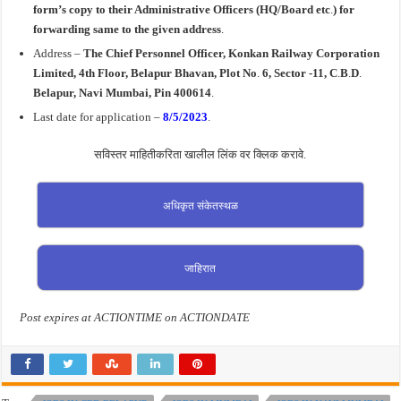
form’s copy to their Administrative Officers (HQ/Board etc
.
) for
forwarding same to the given address
.
Address –
The Chief Personnel Officer,
Konkan Railway Corporation
Limited
, 4th Floor, Belapur Bhavan, Plot No
.
6, Sector -11, C
.
B
.
D
.
Belapur, Navi Mumbai, Pin 400614
.
Last date for application –
8/5/2023
.
सविस्तर माहितीकरिता खालील लिंक वर क्लिक करावे.
अधिकृत संकेतस्थळ
जाहिरात
Post expires at ACTIONTIME on ACTIONDATE