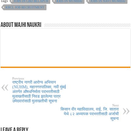
Tags
JOBS IN CBD BELAPUR
JOBS IN MUMBAI
JOBS IN NAVI MUMBAI
KRCL JOB RECRUITMENT
About Majhi Naukri
Previous
राष्ट्रीय नागरी आरोग्य अभियान
(NUHM), महानगरपालिका, नवी मुंबई
अंतर्गत औषधनिर्माता पदभरतीसाठी
मुलाखतीसाठी निवड झालेल्या पात्र
उमेदवारांसाठी मुलाखतीची सूचना
Next
किसान वीर महाविद्यालय, वाई, जि. सातारा
येथे ८२ अध्यापक पदभरतीसाठी अर्जाची
सूचना
Leave a Reply