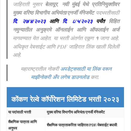
जाहिराती नुसार
बेलापूर, नवी मुंबई येथे प्रतिनियुक्तीवर
मुख्य वरिष्ठ विभागीय अभियंता/एनर्जी मॅनेजमेंट
पदभरतीसाठी
दि
.
२७/४/२०२३
आणि
दि
.
८/५/२०२३
पर्यंत
विहित
नमुन्यातील अनुक्रमे ऑनलाईन आणि ऑफलाईन अर्ज
मागवण्यात येत आहेत. या भरती अंतर्गत एकूण
१
जागा आहे.
अधिकृत वेबसाईट आणि PDF जाहिरात लिंक खाली दिलेली
आहे.
महाराष्ट्रातील नोकरी
अपडेट्ससाठी या लिंक वरून
माझीनोकरी अँप लगेच डाउनलोड
करा.
कोंकण रेल्वे कॉर्पोरेशन लिमिटेड भरती २०२३
या पदांसाठी भरती
मुख्य वरिष्ठ विभागीय अभियंता/एनर्जी मॅनेजमेंट
शैक्षणिक पात्रता आणि
शैक्षणिक पात्रताकरिता जाहिरात/PDF/वेबसाईट बघावी
.
अनुभव