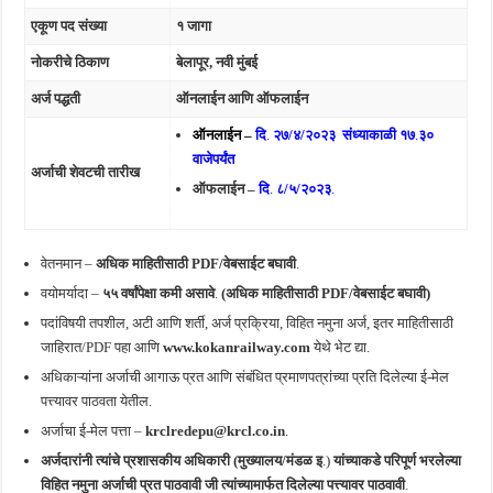
एकूण पद संख्या
१ जागा
नोकरीचे ठिकाण
बेलापूर, नवी मुंबई
अर्ज पद्धती
ऑनलाईन आणि ऑफलाईन
ऑनलाईन –
दि
.
२७/४/२०२३
संध्याकाळी १७
.
३०
वाजेपर्यंत
अर्जाची शेवटची तारीख
ऑफलाईन –
दि
.
८/५/२०२३
.
वेतनमान –
अधिक माहितीसाठी PDF/वेबसाईट बघावी
.
वयोमर्यादा –
५५ वर्षांपेक्षा कमी असावे
.
(अधिक माहितीसाठी PDF/वेबसाईट बघावी)
पदांविषयी तपशील, अटी आणि शर्ती, अर्ज प्रक्रिया, विहित नमुना अर्ज, इतर माहितीसाठी
जाहिरात/PDF पहा आणि
www.kokanrailway.com
येथे भेट द्या.
अधिकाऱ्यांना अर्जाची आगाऊ प्रत आणि संबंधित प्रमाणपत्रांच्या प्रति दिलेल्या ई-मेल
पत्त्यावर पाठवता येतील.
अर्जाचा ई-मेल पत्ता –
krclredepu@krcl.co.in
.
अर्जदारांनी त्यांचे प्रशासकीय अधिकारी (मुख्यालय/मंडळ इ
.)
यांच्याकडे परिपूर्ण भरलेल्या
विहित नमुना अर्जाची प्रत पाठवावी जी त्यांच्यामार्फत दिलेल्या पत्त्यावर पाठवावी
.