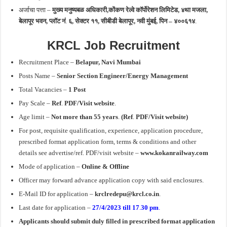
अर्जाचा पत्ता –
मुख्य मनुष्यबळ अधिकारी,कोंकण रेल्वे कॉर्पोरेशन लिमिटेड, ४था मजला,
बेलापूर भवन, प्लॉट नं
.
६, सेक्टर ११, सीबीडी बेलापूर, नवी मुंबई, पिन – ४००६१४
.
KRCL Job Recruitment
Recruitment Place –
Belapur, Navi Mumbai
Posts Name –
Senior Section Engineer/Energy Management
Total Vacancies –
1 Post
Pay Scale –
Ref
.
PDF/Visit website
.
Age limit –
Not more than 55 years
.
(Ref
.
PDF/Visit website)
For post, requisite qualification, experience, application procedure,
prescribed format application form, terms & conditions and other
details see advertise/ref. PDF/visit website –
www.kokanrailway.com
Mode of application –
Online &
Offline
Officer may forward advance application copy with said enclosures.
E-Mail ID for application –
krclredepu@krcl.co.in
.
Last date for application –
27/4/2023 till 17
.
30 pm
.
Applicants should submit duly filled in prescribed format application