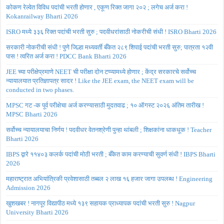
कोकण रेल्वेत विविध पदांची भरती होणार , एकूण रिक्त जागा २०२ ; लगेच अर्ज करा !
Kokanrailway Bharti 2026
ISRO मध्ये ३३६ रिक्त पदांची भरती सुरु ; पदवीधरांसाठी नोकरीची संधी ! ISRO Bharti 2026
सरकारी नोकरीची संधी ! पुणे जिल्हा मध्यवर्ती बँकेत २८९ शिपाई पदांची भरती सुरु; पात्रता १२वी
पास ! त्वरित अर्ज करा ! PDCC Bank Bharti 2026
JEE च्या परीक्षेप्रमाणे NEET ची परीक्षा दोन टप्प्यामध्ये होणार ; केंद्र सरकारचे सर्वोच्च
न्यायालयात प्रतिज्ञापत्र सादर ! Like the JEE exam, the NEET exam will be
conducted in two phases.
MPSC गट -क पूर्व परीक्षेचा अर्ज करण्यासाठी मुदतवाढ ; १० ऑगस्ट २०२६ अंतिम तारीख !
MPSC Bharti 2026
सर्वोच्च न्यायालयाचा निर्णय ! पदवीधर वेतनश्रेणी पुन्हा थांबली ; शिक्षकांना धाकधूक ! Teacher
Bharti 2026
IBPS द्वारे ११४०३ कलर्क पदांची मोठी भरती ; बँकेत काम करण्याची सुवर्ण संधी ! IBPS Bharti
2026
महाराष्ट्रात अभियांत्रिकी प्रवेशासाठी तब्बल २ लाख १६ हजार जागा उपलब्ध ! Engineering
Admission 2026
खुशखबर ! नागपूर विद्यापीठ मध्ये १३९ सहायक प्राध्यापक पदांची भरती सुरु ! Nagpur
University Bharti 2026