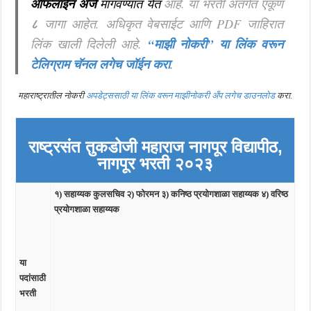
ऑफलाईन अर्ज
मागवण्यात येत
आहे
.
या भरती अंतर्गत एकूण
८
जागा आहेत. अधिकृत वेबसाईट आणि PDF जाहिरात
लिंक खाली दिलेली आहे.
“माझी नोकरी”
या लिंक वरून
टेलिग्राम चॅनल लगेच जॉईन करा
.
महाराष्ट्रातील नोकरी
अपडेट्ससाठी या लिंक वरून माझीनोकरी अँप लगेच डाउनलोड
करा.
राष्ट्रसंत तुकडोजी महाराज नागपूर विद्यापीठ,
नागपूर
भरती २०२३
१) सहाय्यक कुलसचिव २) फोरमन ३) कनिष्ठ प्रयोगशाळा सहाय्यक ४) वरिष्ठ
प्रयोगशाळा सहाय्यक
या
पदांसाठी
भरती