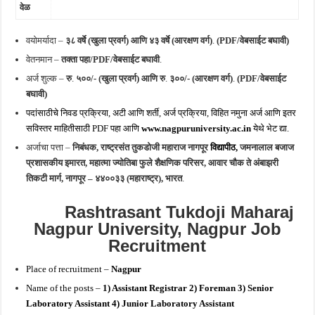
वेळ
वयोमर्यादा –
३८ वर्षे (खुला प्रवर्ग) आणि ४३ वर्षे (आरक्षण वर्ग)
.
(PDF/वेबसाईट बघावी)
वेतनमान –
तक्ता पहा/PDF/वेबसाईट बघावी
.
अर्ज शुल्क –
रु
.
५००/- (खुला प्रवर्ग) आणि रु
.
३००/- (आरक्षण वर्ग)
.
(PDF/वेबसाईट
बघावी)
पदांसाठीचे निवड प्रक्रिया, अटी आणि शर्ती, अर्ज प्रक्रिया, विहित नमुना अर्ज आणि इतर
सविस्तर माहितीसाठी PDF पहा आणि
www.nagpuruniversity.ac.in
येथे भेट द्या.
अर्जाचा पत्ता –
निबंधक, राष्ट्रसंत तुकडोजी महाराज नागपूर
विद्यापीठ,
जमनालाल बजाज
प्रशासकीय इमारत, महात्मा ज्योतिबा फुले शैक्षणिक परिसर, आवार चौक ते अंबाझरी
तिकटी मार्ग, नागपूर – ४४००३३ (महाराष्ट्र), भारत
.
Rashtrasant Tukdoji Maharaj
Nagpur University, Nagpur Job
Recruitment
Place of recruitment –
Nagpur
Name of the posts –
1)
Assistant Registrar 2) Foreman 3) Senior
Laboratory Assistant 4) Junior Laboratory Assistant