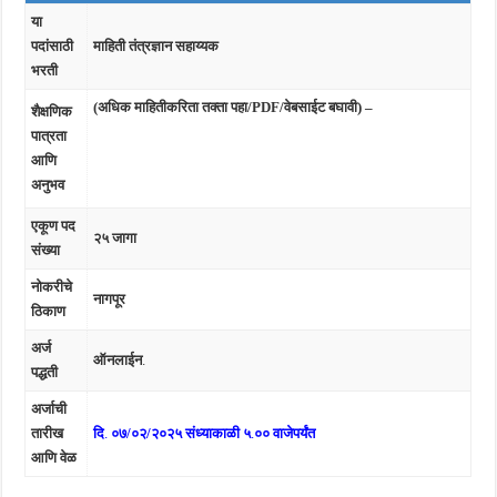
या
पदांसाठी
माहिती तंत्रज्ञान सहाय्यक
भरती
(अधिक माहितीकरिता तक्ता पहा/PDF/वेबसाईट बघावी) –
शैक्षणिक
पात्रता
आणि
अनुभव
एकूण पद
२५ जागा
संख्या
नोकरीचे
नागपूर
ठिकाण
अर्ज
ऑनलाईन
.
पद्धती
अर्जाची
तारीख
दि
.
०७/०२/२०२५ संध्याकाळी ५
.
०० वाजेपर्यंत
आणि वेळ