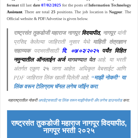
format
till last
date
07/02/2025
for the posts of
Information Technology
Assistant
. There are total
25
positions. The job location is
Nagpur
. The
Official website & PDF/Advertise is given below.
राष्ट्रसंत तुकडोजी महाराज नागपूर
विदयापीठ,
नागपूर
यांनी
प्रसिद्द केलेल्या जाहिराती नुसार येथे
माहिती तंत्रज्ञान
सहाय्यक
पदभरतीसाठी
दि
.
०७/०२/२०२५
पर्यंत विहित
नमुन्यातील ऑनलाईन अर्ज
मागवण्यात येत
आहे
.
या भरती
अंतर्गत एकूण
२५
जागा आहेत. अधिकृत वेबसाईट आणि
PDF जाहिरात लिंक खाली दिलेली आहे.
“माझी नोकरी”
या
लिंक वरून टेलिग्राम चॅनल लगेच जॉईन करा
.
महाराष्ट्रातील नोकरी
अपडेट्ससाठी या लिंक वरून माझीनोकरी अँप लगेच डाउनलोड
करा.
राष्ट्रसंत तुकडोजी महाराज नागपूर विदयापीठ,
नागपूर
भरती २०२५