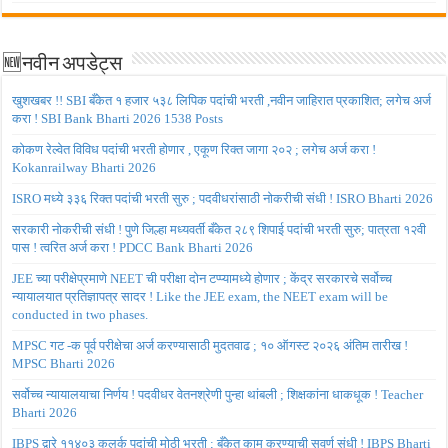
🆕नवीन अपडेट्स
खुशखबर !! SBI बँकेत १ हजार ५३८ लिपिक पदांची भरती ,नवीन जाहिरात प्रकाशित; लगेच अर्ज
करा ! SBI Bank Bharti 2026 1538 Posts
कोकण रेल्वेत विविध पदांची भरती होणार , एकूण रिक्त जागा २०२ ; लगेच अर्ज करा !
Kokanrailway Bharti 2026
ISRO मध्ये ३३६ रिक्त पदांची भरती सुरु ; पदवीधरांसाठी नोकरीची संधी ! ISRO Bharti 2026
सरकारी नोकरीची संधी ! पुणे जिल्हा मध्यवर्ती बँकेत २८९ शिपाई पदांची भरती सुरु; पात्रता १२वी
पास ! त्वरित अर्ज करा ! PDCC Bank Bharti 2026
JEE च्या परीक्षेप्रमाणे NEET ची परीक्षा दोन टप्प्यामध्ये होणार ; केंद्र सरकारचे सर्वोच्च
न्यायालयात प्रतिज्ञापत्र सादर ! Like the JEE exam, the NEET exam will be
conducted in two phases.
MPSC गट -क पूर्व परीक्षेचा अर्ज करण्यासाठी मुदतवाढ ; १० ऑगस्ट २०२६ अंतिम तारीख !
MPSC Bharti 2026
सर्वोच्च न्यायालयाचा निर्णय ! पदवीधर वेतनश्रेणी पुन्हा थांबली ; शिक्षकांना धाकधूक ! Teacher
Bharti 2026
IBPS द्वारे ११४०३ कलर्क पदांची मोठी भरती ; बँकेत काम करण्याची सुवर्ण संधी ! IBPS Bharti