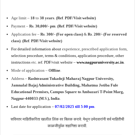
Age limit –
18
to
38 years
.
(Ref
.
PDF/Visit website)
Payment –
Rs
.
30,000/- pm
.
(Ref
.
PDF/Visit website)
Application fee –
Rs
.
300/- (For open class)
&
Rs
.
200/- (For reserved
class)
.
(Ref
.
PDF/Visit website)
For detailed information about
experience, prescribed application form,
selection procedure, terms & conditions, application procedure, other
instructions
etc.
ref. PDF/visit website –
www.nagpuruniversity.ac.in
.
Mode of application –
Offline
.
Address –
Rashtrasant Tukadoji Maharaj Nagpur University,
Jamnalal Bajaj
Administrative Building, Mahatma Jotiba Fule
Educational Premises, Campus Square to Ambazari T-Point Marg,
Nagpur-440033 (M
.
S
.
), India
.
Last date for application –
07/02/2025 till 5
.
00 pm
.
सविस्तर माहितीकरिता खालील लिंक वर क्लिक करावे. येथून उमेदवारांनी सर्व माहितीची
काळजीपूर्वक शहानिशा करावी.