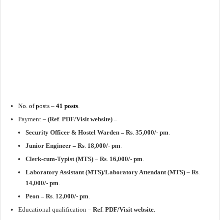
No. of posts –
41 posts
.
Payment –
(Ref
.
PDF/Visit website) –
Security Officer & Hostel Warden – Rs
.
35,000/- pm
.
Junior Engineer – Rs
.
18,000/- pm
.
Clerk-cum-Typist (MTS) –
Rs
.
16,000/- pm
.
Laboratory Assistant
(MTS)/
Laboratory Attendant
(MTS)
–
Rs
.
14,000/- pm
.
Peon – Rs
.
12,000/- pm
.
Educational qualification –
Ref
.
PDF/Visit website
.