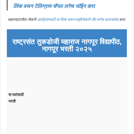
लिंक वरून टेलिग्राम चॅनल लगेच जॉईन करा
.
महाराष्ट्रातील नोकरी
अपडेट्ससाठी या लिंक वरून माझीनोकरी अँप लगेच डाउनलोड
करा.
राष्ट्रसंत तुकडोजी महाराज नागपूर विद्यापीठ,
नागपूर
भरती २०२५
या पदांसाठी
भरती