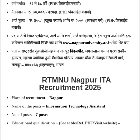
वयोमर्यादा –
१८
ते
३८ वर्षे
.
(PDF/वेबसाईट बघावी)
वेतनमान –
रु
.
३०,०००/- दरमहा
.
(PDF/वेबसाईट बघावी)
अर्ज शुल्क –
रु
.
३००/- (खुला प्रवर्ग)
आणि
रु
.
२००/- (आरक्षण वर्ग)
.
(PDF/वेबसाईट
बघावी)
पदांसाठीचे निवड प्रक्रिया, अटी आणि शर्ती, अर्ज प्रक्रिया, विहित नमुना अर्ज आणि इतर
सविस्तर माहितीसाठी PDF पहा आणि
www.nagpuruniversity.ac.in
येथे भेट दया.
पत्ता –
राष्ट्रसंत तुकडोजी महाराज नागपूर
विदयापीठ,
जमनालाल बजाज प्रशासकीय
इमारत, महात्मा ज्योतिबा फुले शैक्षणिक परिसर, आवार चौक ते अंबाझरी तिकटी मार्ग,
नागपूर – ४४००३३ (महाराष्ट्र), भारत
.
RTMNU Nagpur ITA
Recruitment 2025
Place of recruitment –
Nagpur
Name of the posts –
Information Technology
Assistant
No. of posts –
7 posts
.
Educational qualification –
(See table/Ref
.
PDF/Visit website) –