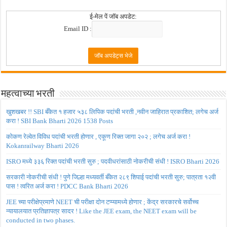
ई-मेल पें जॉब अपडेट:
Email ID :
महत्वाच्या भरती
खुशखबर !! SBI बँकेत १ हजार ५३८ लिपिक पदांची भरती ,नवीन जाहिरात प्रकाशित; लगेच अर्ज
करा ! SBI Bank Bharti 2026 1538 Posts
कोकण रेल्वेत विविध पदांची भरती होणार , एकूण रिक्त जागा २०२ ; लगेच अर्ज करा !
Kokanrailway Bharti 2026
ISRO मध्ये ३३६ रिक्त पदांची भरती सुरु ; पदवीधरांसाठी नोकरीची संधी ! ISRO Bharti 2026
सरकारी नोकरीची संधी ! पुणे जिल्हा मध्यवर्ती बँकेत २८९ शिपाई पदांची भरती सुरु; पात्रता १२वी
पास ! त्वरित अर्ज करा ! PDCC Bank Bharti 2026
JEE च्या परीक्षेप्रमाणे NEET ची परीक्षा दोन टप्प्यामध्ये होणार ; केंद्र सरकारचे सर्वोच्च
न्यायालयात प्रतिज्ञापत्र सादर ! Like the JEE exam, the NEET exam will be
conducted in two phases.