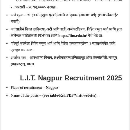
चपराशी – रु
.
१२,०००/- दरमहा
.
अर्ज शुल्क –
रु
.
३००/- (खुला प्रवर्ग)
आणि
रु
.
२००/- (आरक्षण वर्ग)
.
(PDF/वेबसाईट
बघावी)
पदांसाठीचे निवड प्रक्रिया, अटी आणि शर्ती, अर्ज प्रक्रिया, विहित नमुना अर्ज आणि इतर
सविस्तर माहितीसाठी PDF पहा आणि
https://litu.edu.in/
येथे भेट द्या.
परिपूर्ण भरलेला विहित नमुना अर्ज आणि विहित प्रमाणपत्रांच्या ३ स्वसाक्षांकीत प्रति
प्रस्तुत कराव्यात.
अर्जाचा पत्ता –
आस्थापना विभाग
,
लक्ष्मीनारायण इन्स्टिट्यूट ऑफ टेक्नॉलॉजी, नागपूर
(महाराष्ट्र), भारत
.
L.I.T. Nagpur Recruitment 2025
Place of recruitment –
Nagpur
Name of the posts –
(See table/Ref. PDF/Visit website) –