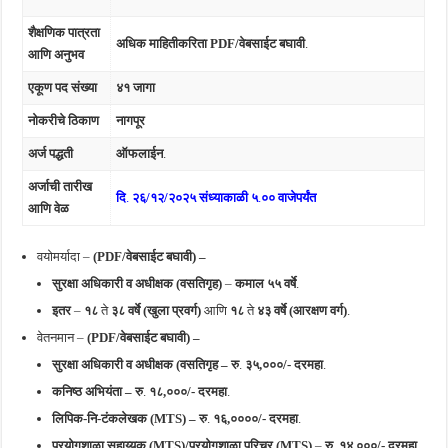
शैक्षणिक पात्रता
अधिक माहितीकरिता PDF/वेबसाईट बघावी
.
आणि अनुभव
एकूण पद संख्या
४१ जागा
नोकरीचे ठिकाण
नागपूर
अर्ज पद्धती
ऑफलाईन
.
अर्जाची तारीख
दि
.
२६/१२/२०२५ संध्याकाळी ५
.
०० वाजेपर्यंत
आणि वेळ
वयोमर्यादा –
(PDF/वेबसाईट बघावी) –
सुरक्षा अधिकारी व अधीक्षक (वसतिगृह)
–
कमाल ५५ वर्षे
.
इतर
–
१८
ते
३८ वर्षे (खुला प्रवर्ग)
आणि
१८
ते
४३ वर्षे (आरक्षण वर्ग)
.
वेतनमान –
(PDF/वेबसाईट बघावी) –
सुरक्षा अधिकारी व अधीक्षक (वसतिगृह – रु
.
३५,०००/- दरमहा
.
कनिष्ठ अभियंता – रु
.
१८,०००/- दरमहा
.
लिपिक-नि-टंकलेखक (MTS) – रु
.
१६,००००/- दरमहा
.
प्रयोगशाळा सहाय्यक
(MTS)/
प्रयोगशाळा
परिचर
(MTS)
–
रु
.
१४,०००/- दरमहा
.