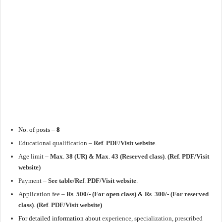
No. of posts –
8
Educational qualification –
Ref
.
PDF/Visit website
.
Age limit –
Max
.
38 (UR) & Max
.
43 (Reserved class)
.
(Ref
.
PDF/Visit
website)
Payment –
See table/Ref
.
PDF/Visit website
.
Application fee –
Rs
.
500/- (For open class) & Rs
.
300/- (For reserved
class)
.
(Ref
.
PDF/Visit website)
For detailed information about
experience, specialization, prescribed