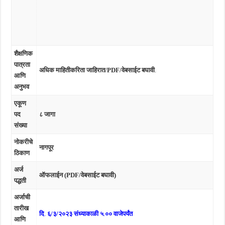
शैक्षणिक
पात्रता
अधिक माहितीकरिता जाहिरात/PDF/वेबसाईट बघावी
.
आणि
अनुभव
एकूण
पद
८ जागा
संख्या
नोकरीचे
नागपूर
ठिकाण
अर्ज
ऑफलाईन (PDF/वेबसाईट बघावी)
पद्धती
अर्जाची
तारीख
दि
.
६/३/२०२३ संध्याकाळी ५
.
०० वाजेपर्यंत
आणि