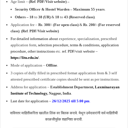
Age limit –
(Ref
.
PDF/Visit website) –
Security Officer & Hostel Warden – Maximum 55 years
.
Others –
18
to
38 (UR)
&
18
to
43 (Reserved class)
.
Application fee –
Rs
.
300/- (For open class)
&
Rs
.
200/- (For reserved
class)
.
(Ref
.
PDF/Visit website)
For detailed information about
experience, specialization, prescribed
application form,
selection procedure, terms & conditions, application
procedure, other instructions
etc.
ref. PDF/visit website –
https://litu.edu.in/
.
Mode of application –
Offline
.
3 copies of dully filled in prescribed format application from & 3 self
attested prescribed certificate copies should be sent as per instructions.
Address for application –
Establishment Department,
Laxminarayan
Institute of Technology
, Nagpur
, India
.
Last date for application –
26/12/2025 till 5
.
00 pm
.
सविस्तर माहितीकरिता खालील लिंक वर क्लिक करावे. येथून उमेदवारांनी सर्व माहितीची
काळजीपूर्वक शहानिशा करावी.