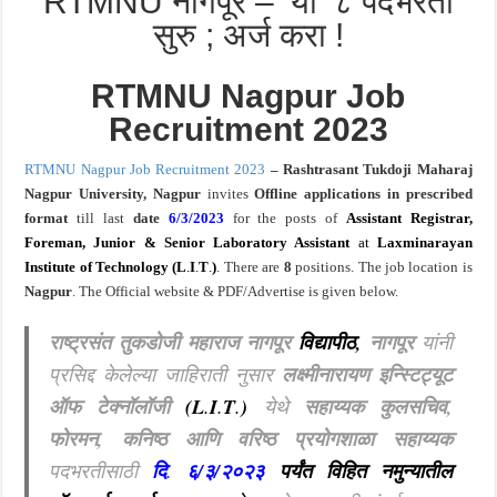
RTMNU नागपूर – ‘या’ ८ पदभरती
सुरु ; अर्ज करा !
RTMNU Nagpur Job
Recruitment 2023
RTMNU Nagpur Job Recruitment 2023
– Rashtrasant Tukdoji Maharaj
Nagpur University, Nagpur
invites
Offline applications in prescribed
format
till last
date
6/3/2023
for the posts of
Assistant Registrar,
Foreman, Junior & Senior Laboratory Assistant
at
Laxminarayan
Institute of Technology (L
.
I
.
T
.
)
. There are
8
positions.
The job location is
Nagpur
. The Official website & PDF/Advertise is given below.
राष्ट्रसंत तुकडोजी महाराज नागपूर
विद्यापीठ,
नागपूर
यांनी
प्रसिद्द केलेल्या जाहिराती नुसार
लक्ष्मीनारायण इन्स्टिट्यूट
ऑफ टेक्नॉलॉजी
(L
.
I
.
T
.
)
येथे
सहाय्यक कुलसचिव,
फोरमन, कनिष्ठ आणि वरिष्ठ प्रयोगशाळा सहाय्यक
पदभरतीसाठी
दि
.
६/३/२०२३
पर्यंत विहित नमुन्यातील