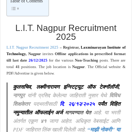
Table of Contents
खुशखबर ! नागपूर विद्यापीठ मध्ये १३९ सहायक प्राध्यापक पदांची भरती सुरु ! Nagpur Universi
L.I.T. Nagpur Recruitment
2025
L.I.T. Nagpur Recruitment 2025
– Registrar,
Laxminarayan Institute of
Technology
, Nagpur
invites
Offline applications in prescribed format
till last
date
26/12/2025
for the various
Non-Teaching
posts. There are
total
41
positions.
The job location is
Nagpur
. The Official website &
PDF/Advertise is given below.
कुलसचिव, लक्ष्मीनारायण इन्स्टिट्यूट ऑफ टेक्नॉलॉजी
,
नागपूर
यांनी प्रसिद्द केलेल्या जाहिराती नुसार येथे
विविध
शिक्षकेतर
पदभरतीसाठी
दि
.
२६/१२/२०२५
पर्यंत विहित
नमुन्यातील ऑफलाईन अर्ज
मागवण्यात येत
आहे
.
या भरती
अंतर्गत एकूण
४१
जागा आहेत. अधिकृत वेबसाईट आणि
PDF जाहिरात लिंक खाली दिलेली आहे.
“माझी नोकरी”
या