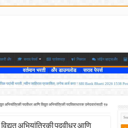
ोकरी अँप
सराव पेपर्स
प्रवेशपत्र
निकाल
जॉईन व्हाट्सअँप
वर्तमान भरती
|
अँप डाउनलोड
|
सराव पेपर्स
पिक पदांची भरती ,नवीन जाहिरात प्रकाशित; लगेच अर्ज करा ! SBI Bank Bharti 2026 1538 Pos
ार , एकूण रिक्त जागा २०२ ; लगेच अर्ज करा ! Kokanrailway Bharti 2026
रु ; पदवीधरांसाठी नोकरीची संधी ! ISRO Bharti 2026
्युत अभियांत्रिकी पदवीधर आणि विद्युत अभियांत्रिकी पदविकाधारक उमेदवारांसाठी ९७
्यवर्ती बँकेत २८९ शिपाई पदांची भरती सुरु; पात्रता १२वी पास ! त्वरित अर्ज करा ! PDCC Bank Bhar
्षा दोन टप्प्यामध्ये होणार ; केंद्र सरकारचे सर्वोच्च न्यायालयात प्रतिज्ञापत्र सादर ! Like the
विद्युत अभियांत्रिकी पदवीधर आणि