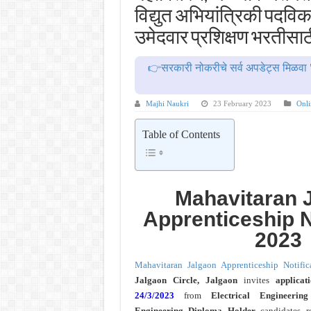
MPSC गट -क पूर्व परीक्षेचा अर्ज कर
विद्युत अभियांत्रिकी पदव
सर्वोच्च न्यायालयाचा निर्णय ! पदवीधर 
उमेदवार प्रशिक्षण भरतीसा
IBPS द्वारे ११४०३ कलर्क पदांची मोठी 
👉सरकारी नोकरीचे सर्व अपडेट्स मिळवा 
महाराष्ट्रात अभियांत्रिकी प्रवेशास
खुशखबर ! नागपूर विद्यापीठ मध्ये १३९
Majhi Naukri
23 February 2023
Onli
Table of Contents
Mahavitaran
Apprenticeship
N
2023
Mahavitaran Jalgaon Apprenticeship Notific
Jalgaon Circle, Jalgaon
invites
applica
24/3/2023
from
Electrical Engineerin
Engineering Diploma Holder
candidates r