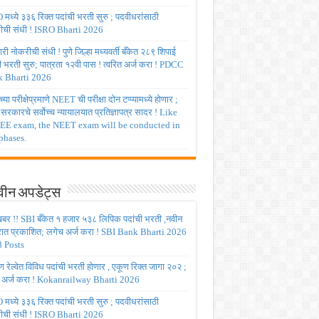
मध्ये ३३६ रिक्त पदांची भरती सुरु ; पदवीधरांसाठी
ीची संधी ! ISRO Bharti 2026
ी नोकरीची संधी ! पुणे जिल्हा मध्यवर्ती बँकेत २८९ शिपाई
ी भरती सुरु; पात्रता १२वी पास ! त्वरित अर्ज करा ! PDCC
 Bharti 2026
्या परीक्षेप्रमाणे NEET ची परीक्षा दोन टप्प्यामध्ये होणार ;
र सरकारचे सर्वोच्च न्यायालयात प्रतिज्ञापत्र सादर ! Like
JEE exam, the NEET exam will be conducted in
phases.
ीन अपडेट्स
बर !! SBI बँकेत १ हजार ५३८ लिपिक पदांची भरती ,नवीन
रात प्रकाशित; लगेच अर्ज करा ! SBI Bank Bharti 2026
 Posts
रेल्वेत विविध पदांची भरती होणार , एकूण रिक्त जागा २०२ ;
 अर्ज करा ! Kokanrailway Bharti 2026
मध्ये ३३६ रिक्त पदांची भरती सुरु ; पदवीधरांसाठी
ीची संधी ! ISRO Bharti 2026