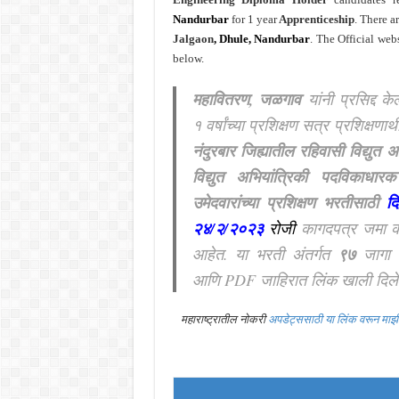
Nandurbar
for 1 year
Apprenticeship
.
There a
Jalgaon
, Dhule, Nandurbar
. The Official web
below.
महावितरण, जळगाव
यांनी प्रसिद्द के
१ वर्षांच्या प्रशिक्षण सत्र प्रशिक्षणार्
नंदुरबार जिह्यातील रहिवासी विद्युत
विद्युत अभियांत्रिकी पदविकाधारक
उमेदवारांच्या प्रशिक्षण भरतीसाठी
दि
२४/२/२०२३
रोजी
कागदपत्र जमा क
आहेत.
या भरती अंतर्गत
९७
जागा 
आणि PDF जाहिरात लिंक खाली दिले
महाराष्ट्रातील नोकरी
अपडेट्ससाठी या लिंक वरून मा