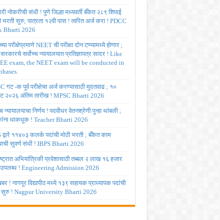
ी नोकरीची संधी ! पुणे जिल्हा मध्यवर्ती बँकेत २८९ शिपाई
ी भरती सुरु; पात्रता १२वी पास ! त्वरित अर्ज करा ! PDCC
 Bharti 2026
्या परीक्षेप्रमाणे NEET ची परीक्षा दोन टप्प्यामध्ये होणार ;
र सरकारचे सर्वोच्च न्यायालयात प्रतिज्ञापत्र सादर ! Like
JEE exam, the NEET exam will be conducted in
phases.
गट -क पूर्व परीक्षेचा अर्ज करण्यासाठी मुदतवाढ ; १०
ट २०२६ अंतिम तारीख ! MPSC Bharti 2026
च्च न्यायालयाचा निर्णय ! पदवीधर वेतनश्रेणी पुन्हा थांबली ;
षकांना धाकधूक ! Teacher Bharti 2026
द्वारे ११४०३ कलर्क पदांची मोठी भरती ; बँकेत काम
ाची सुवर्ण संधी ! IBPS Bharti 2026
ष्ट्रात अभियांत्रिकी प्रवेशासाठी तब्बल २ लाख १६ हजार
 उपलब्ध ! Engineering Admission 2026
र ! नागपूर विद्यापीठ मध्ये १३९ सहायक प्राध्यापक पदांची
 सुरु ! Nagpur University Bharti 2026