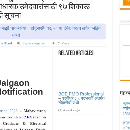
ण्यासाठी मुदतवाढ ; १० ऑगस्ट २०२६ अंतिम तारीख ! MPSC Bharti 2026
िकाधारक उमेदवारांसाठी ९७ शिकाऊ
वेतनश्रेणी पुन्हा थांबली ; शिक्षकांना धाकधूक ! Teacher Bharti 2026
ठी सूचना
भरती ; बँकेत काम करण्याची सुवर्ण संधी ! IBPS Bharti 2026
"माझी नोकरीच्या" व्हॉट्सॲप वर, ✅ या लिंक वरून लगेच जॉईन
ाठी तब्बल २ लाख १६ हजार जागा उपलब्ध ! Engineering Admission 2026
करा!
 सहायक प्राध्यापक पदांची भरती सुरु ! Nagpur University Bharti 2026
ne Bharti
Leave a comment
25 Views
Related Articles
Jalgaon
otification
महत्व
BOB PMO Professional
– पदवीधर ; ५ पदभरतीं अंतर्गत
नोकरीची संधी
खुशख
जाहि
4 weeks ago
ation 2023
– Mahavitaran,
1538
tions
on
date
23/2/2023 &
कोकण 
g Graduate & Electrical
लगेच
esidents of
Jalgaon, Dhule,