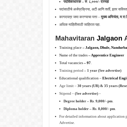
पदविकाधारक –
रु
.
८,०००/- दरमहा
पदांसाठीचे अर्जप्रक्रिया, अटी आणि शर्ती, इतर सविस्
कागदपत्र जमा करण्याचा पत्ता –
मुख्य अभियंता, म
.
रा
.
अधिक माहितीसाठी जाहिरात पहा.
Mahavitaran
Jalgaon
Training place
–
Jalgaon, Dhule, Nandurb
Name of the trades
–
Apprentice Engineer
Total vacancies
– 97
.
Training period
– 1 year (See advertise)
Educational qualification –
Electrical Eng
Age limit –
30 years (UR) & 35 years (Rese
Stipend –
(See advertise)
–
Degree holder – Rs
.
9,000/- pm
.
Diploma holder – Rs
.
8,000/- pm
.
For detailed information about application 
Advertise.