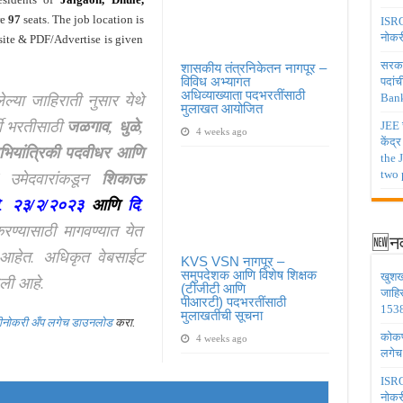
re
97
seats. The job location is
ISRO 
नोकर
site & PDF/Advertise is given
सरकार
शासकीय तंत्रनिकेतन नागपूर –
विविध अभ्यागत
पदांच
अधिव्याख्याता पदभरतींसाठी
लेल्या जाहिराती नुसार येथे
Bank
मुलाखत आयोजित
थी भरती
साठी
जळगाव, धुळे,
JEE च
4 weeks ago
केंद्
 अभियांत्रिकी पदवीधर आणि
the 
उमेदवारांकडून
शिकाऊ
two 
.
२३/२/२०२३
आणि
दि
.
रण्यासाठी
मागवण्यात येत
🆕नव
आहेत. अधिकृत वेबसाईट
KVS VSN नागपूर –
समुपदेशक आणि विशेष शिक्षक
खुशख
ली आहे.
(टीजीटी आणि
जाहि
पीआरटी) पदभरतींसाठी
1538
मुलाखतीची सूचना
झीनोकरी अँप लगेच डाउनलोड
करा.
कोकण 
4 weeks ago
लगेच
ISRO 
नोकर