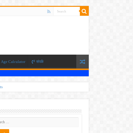
Age Calculator
संपर्क
ts
ti 2026
 JEE exam, the NEET exam will be conducted in two phases.