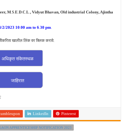
eer, M
.
S
.
E
.
D
.
C
.
L
.
, Vidyut Bhavan, Old industrial Colony, Ajintha
4/2/2023 10
.
00 am to 6
.
30 pm
.
तीकरिता खालील लिंक वर क्लिक करावे.
अधिकृत संकेतस्थळ
जाहिरात
E
tumbleupon
LinkedIn
Pinterest
AON APPRENTICESHIP NOTIFICATION 2023