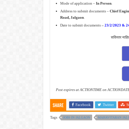
Mode of application –
In Person
.
Address to submit documents –
Chief Engin
Road, Jalgaon
.
Date to submit documents
–
23/2/2023 & 2
सविस्तर माहि
Post expires at ACTIONTIME on ACTIONDAT
Facebook
Twitter
S
Share
Tags
JOBS IN JALGAON
MAHAVITARAN JALG