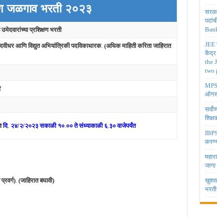
ण जळगाव
भरती २०२३
सरकार
पदांच
Bank
मेदवारांच्या प्रशिक्षण भरती
JEE च
ी पदवीधर आणि विद्युत अभियांत्रिकी पदविकाधारक
.
(अधिक माहिती करिता जाहिरात
केंद्
the 
two 
MPSC 
र
ऑगस्
सर्वो
शिक्
ि
दि
.
२४/२/२०२३ सकाळी १०
.
०० ते संध्याकाळी ६
.
३० वाजेपर्यंत
IBPS 
करण्य
महारा
जागा
प्रवर्ग)
.
(जाहिरात बघावी)
खुशखब
भरती