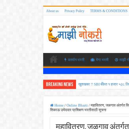
About us
Privacy Policy
TERMS & CONDITIONS
वतर्मान भरती
मेगा भरती
माझी न
Breaking News
खुशखबर !! SBI बँकेत १ हजार ५३८ लि
कोकण रेल्वेत विविध पदांची भरती होण
ISRO मध्ये ३३६ रिक्त पदांची भरती सु
Home
/
Online Bharti
/
महावितरण, जळगाव अंतर्गत विद
शिकाऊ उमेदवार प्रशिक्षण भरतीसाठी सूचना
सरकारी नोकरीची संधी ! पुणे जिल्हा मध
JEE च्या परीक्षेप्रमाणे NEET ची परीक
महावितरण, जळगाव अंतर्गत 