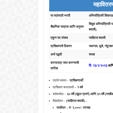
महावितर
या पदांसाठी भरती
अभियांत्रिकी शिकाऊ उ
विद्युत अभियांत्रिक
शैक्षणिक पात्रता आणि अनुभव
बघावी)
.
एकूण पद संख्या
जाहिरात बघावी
.
प्रशिक्षणाचे ठिकाण
जळगाव, धुळे, नंदुरबा
अर्ज पद्धती
समक्ष
कागदपत्र जमा करण्याची
दि
.
२३/२/२०२३
आण
तारीख
पदांचे स्वरूप –
प्रशिक्षणार्थी
प्रशिक्षण कालावधी
– १ वर्ष
वयोमर्यादा –
३० वर्षे (खुला प्रवर्ग) आणि ३५ वर्षे (राखीव 
विद्यावेतन –
(जाहिरात बघावी) –
पदवीधर – रु
.
९,०००/- दरमहा