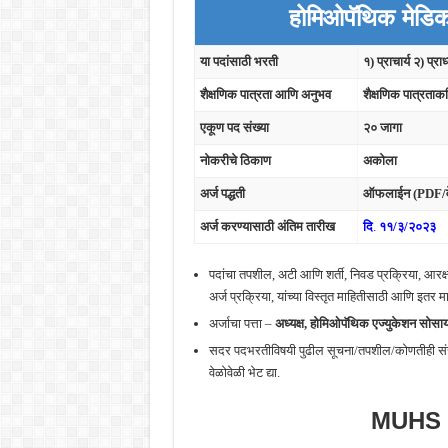
होमिओपॅथिक मेड
या पदांसाठी भरती
१) प्राचार्य २) प्र
शैक्षणिक पात्रता आणि अनुभव
शैक्षणिक पात्रता
एकूण पद संख्या
२० जागा
नोकरीचे ठिकाण
अकोला
अर्ज पद्धती
ऑफलाईन (PDF/वे
अर्ज करण्यासाठी अंतिम तारीख
दि
.
११/३/२०२३
पदांचा तपशील, अटी आणि शर्ती, निवड प्रक्रिया, आरक्
अर्ज प्रक्रिया, यांच्या विस्तृत माहितीसाठी आणि इत
अर्जाचा पत्ता –
अध्यक्ष,
होमिओपॅथिक एज्युकेशन सोस
सदर पदभरतीविषयी पुढील सूचना/तपशील/कोणतीही संस
वेळोवेळी भेट द्या.
MUHS 