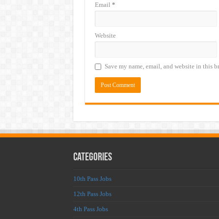
Email
*
Website
Save my name, email, and website in this b
Categories
10th Pass Jobs
12th Pass Jobs
4th Pass Jobs