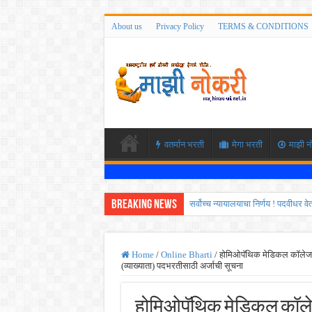
About us
Privacy Policy
TERMS & CONDITIONS
वतर्मान भरती
मेगा भरती
माझी न
Breaking News
सर्वोच्च न्यायालयाचा निर्णय ! पदवीधर 
IBPS द्वारे ११४०३ कलर्क पदांची मोठी 
महाराष्ट्रात अभियांत्रिकी प्रवेशास
Home
/
Online Bharti
/
होमिओपॅथिक मेडिकल कॉलेज, अ
(व्याख्याता) पदभरतीसाठी अर्जाची सूचना
खुशखबर ! नागपूर विद्यापीठ मध्ये १३९
आदिवासी विकास विभागातील चौकीदार प
होमिओपॅथिक मेडिकल कॉलेज,