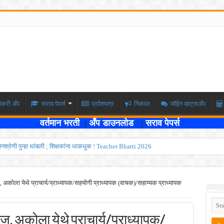
ोकरी अँप
सराव पेपर्स
प्रवेशपत्र
निकाल
जॉईन व्हाट्सअँप
वर्तमान भरती
|
अँप डाउनलोड
|
सराव पेपर्स
वेतनश्रेणी पुन्हा थांबली ; शिक्षकांना धाकधूक ! Teacher Bharti 2026
भरती ; बँकेत काम करण्याची सुवर्ण संधी ! IBPS Bharti 2026
ाठी तब्बल २ लाख १६ हजार जागा उपलब्ध ! Engineering Admission 2026
कोला येथे प्राचार्य/प्राध्यापक/सहयोगी प्राध्यापक (वाचक)/सहाय्यक प्राध्यापक
 सहायक प्राध्यापक पदांची भरती सुरु ! Nagpur University Bharti 2026
दांची परीक्षा आता २८ जुलै ऐवजी २ ऑगस्ट २०२६ ला होणार ! Adivasi vibhag bharti 2026
 अकोला येथे प्राचार्य/प्राध्यापक/