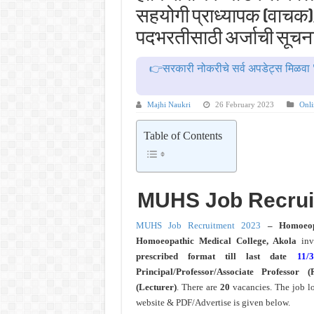
बँकेत मोठी भरती ! युनियन बँक ऑफ इं
सहयोगी प्राध्यापक (वाचक)/
खुशखबर ! रेल्वे मध्ये ४०९८ जुनिअर इ
पदभरतीसाठी अर्जाची सूचन
आनंदाची बातमी ! MPSC तलाठी भरती एकू
👉सरकारी नोकरीचे सर्व अपडेट्स मिळवा 
मोठी आनंदाची बातमी ! अंगणवाडी मध्
BOB PMO Professional – पदवीधर ; 
Majhi Naukri
26 February 2023
Onli
Table of Contents
MUHS Job Recrui
MUHS Job Recruitment 2023
– Homoeopa
Homoeopathic Medical College, Akola
in
prescribed format till last date
11/
Principal/Professor/Associate Professor (
(Lecturer)
. There are
20
vacancies.
The job lo
website & PDF/Advertise is given below.