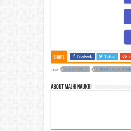
Facebook
Twitter
S
Share
Tags
JOBS IN AKOLA
MUHS JOB RECRUITM
About Majhi Naukri