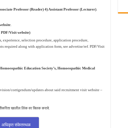
Associate Professor (Reader) 4) Assistant Professor (Lecturer)
.
website
.
.
PDF/Visit website)
ns, experience, selection procedure, application procedure,
s required along with application form, see advertise/ref. PDF/Visit
t Homoeopathic Education Society’s, Homoeopathic Medical
evision/corrigendum/updates about said recruitment visit website –
तीकरिता खालील लिंक वर क्लिक करावे.
अधिकृत संकेतस्थळ