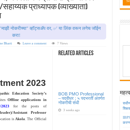
डिया मध्ये ३९५ पदांची भरती ! Union Bank of India Bharti 2026
सहाय्यक प्राध्यापक (व्याख्याता)
ंजिनिअर पदांची मोठी भरती ; अर्ज प्रक्रिया सुरु ! Railway 4098 Junior Engineer Posts Bharti
ा
ण १५३९ रिक्त जागा त्वरित जाणून घ्या परीक्षेचे स्वरूप ! Talathi Bharti 2026 for 1539 Posts 
"माझी नोकरीच्या" व्हॉट्सॲप वर, ✅ या लिंक वरून लगेच जॉईन
ये ४९४३ पदांसाठी मेगा भरती ! Anganwadi Bharti 4943 Posts 2026
करा!
५ पदभरतीं अंतर्गत नोकरीची संधी
ne Bharti
Leave a comment
7 Views
Related Articles
tment 2023
महत्व
thic Education Society’s
BOB PMO Professional
– पदवीधर ; ५ पदभरतीं अंतर्गत
vites
Offline applications in
नोकरीची संधी
सर्वो
3/2023
for the posts of
शिक्
3 weeks ago
Reader)/Assistant Professor
IBPS 
cation is
Akola
. The Official
करण्य