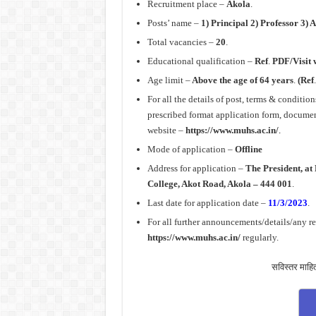
Recruitment place –
Akola
.
Posts’ name –
1) Principal 2) Professor 3) 
Total vacancies –
20
.
Educational qualification –
Ref
.
PDF/Visit 
Age limit –
Above the age of 64 years
.
(Ref
For all the details of post, terms & conditio
prescribed format application form, document
website –
https://www.muhs.ac.in/
.
Mode of application –
Offline
Address for application –
The President, a
College, Akot Road, Akola – 444 001
.
Last date for application date –
11/3/2023
.
For all further announcements/details/any r
https://www.muhs.ac.in/
regularly.
सविस्तर माहि