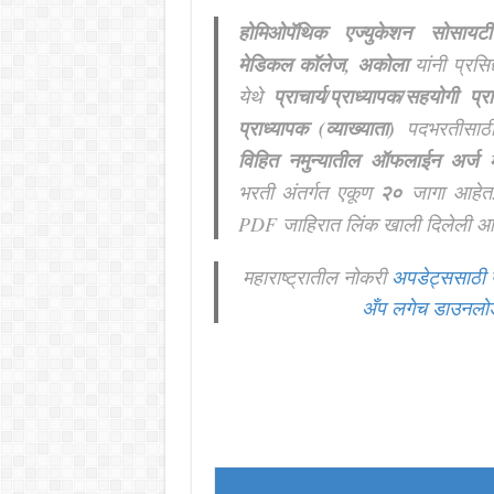
होमिओपॅथिक एज्युकेशन सोसायट
मेडिकल कॉलेज, अकोला
यांनी प्रसि
येथे
प्राचार्य/प्राध्यापक/सहयोगी प्र
प्राध्यापक (व्याख्याता)
पदभरतीसाठ
विहित नमुन्यातील ऑफलाईन अर्ज
भरती अंतर्गत एकूण
२०
जागा आहेत
PDF जाहिरात लिंक खाली दिलेली आह
महाराष्ट्रातील नोकरी
अपडेट्ससाठी 
अँप लगेच डाउनलो