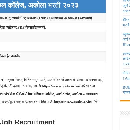
आदिव
िकल कॉलेज, अकोला
भरती
२०२३
जुलै
bhar
ाध्यापक ३) सहयोगी प्राध्यापक
(वाचक) ४)सहाय्यक प्राध्यापक (व्याख्याता)
बँकेत
भरती
करिता जाहिरात/PDF/वेबसाईट बघावी
.
खुशखब
अर्ज
Bhar
आनंद
बसाईट बघावी)
त्वरि
1539
मोठी 
! An
षण, पात्रता निकष, विहित नमुना अर्ज, अर्जासोबत जोडावयाची आवश्यक कागदपत्रे,
र माहितीसाठी कृपया PDF पहा आणि
https://www.muhs.ac.in/
येथे भेट द्या.
BOB 
नोकर
ायटी संचलित होमिओपॅथिक मेडिकल कॉलेज, अकोट रोड, अकोला – ४४४००१
.
्करण/शुध्दीपत्रक/अद्ययावत माहितीसाठी
https://www.muhs.ac.in/
येथे
Job Recruitment