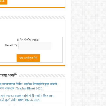
 2026
!
ई-मेल पें जॉब अपडेट:
Email ID :
ाच्या भरती
च्च न्यायालयाचा निर्णय ! पदवीधर वेतनश्रेणी पुन्हा थांबली ;
षकांना धाकधूक ! Teacher Bharti 2026
द्वारे ११४०३ कलर्क पदांची मोठी भरती ; बँकेत काम
ाची सुवर्ण संधी ! IBPS Bharti 2026