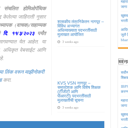
महारा
जागा
ी संचलित होमिओपॅथिक
द्द केलेल्या जाहिराती नुसार
खुशखब
भरती
शासकीय तंत्रनिकेतन नागपूर –
ाध्यापक
(वाचक)/सहाय्यक
विविध अभ्यागत
आदिव
अधिव्याख्याता पदभरतींसाठी
ी
दि
.
११/३/२०२३
पर्यंत
मुलाखत आयोजित
जुलै
bhar
मागवण्यात येत आहेत.
या
3 weeks ago
. अधिकृत वेबसाईट आणि
े.
🆕नव
या लिंक वरून माझीनोकरी
सर्वो
शिक्
ड
करा.
KVS VSN नागपूर –
IBPS 
समुपदेशक आणि विशेष शिक्षक
(टीजीटी आणि
करण्य
पीआरटी) पदभरतींसाठी
मुलाखतीची सूचना
महारा
जागा
3 weeks ago
खुशखब
भरती