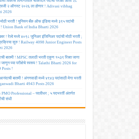
ासी विकास विभागातील चौकीदार पदांची परीक्षा आता २८
 ऐवजी २ ऑगस्ट २०२६ ला होणार ! Adivasi vibhag
ti 2026
 मोठी भरती ! युनियन बँक ऑफ इंडिया मध्ये ३९५ पदांची
 ! Union Bank of India Bharti 2026
र ! रेल्वे मध्ये ४०९८ जुनिअर इंजिनिअर पदांची मोठी भरती ;
 प्रक्रिया सुरु ! Railway 4098 Junior Engineer Posts
ti 2026
ाची बातमी ! MPSC तलाठी भरती एकूण १५३९ रिक्त जागा
त जाणून घ्या परीक्षेचे स्वरूप ! Talathi Bharti 2026 for
 Posts !
आनंदाची बातमी ! अंगणवाडी मध्ये ४९४३ पदांसाठी मेगा भरती
ganwadi Bharti 4943 Posts 2026
PMO Professional – पदवीधर ; ५ पदभरतीं अंतर्गत
ीची संधी