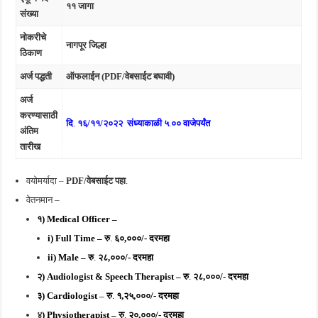
११ जागा
संख्या
नोकरीचे
नागपूर जिल्हा
ठिकाण
अर्ज पद्धती
ऑफलाईन (PDF/वेबसाईट बघावी)
अर्ज
करण्यासाठी
दि
.
१६/११/२०२२ संध्याकाळी ५
.
०० वाजेपर्यंत
अंतिम
तारीख
वयोमर्यादा –
PDF/वेबसाईट पहा
.
वेतनमान –
१) Medical Officer –
i) Full Time – रु
.
६०,०००/- दरमहा
ii) Male –
रु
.
२८,०००/- दरमहा
२) Audiologist & Speech Therapist –
रु
.
२८,०००/- दरमहा
३
) Cardiologist
–
रु
.
१,२५,०००/- दरमहा
४
) Physiotherapist –
रु
.
२०,०००/- दरमहा