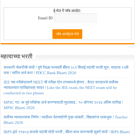
ई-मेल पें जॉब अपडेट:
Email ID :
महत्वाच्या भरती
सरकारी नोकरीची संधी ! पुणे जिल्हा मध्यवर्ती बँकेत २८९ शिपाई पदांची भरती सुरु; पात्रता १२वी
पास ! त्वरित अर्ज करा ! PDCC Bank Bharti 2026
JEE च्या परीक्षेप्रमाणे NEET ची परीक्षा दोन टप्प्यामध्ये होणार ; केंद्र सरकारचे सर्वोच्च
न्यायालयात प्रतिज्ञापत्र सादर ! Like the JEE exam, the NEET exam will be
conducted in two phases.
MPSC गट -क पूर्व परीक्षेचा अर्ज करण्यासाठी मुदतवाढ ; १० ऑगस्ट २०२६ अंतिम तारीख !
MPSC Bharti 2026
सर्वोच्च न्यायालयाचा निर्णय ! पदवीधर वेतनश्रेणी पुन्हा थांबली ; शिक्षकांना धाकधूक ! Teacher
Bharti 2026
IBPS द्वारे ११४०३ कलर्क पदांची मोठी भरती ; बँकेत काम करण्याची सुवर्ण संधी ! IBPS Bharti