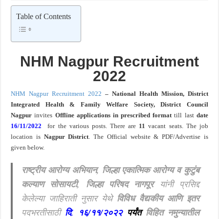
खुशखबर ! रेल्वे मध्ये ४०९८ जुनिअर इंजिनिअर पदांची मोठी भरती ; अर्ज प्रक्रिया सुरु ! Rai
Table of Contents
NHM Nagpur Recruitment
2022
NHM Nagpur Recruitment 2022
–
National Health Mission, District
Integrated Health & Family Welfare Society, District Council
Nagpur
invites
Offline applications in prescribed format
till last
date
16/11/2022
for the various posts. There are
11
vacant seats.
The job
location is
Nagpur
District
. The Official website & PDF/Advertise is
given below.
राष्ट्रीय आरोग्य अभियान, जिल्हा एकात्मिक आरोग्य व कुटुंब
कल्याण सोसायटी, जिल्हा परिषद नागपूर
यांनी प्रसिद्द
केलेल्या जाहिराती नुसार येथे
विविध वैद्यकीय आणि इतर
पदभरतीसाठी
दि
.
१६/११/२०२२
पर्यंत
विहित नमुन्यातील