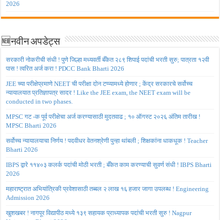
2026
🆕नवीन अपडेट्स
सरकारी नोकरीची संधी ! पुणे जिल्हा मध्यवर्ती बँकेत २८९ शिपाई पदांची भरती सुरु; पात्रता १२वी
पास ! त्वरित अर्ज करा ! PDCC Bank Bharti 2026
JEE च्या परीक्षेप्रमाणे NEET ची परीक्षा दोन टप्प्यामध्ये होणार ; केंद्र सरकारचे सर्वोच्च
न्यायालयात प्रतिज्ञापत्र सादर ! Like the JEE exam, the NEET exam will be
conducted in two phases.
MPSC गट -क पूर्व परीक्षेचा अर्ज करण्यासाठी मुदतवाढ ; १० ऑगस्ट २०२६ अंतिम तारीख !
MPSC Bharti 2026
सर्वोच्च न्यायालयाचा निर्णय ! पदवीधर वेतनश्रेणी पुन्हा थांबली ; शिक्षकांना धाकधूक ! Teacher
Bharti 2026
IBPS द्वारे ११४०३ कलर्क पदांची मोठी भरती ; बँकेत काम करण्याची सुवर्ण संधी ! IBPS Bharti
2026
महाराष्ट्रात अभियांत्रिकी प्रवेशासाठी तब्बल २ लाख १६ हजार जागा उपलब्ध ! Engineering
Admission 2026
खुशखबर ! नागपूर विद्यापीठ मध्ये १३९ सहायक प्राध्यापक पदांची भरती सुरु ! Nagpur