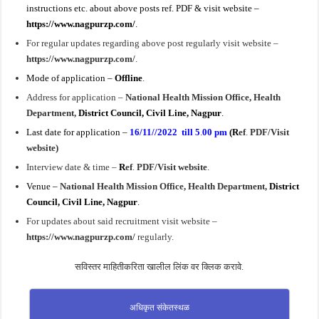
instructions etc. about above posts ref. PDF & visit website –
https://www.nagpurzp.com/
.
For regular updates regarding above post regularly visit website –
https://www.nagpurzp.com/
.
Mode of application –
Offline
.
Address for application –
National Health Mission Office, Health
Department,
District Council, Civil Line, Nagpur
.
Last date for application –
16/11//2022 till 5
.
00 pm
(
R
ef
.
PDF/Visit
website)
Interview date & time –
R
ef
.
PDF/Visit website
.
Venue –
National Health Mission Office, Health Department,
District
Council, Civil Line, Nagpur
.
For updates about said recruitment visit website –
https://www.nagpurzp.com/
regularly.
सविस्तर माहितीकरिता खालील लिंक वर क्लिक करावे.
अधिकृत संकेतस्थळ