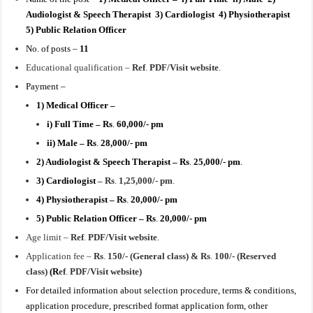
Audiologist & Speech Therapist 3) Cardiologist 4) Physiotherapist
5) Public Relation Officer
No. of posts –
11
Educational qualification –
Ref
.
PDF/Visit website
.
Payment –
1) Medical Officer –
i) Full Time – Rs
.
60,000/- pm
ii) Male – Rs
.
28,000/- pm
2) Audiologist & Speech Therapist –
Rs
.
25,000/- pm
.
3) Cardiologist
– Rs
.
1,25,000/- pm
.
4) Physiotherapist –
Rs
.
20,000/- pm
5) Public Relation Officer –
Rs
.
20,000/- pm
Age limit –
Ref
.
PDF/Visit website
.
Application fee –
Rs
.
150/- (General class) & Rs
.
100/- (Reserved
class)
(
R
ef
.
PDF/Visit website)
For detailed information about selection procedure, terms & conditions,
application procedure, prescribed format application form, other