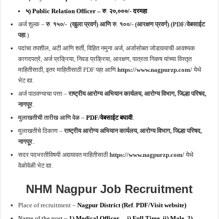
५) Public Relation Officer –
रु
.
२०,०००/- दरमहा
अर्ज शुल्क –
रु
.
१५०/- (खुला प्रवर्ग) आणि रु
.
१००/- (आरक्षण प्रवर्ग) (PDF/वेबसाईट
पहा
.)
पदांचा तपशील, अटी आणि शर्ती, विहित नमुना अर्ज, अर्जासोबत जोडावयाची आवश्यक
कागदपत्रे, अर्ज प्रक्रिया, निवड प्रक्रिया, आरक्षण, पात्रता निकष यांच्या विस्तृत
माहितीसाठी, इतर माहितीसाठी PDF पहा आणि
https://www.nagpurzp.com/
येथे
भेट द्या.
अर्ज पाठवण्याचा पत्ता –
राष्ट्रीय आरोग्य अभियान कार्यलय, आरोग्य विभाग, जिल्हा परिषद,
नागपूर
.
मुलाखतीची तारीख आणि वेळ –
PDF/वेबसाईट बघावी
.
मुलाखतीचे ठिकाण –
राष्ट्रीय आरोग्य अभियान कार्यलय, आरोग्य विभाग, जिल्हा परिषद,
नागपूर
..
सदर पदभरतीविषयी अद्ययावत माहितीसाठी
https://www.nagpurzp.com/
येथे
वेळोवेळी भेट द्या.
NHM Nagpur Job Recruitment
Place of recruitment –
Nagpur District (Ref
.
PDF/Visit website)
Name of the post –
1) Medical Officer – i) Full Time ii) Male 2)