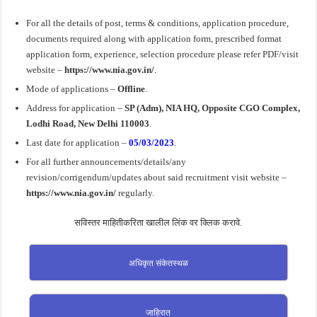
For all the details of post, terms & conditions, application procedure,
documents required along with application form, prescribed format
application form, experience, selection procedure please refer PDF/visit
website –
https://www.nia.gov.in/
.
Mode of applications –
Offline
.
Address for application –
SP (Adm), NIA HQ, Opposite CGO Complex,
Lodhi Road, New Delhi 110003
.
Last date for application –
05/03/2023
.
For all further announcements/details/any
revision/corrigendum/updates about said recruitment visit website –
https://www.nia.gov.in/
regularly.
सविस्तर माहितीकरिता खालील लिंक वर क्लिक करावे.
अधिकृत संकेतस्थळ
जाहिरात