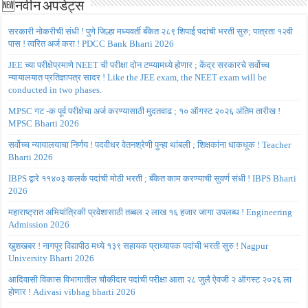
🆕नवीन अपडेट्स
सरकारी नोकरीची संधी ! पुणे जिल्हा मध्यवर्ती बँकेत २८९ शिपाई पदांची भरती सुरु; पात्रता १२वी
पास ! त्वरित अर्ज करा ! PDCC Bank Bharti 2026
JEE च्या परीक्षेप्रमाणे NEET ची परीक्षा दोन टप्प्यामध्ये होणार ; केंद्र सरकारचे सर्वोच्च
न्यायालयात प्रतिज्ञापत्र सादर ! Like the JEE exam, the NEET exam will be
conducted in two phases.
MPSC गट -क पूर्व परीक्षेचा अर्ज करण्यासाठी मुदतवाढ ; १० ऑगस्ट २०२६ अंतिम तारीख !
MPSC Bharti 2026
सर्वोच्च न्यायालयाचा निर्णय ! पदवीधर वेतनश्रेणी पुन्हा थांबली ; शिक्षकांना धाकधूक ! Teacher
Bharti 2026
IBPS द्वारे ११४०३ कलर्क पदांची मोठी भरती ; बँकेत काम करण्याची सुवर्ण संधी ! IBPS Bharti
2026
महाराष्ट्रात अभियांत्रिकी प्रवेशासाठी तब्बल २ लाख १६ हजार जागा उपलब्ध ! Engineering
Admission 2026
खुशखबर ! नागपूर विद्यापीठ मध्ये १३९ सहायक प्राध्यापक पदांची भरती सुरु ! Nagpur
University Bharti 2026
आदिवासी विकास विभागातील चौकीदार पदांची परीक्षा आता २८ जुलै ऐवजी २ ऑगस्ट २०२६ ला
होणार ! Adivasi vibhag bharti 2026