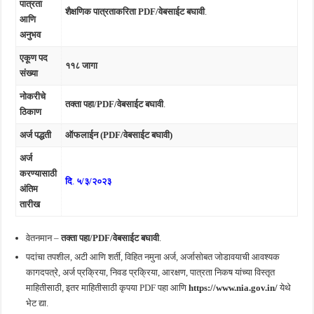
पात्रता
शैक्षणिक पात्रताकरिता PDF/वेबसाईट बघावी
.
आणि
अनुभव
एकूण पद
११८ जागा
संख्या
नोकरीचे
तक्ता पहा/PDF/वेबसाईट बघावी
.
ठिकाण
अर्ज पद्धती
ऑफलाईन (PDF/वेबसाईट बघावी)
अर्ज
करण्यासाठी
दि
.
५/३/२०२३
अंतिम
तारीख
वेतनमान –
तक्ता पहा/PDF/वेबसाईट बघावी
.
पदांचा तपशील, अटी आणि शर्ती, विहित नमुना अर्ज, अर्जासोबत जोडावयाची आवश्यक
कागदपत्रे, अर्ज प्रक्रिया, निवड प्रक्रिया, आरक्षण, पात्रता निकष यांच्या विस्तृत
माहितीसाठी, इतर माहितीसाठी कृपया PDF पहा आणि
https://www.nia.gov.in/
येथे
भेट द्या.