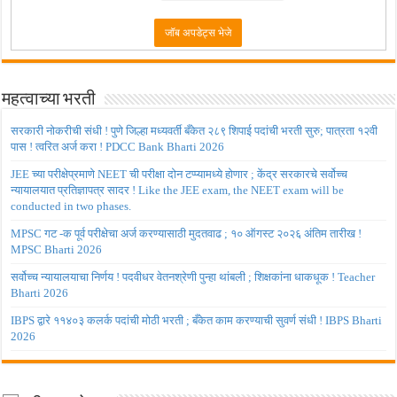
महत्वाच्या भरती
सरकारी नोकरीची संधी ! पुणे जिल्हा मध्यवर्ती बँकेत २८९ शिपाई पदांची भरती सुरु; पात्रता १२वी
पास ! त्वरित अर्ज करा ! PDCC Bank Bharti 2026
JEE च्या परीक्षेप्रमाणे NEET ची परीक्षा दोन टप्प्यामध्ये होणार ; केंद्र सरकारचे सर्वोच्च
न्यायालयात प्रतिज्ञापत्र सादर ! Like the JEE exam, the NEET exam will be
conducted in two phases.
MPSC गट -क पूर्व परीक्षेचा अर्ज करण्यासाठी मुदतवाढ ; १० ऑगस्ट २०२६ अंतिम तारीख !
MPSC Bharti 2026
सर्वोच्च न्यायालयाचा निर्णय ! पदवीधर वेतनश्रेणी पुन्हा थांबली ; शिक्षकांना धाकधूक ! Teacher
Bharti 2026
IBPS द्वारे ११४०३ कलर्क पदांची मोठी भरती ; बँकेत काम करण्याची सुवर्ण संधी ! IBPS Bharti
2026