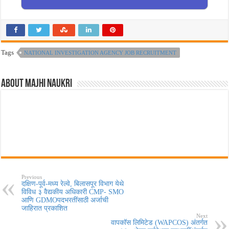
Tags
NATIONAL INVESTIGATION AGENCY JOB RECRUITMENT
About Majhi Naukri
Previous
दक्षिण-पूर्व-मध्य रेल्वे, बिलासपूर विभाग येथे
विविध ३ वैद्यकीय अधिकारी CMP- SMO
आणि GDMOपदभरतींसाठी अर्जाची
जाहिरात प्रकाशित
Next
वापकॉस लिमिटेड (WAPCOS) अंतर्गत