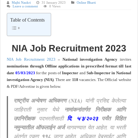
Majhi Naukri
31 January 2023
Online Bharti
Leave a comment
0 Views
खुशखबर ! रेल्वे मध्ये ४०९८ जुनिअर इंजिनिअर पदांची मोठी भरती ; अर्ज प्रक्रिया सुरु ! Rai
Table of Contents
NIA Job Recruitment 2023
NIA Job Recruitment 2023
– National investigation Agency
invites
nominations through
Offline applications in prescribed format till last
date
05/03/2023
for the posts of
Inspector
and
Sub-Inspector
in
National
investigation Agency (NIA)
. There are
118
vacancies. The Official website
& PDF/Advertise is given below.
राष्ट्रीय अन्वेषण अभिकरण (NIA)
यांनी प्रसिद्द केलेल्या
जाहिराती नुसार येथे
नामांकनांतर्गत निरीक्षक आणि
उपनिरीक्षक
पदभरतीसाठी
दि
.
५/३/२०२३
पर्यंत विहित
नमुन्यातील ऑफलाईन अर्ज
मागवण्यात येत आहेत.
या भरती
अंतर्गत एकूण
११८
जागा आहेत. अधिकृत वेबसाईट आणि