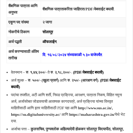
शैक्षणिक पात्रता आणि
शैक्षणिक पात्रताकरिता जाहिरात/PDF/वेबसाईट बघावी
.
अनुभव
एकूण पद संख्या
२ जागा
नोकरीचे ठिकाण
सोलापूर
अर्ज पद्धती
ऑफलाईन
.
अर्ज करण्यासाठी अंतिम
दि
.
१६/०८/२०२४ संध्याकाळी ५
.
३० वाजेपर्यंत
.
तारीख
वेतनमान –
रु
.
१,४४,२००/-
ते
रु
.
२,१८,२००/-
.
(PDF/वेबसाईट बघावी)
अर्ज शुल्क –
रु
.
५००/- (खुला प्रवर्ग)
आणि
रु
.
२५०/- (आरक्षण वर्ग)
.
(PDF/वेबसाईट
बघावी)
पदांचा तपशील, अटी आणि शर्ती, निवड प्रक्रिया, आरक्षण, पात्रता निकष, विहित नमुना
अर्ज, अर्जासोबत जोडावयाची आवश्यक कागदपत्रे, अर्ज प्रक्रिया यांच्या विस्तृत
माहितीसाठी आणि इतर माहितीसाठी PDF पहा आणि
http://www.sus.ac.in/,
https://su.digitaluniversity.ac/
आणि
https://maharashtra.gov.in/
येथे भेट
दया.
अर्जाचा पत्ता –
कुलसचिव,
पुण्यश्लोक अहिल्यादेवी होळकर सोलापूर विदयापीठ, सोलापूर
,