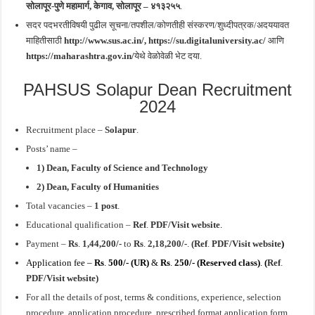
सोलापूर-पुणे महामार्ग, केगाव, सोलापूर – ४१३२५५
.
सदर पदभरतीविषयी पुढील सूचना/तपशील/कोणतीही संस्करण/शुध्दीपत्रक/अदययावत
माहितीसाठी
http://www.sus.ac.in/, https://su.digitaluniversity.ac/
आणि
https://maharashtra.gov.in/
येथे वेळोवेळी भेट दया.
PAHSUS Solapur Dean Recruitment
2024
Recruitment place –
Solapur
.
Posts’ name –
1) Dean, Faculty of Science and Technology
2) Dean, Faculty of Humanities
Total vacancies –
1 post
.
Educational qualification –
Ref
.
PDF/Visit website
.
Payment –
Rs
.
1,44,200/-
to
Rs
.
2,18,200/-
.
(Ref
.
PDF/Visit website
)
Application fee –
Rs
.
500/- (UR)
&
Rs
.
250/- (Reserved class)
.
(
Ref
.
PDF/Visit website)
For all the details of post, terms & conditions, experience, selection
procedure, application procedure, prescribed format application form,