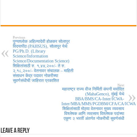
Previous
पुण्यश्लोक अहिल्यादेवी होळकर सोलापूर
विदयापीठ (PAHSUS), सोलापूर येथे
PG/Ph.D. (Library
Science/Information
Science/Documentation Science)
शिक्षितांसाठी रु. १,४४,२००/- ते रु.
२,१८,२००/- वेतनावर संचालक – माहिती
संसाधन केंद्र पदावर नोकरीच्या
सुवर्णसंधीची जाहिरात प्रकाशित
Next
महाराष्ट्र राज्य वीज निर्मिती कंपनी मर्यादित
(MahaGenco), मुंबई येथे
BBA/BMS/CA-Inter/ICWA-
Inter/MBA/MMS/PGDBM/CFA/CA/ICWA
शिक्षितांसाठी मोठ्या वेतनावर मुख्य व्यवसाय
विश्लेषक आणि व्यवसाय विश्लेषक पदांच्या
एकूण २ भरतीं अंतर्गत नोकरीची सुवर्णसंधी
Leave a Reply