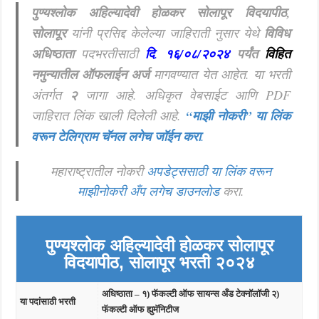
पुण्यश्लोक अहिल्यादेवी होळकर सोलापूर विदयापीठ,
सोलापूर
यांनी प्रसिद्द केलेल्या जाहिराती नुसार येथे
विविध
अधिष्ठाता
पदभरतीसाठी
दि
.
१६/०८
/२०२४
पर्यंत
विहित
नमुन्यातील ऑफलाईन अर्ज
मागवण्यात येत आहेत.
या भरती
अंतर्गत
२
जागा आहे. अधिकृत वेबसाईट आणि PDF
जाहिरात लिंक खाली दिलेली आहे.
“माझी नोकरी”
या लिंक
वरून टेलिग्राम चॅनल लगेच जॉईन करा
.
महाराष्ट्रातील नोकरी
अपडेट्ससाठी या लिंक वरून
माझीनोकरी अँप लगेच डाउनलोड
करा.
पुण्यश्लोक अहिल्यादेवी होळकर सोलापूर
विदयापीठ, सोलापूर भरती २०२४
अधिष्ठाता – १) फॅकल्टी ऑफ सायन्स अँड टेक्नॉलॉजी २)
या पदांसाठी भरती
फॅकल्टी ऑफ ह्युमॅनिटीज