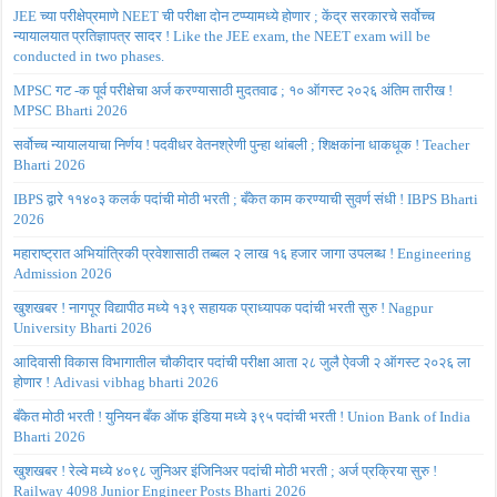
JEE च्या परीक्षेप्रमाणे NEET ची परीक्षा दोन टप्प्यामध्ये होणार ; केंद्र सरकारचे सर्वोच्च
न्यायालयात प्रतिज्ञापत्र सादर ! Like the JEE exam, the NEET exam will be
conducted in two phases.
MPSC गट -क पूर्व परीक्षेचा अर्ज करण्यासाठी मुदतवाढ ; १० ऑगस्ट २०२६ अंतिम तारीख !
MPSC Bharti 2026
सर्वोच्च न्यायालयाचा निर्णय ! पदवीधर वेतनश्रेणी पुन्हा थांबली ; शिक्षकांना धाकधूक ! Teacher
Bharti 2026
IBPS द्वारे ११४०३ कलर्क पदांची मोठी भरती ; बँकेत काम करण्याची सुवर्ण संधी ! IBPS Bharti
2026
महाराष्ट्रात अभियांत्रिकी प्रवेशासाठी तब्बल २ लाख १६ हजार जागा उपलब्ध ! Engineering
Admission 2026
खुशखबर ! नागपूर विद्यापीठ मध्ये १३९ सहायक प्राध्यापक पदांची भरती सुरु ! Nagpur
University Bharti 2026
आदिवासी विकास विभागातील चौकीदार पदांची परीक्षा आता २८ जुलै ऐवजी २ ऑगस्ट २०२६ ला
होणार ! Adivasi vibhag bharti 2026
बँकेत मोठी भरती ! युनियन बँक ऑफ इंडिया मध्ये ३९५ पदांची भरती ! Union Bank of India
Bharti 2026
खुशखबर ! रेल्वे मध्ये ४०९८ जुनिअर इंजिनिअर पदांची मोठी भरती ; अर्ज प्रक्रिया सुरु !
Railway 4098 Junior Engineer Posts Bharti 2026