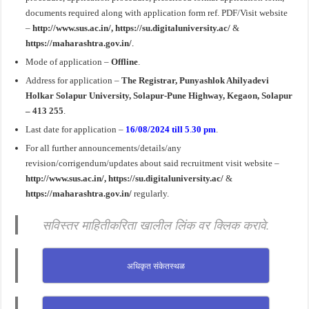
documents required along with application form ref. PDF/Visit website
–
http://www.sus.ac.in/,
https://su.digitaluniversity.ac/
&
https://maharashtra.gov.in/
.
Mode of application –
Offline
.
Address for application –
The Registrar, Punyashlok Ahilyadevi
Holkar Solapur University, Solapur-Pune Highway, Kegaon, Solapur
– 413 255
.
Last date for application –
16/08/2024 till 5
.
30 pm
.
For all further announcements/details/any
revision/corrigendum/updates about said recruitment visit website –
http://www.sus.ac.in/, https://su.digitaluniversity.ac/
&
https://maharashtra.gov.in/
regularly.
सविस्तर माहितीकरिता खालील लिंक वर क्लिक करावे.
अधिकृत संकेतस्थळ