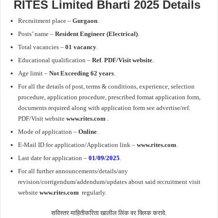
RITES Limited Bharti 2025 Details
Recruitment place –
Gurgaon
.
Posts’ name –
Resident Engineer (Electrical)
.
Total vacancies –
01 vacancy
.
Educational qualification –
Ref
.
PDF/Visit website
.
Age limit –
Not Exceeding 62
years
.
For all the details of post, terms & conditions, experience, selection
procedure, application procedure, prescribed format application form,
documents required along with application form see advertise/ref.
PDF/Visit website
www.rites.com
.
Mode of application –
Online
.
E-Mail ID
for application
/Application link –
www.rites.com
.
Last date for application –
01/09/2025
.
For all further announcements/details/any
revision/corrigendum/addendum/updates about said recruitment visit
website
www.rites.com
regularly.
सविस्तर माहितीकरिता खालील लिंक वर क्लिक करावे.