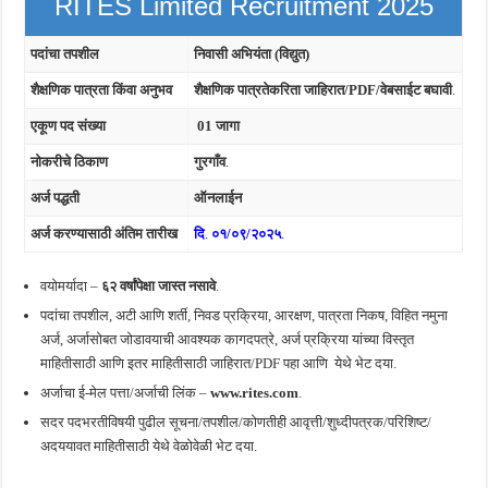
RITES Limited Recruitment 2025
पदांचा तपशील
निवासी अभियंता (विद्युत)
शैक्षणिक पात्रता किंवा अनुभव
शैक्षणिक पात्रतेकरिता जाहिरात/PDF/वेबसाईट बघावी
.
एकूण पद संख्या
01 जागा
नोकरीचे ठिकाण
गुरगाँव
.
अर्ज पद्धती
ऑनलाईन
अर्ज करण्यासाठी अंतिम तारीख
दि
.
०१/०९/२०२५
.
वयोमर्यादा –
६२ वर्षांपेक्षा जास्त नसावे
.
पदांचा तपशील, अटी आणि शर्ती, निवड प्रक्रिया, आरक्षण, पात्रता निकष, विहित नमुना
अर्ज, अर्जासोबत जोडावयाची आवश्यक कागदपत्रे, अर्ज प्रक्रिया यांच्या विस्तृत
माहितीसाठी आणि इतर माहितीसाठी जाहिरात/PDF पहा आणि
येथे भेट दया.
अर्जाचा ई-मेल पत्ता/अर्जाची लिंक –
www.rites.com
.
सदर पदभरतीविषयी पुढील सूचना/तपशील/कोणतीही आवृत्ती/शुध्दीपत्रक/परिशिष्ट/
अदययावत माहितीसाठी येथे वेळोवेळी भेट दया.