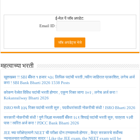
ई-मेल पें जॉब अपडेट:
Email ID :
महत्वाच्या भरती
खुशखबर !! SBI बँकेत १ हजार ५३८ लिपिक पदांची भरती ,नवीन जाहिरात प्रकाशित; लगेच अर्ज
करा ! SBI Bank Bharti 2026 1538 Posts
कोकण रेल्वेत विविध पदांची भरती होणार , एकूण रिक्त जागा २०२ ; लगेच अर्ज करा !
Kokanrailway Bharti 2026
ISRO मध्ये ३३६ रिक्त पदांची भरती सुरु ; पदवीधरांसाठी नोकरीची संधी ! ISRO Bharti 2026
सरकारी नोकरीची संधी ! पुणे जिल्हा मध्यवर्ती बँकेत २८९ शिपाई पदांची भरती सुरु; पात्रता १२वी
पास ! त्वरित अर्ज करा ! PDCC Bank Bharti 2026
JEE च्या परीक्षेप्रमाणे NEET ची परीक्षा दोन टप्प्यामध्ये होणार ; केंद्र सरकारचे सर्वोच्च
न्यायालयात प्रतिज्ञापत्र सादर ! Like the JEE exam, the NEET exam will be