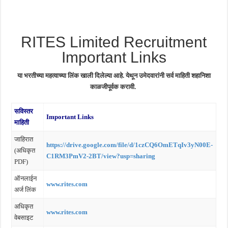
RITES Limited Recruitment
Important Links
या भरतीच्या महत्वाच्या लिंक खाली दिलेल्या आहे. येथून उमेदवारांनी सर्व माहिती शहानिशा
काळजीपूर्वक करावी.
सविस्तर
Important Links
माहिती
जाहिरात
https://drive.google.com/file/d/1czCQ6OmETqIv3yN00E-
(अधिकृत
C1RM3PmV2-2BT/view?usp=sharing
PDF)
ऑनलाईन
www.rites.com
अर्ज लिंक
अधिकृत
www.rites.com
वेबसाइट