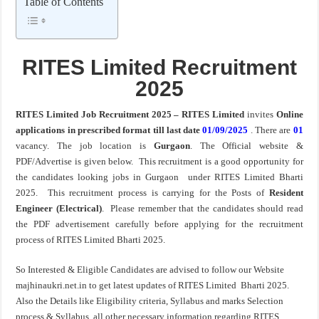
Table of Contents
खुशखबर ! नागपूर विद्यापीठ मध्ये १३९ सहायक प्राध्यापक पदांची भरती सुरु ! Nagpur Universi
RITES Limited Recruitment
2025
RITES Limited Job Recruitment 2025 – RITES Limited
invites
Online
applications in prescribed format till last date
01/09/2025
. There are
01
vacancy. The job location is
Gurgaon
. The Official website &
PDF/Advertise is given below. This recruitment is a good opportunity for
the candidates looking jobs in Gurgaon under RITES Limited Bharti
2025. This recruitment process is carrying for the Posts of
Resident
Engineer (Electrical)
. Please remember that the candidates should read
the PDF advertisement carefully before applying for the recruitment
process of RITES Limited Bharti 2025.
So Interested & Eligible Candidates are advised to follow our Website
majhinaukri.net.in to get latest updates of RITES Limited Bharti 2025.
Also the Details like Eligibility criteria, Syllabus and marks Selection
process & Syllabus, all other necessary information regarding RITES