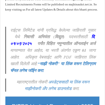
Limited Recruitments Forms will be published on majhinaukri.net.in. So
keep visiting us For all latest Updates & Details about this bharti process.
राईट्स लिमिटेड यांनी प्रसिद्ध केलेल्या जाहिराती नुसार
येथे
निवासी अभियंता (विद्युत)
पदभरतीसाठी
दि
.
०१/०९/२०२५
पर्यंत विहित नमुन्यातील ऑनलाईन अर्ज
मागवण्यात येत आहेत
.
या भरती अंतर्गत एकूण
01
जागा
आहेत. अधिकृत वेबसाईट आणि PDF जाहिरात लिंक
खाली दिलेली आहे.
“माझी नोकरी”
या लिंक वरून टेलिग्राम
चॅनल लगेच जॉईन करा
.
महाराष्ट्रातील नोकरी
अपडेट्ससाठी या लिंक वरून
माझीनोकरी अँप लगेच डाउनलोड
करा.