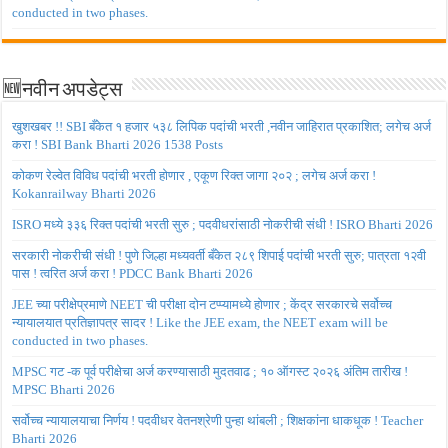
conducted in two phases.
🆕नवीन अपडेट्स
खुशखबर !! SBI बँकेत १ हजार ५३८ लिपिक पदांची भरती ,नवीन जाहिरात प्रकाशित; लगेच अर्ज
करा ! SBI Bank Bharti 2026 1538 Posts
कोकण रेल्वेत विविध पदांची भरती होणार , एकूण रिक्त जागा २०२ ; लगेच अर्ज करा !
Kokanrailway Bharti 2026
ISRO मध्ये ३३६ रिक्त पदांची भरती सुरु ; पदवीधरांसाठी नोकरीची संधी ! ISRO Bharti 2026
सरकारी नोकरीची संधी ! पुणे जिल्हा मध्यवर्ती बँकेत २८९ शिपाई पदांची भरती सुरु; पात्रता १२वी
पास ! त्वरित अर्ज करा ! PDCC Bank Bharti 2026
JEE च्या परीक्षेप्रमाणे NEET ची परीक्षा दोन टप्प्यामध्ये होणार ; केंद्र सरकारचे सर्वोच्च
न्यायालयात प्रतिज्ञापत्र सादर ! Like the JEE exam, the NEET exam will be
conducted in two phases.
MPSC गट -क पूर्व परीक्षेचा अर्ज करण्यासाठी मुदतवाढ ; १० ऑगस्ट २०२६ अंतिम तारीख !
MPSC Bharti 2026
सर्वोच्च न्यायालयाचा निर्णय ! पदवीधर वेतनश्रेणी पुन्हा थांबली ; शिक्षकांना धाकधूक ! Teacher
Bharti 2026