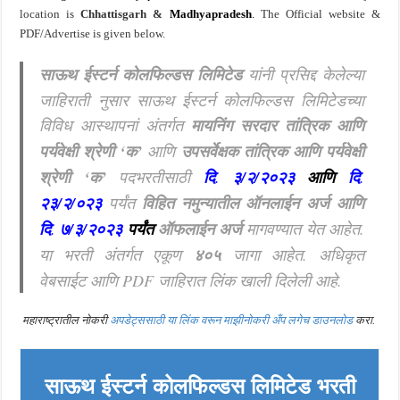
location is
Chhattisgarh &
Madhyapradesh
.
The Official website &
PDF/Advertise is given below.
साऊथ ईस्टर्न कोलफिल्डस लिमिटेड
यांनी प्रसिद्द केलेल्या
जाहिराती नुसार साऊथ ईस्टर्न कोलफिल्डस लिमिटेडच्या
विविध आस्थापनां अंतर्गत
मायनिंग सरदार तांत्रिक आणि
पर्यवेक्षी श्रेणी ‘क’
आणि
उपसर्वेक्षक तांत्रिक आणि पर्यवेक्षी
श्रेणी ‘क’
पदभरतीसाठी
दि
.
३/२/२०२३
आणि
दि
.
२३/२/०२३
पर्यंत
विहित नमुन्यातील ऑनलाईन अर्ज आणि
दि
.
७/३
/
२०२३
पर्यंत
ऑफलाईन अर्ज
मागवण्यात येत आहेत.
या भरती अंतर्गत एकूण
४०५
जागा आहेत. अधिकृत
वेबसाईट आणि PDF जाहिरात लिंक खाली दिलेली आहे.
महाराष्ट्रातील नोकरी
अपडेट्ससाठी या लिंक वरून माझीनोकरी अँप लगेच डाउनलोड
करा.
साऊथ ईस्टर्न कोलफिल्डस लिमिटेड भरती