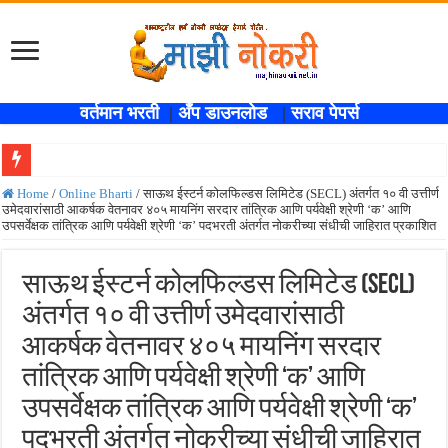
वर्तमान भरती
|
अँप डाउनलोड
|
सराव पेपर्स
खुशखबर !! SBI बँकेत १ हजार ५३८ लिपिक पदांची भरती ,नवीन जाहिरात प्रकाशित; लगेच अर्ज
Home
/
Online Bharti
/
साऊथ ईस्टर्न कोलफिल्डस लिमिटेड (SECL) अंतर्गत १० वी उत्तीर्ण
उमेदवारांसाठी आकर्षक वेतनावर ४०५ मायनिंग सरदार तांत्रिक आणि पर्यवेक्षी श्रेणी ‘क’ आणि
कोकण रेल्वेत विविध पदांची भरती होणार , एकूण रिक्त जागा २०२ ; लगेच अर्ज करा ! Kokanrail
उपसर्वेक्षक तांत्रिक आणि पर्यवेक्षी श्रेणी ‘क’ पदभरती अंतर्गत नोकरीच्या संधीची जाहिरात प्रकाशित
ISRO मध्ये ३३६ रिक्त पदांची भरती सुरु ; पदवीधरांसाठी नोकरीची संधी ! ISRO Bharti 2026
साऊथ ईस्टर्न कोलफिल्डस लिमिटेड (SECL)
सरकारी नोकरीची संधी ! पुणे जिल्हा मध्यवर्ती बँकेत २८९ शिपाई पदांची भरती सुरु; पात्रता १२वी
अंतर्गत १० वी उत्तीर्ण उमेदवारांसाठी
JEE च्या परीक्षेप्रमाणे NEET ची परीक्षा दोन टप्प्यामध्ये होणार ; केंद्र सरकारचे सर्वोच्च न
आकर्षक वेतनावर ४०५ मायनिंग सरदार
MPSC गट -क पूर्व परीक्षेचा अर्ज करण्यासाठी मुदतवाढ ; १० ऑगस्ट २०२६ अंतिम तारीख ! MPS
तांत्रिक आणि पर्यवेक्षी श्रेणी ‘क’ आणि
सर्वोच्च न्यायालयाचा निर्णय ! पदवीधर वेतनश्रेणी पुन्हा थांबली ; शिक्षकांना धाकधूक ! Teacher Bh
उपसर्वेक्षक तांत्रिक आणि पर्यवेक्षी श्रेणी ‘क’
IBPS द्वारे ११४०३ कलर्क पदांची मोठी भरती ; बँकेत काम करण्याची सुवर्ण संधी ! IBPS Bharti 2
पदभरती अंतर्गत नोकरीच्या संधीची जाहिरात
महाराष्ट्रात अभियांत्रिकी प्रवेशासाठी तब्बल २ लाख १६ हजार जागा उपलब्ध ! Engineering A