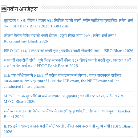
🆕नवीन अपडेट्स
खुशखबर !! SBI बँकेत १ हजार ५३८ लिपिक पदांची भरती ,नवीन जाहिरात प्रकाशित; लगेच अर्ज
करा ! SBI Bank Bharti 2026 1538 Posts
कोकण रेल्वेत विविध पदांची भरती होणार , एकूण रिक्त जागा २०२ ; लगेच अर्ज करा !
Kokanrailway Bharti 2026
ISRO मध्ये ३३६ रिक्त पदांची भरती सुरु ; पदवीधरांसाठी नोकरीची संधी ! ISRO Bharti 2026
सरकारी नोकरीची संधी ! पुणे जिल्हा मध्यवर्ती बँकेत २८९ शिपाई पदांची भरती सुरु; पात्रता १२वी
पास ! त्वरित अर्ज करा ! PDCC Bank Bharti 2026
JEE च्या परीक्षेप्रमाणे NEET ची परीक्षा दोन टप्प्यामध्ये होणार ; केंद्र सरकारचे सर्वोच्च
न्यायालयात प्रतिज्ञापत्र सादर ! Like the JEE exam, the NEET exam will be
conducted in two phases.
MPSC गट -क पूर्व परीक्षेचा अर्ज करण्यासाठी मुदतवाढ ; १० ऑगस्ट २०२६ अंतिम तारीख !
MPSC Bharti 2026
सर्वोच्च न्यायालयाचा निर्णय ! पदवीधर वेतनश्रेणी पुन्हा थांबली ; शिक्षकांना धाकधूक ! Teacher
Bharti 2026
IBPS द्वारे ११४०३ कलर्क पदांची मोठी भरती ; बँकेत काम करण्याची सुवर्ण संधी ! IBPS Bharti
2026