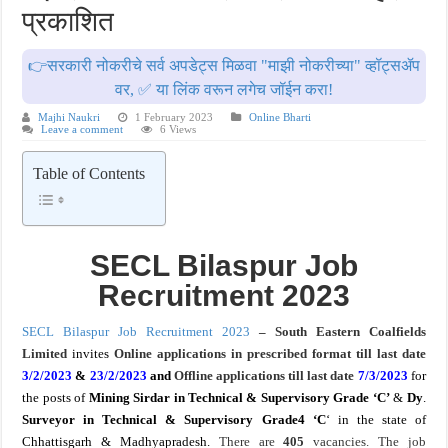
प्रकाशित
खुशखबर ! नागपूर विद्यापीठ मध्ये १३९ सहायक प्राध्यापक पदांची भरती सुरु ! Nagpur Universi
👉सरकारी नोकरीचे सर्व अपडेट्स मिळवा "माझी नोकरीच्या" व्हॉट्सॲप
वर, ✅ या लिंक वरून लगेच जॉईन करा!
Majhi Naukri
1 February 2023
Online Bharti
Leave a comment
6 Views
Table of Contents
SECL Bilaspur Job
Recruitment 2023
SECL Bilaspur Job Recruitment 2023
– South Eastern Coalfields
Limited
invites
Online
applications in prescribed format till last date
3/2/2023
&
23/2/2023
and
Offline applications till last date
7/3
/2
023
for
the posts of
Mining Sirdar in Technical & Supervisory Grade ‘C’
&
Dy
.
Surveyor
in Technical & Supervisory Grade4 ‘C
‘ in the state of
Chhattisgarh & Madhyapradesh.
There are
405
vacancies. The job