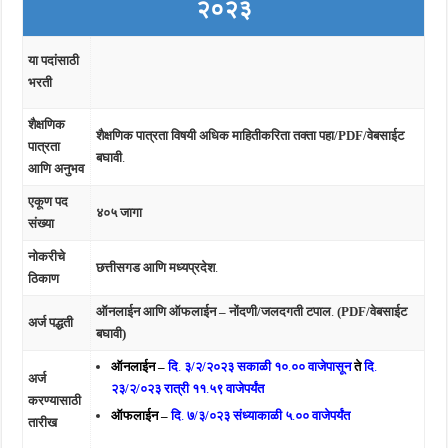
२०२३
या पदांसाठी
भरती
शैक्षणिक
शैक्षणिक पात्रता विषयी अधिक माहितीकरिता तक्ता पहा/PDF/वेबसाईट
पात्रता
बघावी
.
आणि अनुभव
एकूण पद
४०५ जागा
संख्या
नोकरीचे
छत्तीसगड आणि मध्यप्रदेश
.
ठिकाण
ऑनलाईन आणि ऑफलाईन – नोंदणी/जलदगती टपाल
.
(PDF/वेबसाईट
अर्ज पद्धती
बघावी)
ऑनलाईन –
दि
.
३/२/२०२३ सकाळी १०
.
०० वाजेपासून
ते
दि
.
अर्ज
२३/२/०२३ रात्री ११
.
५९ वाजेपर्यंत
करण्यासाठी
ऑफलाईन –
दि
.
७/३/०२३ संध्याकाळी ५
.
०० वाजेपर्यंत
तारीख