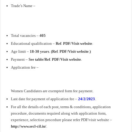
Trade’s Name –
Total vacancies –
405
Educational qualification –
Ref
.
PDF/Visit website
.
Age limit –
18-30 years
.
(Ref
.
PDF/Visit website
.
)
Payment –
See table/Ref
.
PDF/Visit website
.
Application fee –
Women Candidates are exempted form fee payment.
Last date for payment of application fee –
24/2/2023
.
For all the details of each post, terms & conditions, application
procedure, documents required along with application form,
experience, selection procedure please refer PDF/visit website –
http://www.secl-cil.in/
.