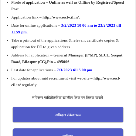
Mode of
application
–
Online as well as Offline by Registred/Speed
Post
Application link –
http://www.secl-cil.in/
.
Date for online applications –
3/2/2023 10
.
00 am to 23/2/2023 till
11
.
59
pm
.
Take a printout of the applications & relevant certificate copies &
application fee DD to given address.
Address for application –
General Manager (P/MP), SECL, Seepat
Road, Bilaspur (CG),Pin – 495006
.
Last date for applications –
7/3/2023 till 5
.
00 pm
.
For updates about said recruitment visit website –
http://www.secl-
cil.in/
regularly.
सविस्तर माहितीकरिता खालील लिंक वर क्लिक करावे.
अधिकृत संकेतस्थळ