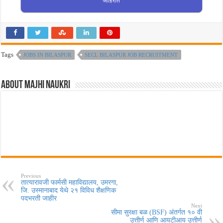
जाहिरात
Tags
JOBS IN BILASPUR
SECL BILASPUR JOB RECRUITMENT
About Majhi Naukri
Previous
तात्यारावजी फार्मसी महाविद्यालय, उमरगा,
जि. उस्मानाबाद येथे २१ विविध शैक्षणिक
पदभरती जाहीर
Next
सीमा सुरक्षा बळ (BSF) अंतर्गत १० वी
उत्तीर्ण आणि आयटीआय उत्तीर्ण