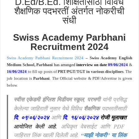
D.Ed/B.Ed. शिक्षितांसाठी विविध
शैक्षणिक पदभरतीं अंतर्गत नोकरीची
संधी
Swiss Academy Parbhani
Recruitment 2024
Swiss Academy Parbhani Recruitment 2024
– Swiss Academy English
Medium School, Parbhani
has arranged
interview on date
09/06/2024
&
16/06/2024
to fill up posts of
PRT/PGT/TGT in various disciplines
. The
job location is
Parbhani
. The Official
website
& PDF/Advertise is given
below.
स्वीस एकेडमी इंग्लिश मिडीयम स्कूल, परभणी
यांनी प्रसिद्ध
केलेल्या जाहिराती नुसार येथे विविध
शैक्षणिक
पदभरतीसाठी
दि
.
०९/०६/२०२४
आणि
दि
.
१६/०६/२०२४
रोजी
मुलाखत
आयोजित केली आहे
.
अधिकृत वेबसाईट आणि PDF
जाहिरात लिंक खाली दिलेली आहे.
“माझी नोकरी”
या लिंक