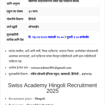
शैक्षणिक पात्रताकरिता तक्ता पहा/जाहिरात बघावी
.
आणि अनुभव
एकूण पद संख्या
३२ जागा
.
नोकरीचे ठिकाण
हिंगोली
.
अर्ज पद्धती
ऑनलाईन
.
मुलाखतीची
दि
.
१६/०२/२०२५
सकाळी १०
.
००
ते
दुपारी २
.
०० वाजेपर्यंत
.
तारीख
आणि वेळ
पदांचा तपशील, अटी आणि शर्ती, निवड प्रक्रिया, पात्रता निकष, अर्जासोबत जोडावयाची
आवश्यक कागदपत्रे, अर्ज प्रक्रिया यांच्या विस्तृत माहितीसाठी आणि इतर माहितीसाठी
जाहिरात पहा.
अर्जाचा ई-मेल पत्ता –
swissacademy001@gmail.com
.
मुलाखतीचे ठिकाण –
स्वीस एकेडमी इंग्लिश स्कूल, खतकळी, हिंगोली – ४३१५१३
.
Swiss Academy Hingoli Recruitment
2025
Recruitment place –
Hingoli
.
Posts’ name –
(See table/advertise) –