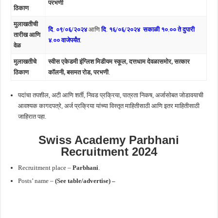
परभणी
ठिकाण
मुलाखतीची
दि
.
०९/०६/२०२४
आणि
दि
.
१६/०६/२०२४
सकाळी १०
.
०० ते दुपारी
तारीख आणि
४
.
०० वाजेपर्यंत
.
वेळ
मुलाखतीचे
स्वीस एकेडमी इंग्लिश मिडीयम स्कूल, दत्तधाम देवळासमोर, सत्कार
ठिकाण
कॉलनी, बसमत रोड, परभणी
.
पदांचा तपशील, अटी आणि शर्ती, निवड प्रक्रिया, पात्रता निकष, अर्जासोबत जोडावयाची
आवश्यक कागदपत्रे, अर्ज प्रक्रिया यांच्या विस्तृत माहितीसाठी आणि इतर माहितीसाठी
जाहिरात पहा.
Swiss Academy Parbhani
Recruitment 2024
Recruitment place –
Parbhani
.
Posts’ name –
(See table/advertise) –