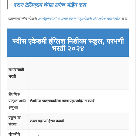
वरून टेलिग्राम चॅनल लगेच जॉईन करा
.
महाराष्ट्रातील नोकरी
अपडेट्ससाठी या लिंक वरून माझीनोकरी अँप लगेच डाउनलोड
करा.
स्वीस एकेडमी इंग्लिश मिडीयम स्कूल, परभणी
भरती २०२४
या पदांसाठी
भरती
शैक्षणिक
पात्रता आणि
शैक्षणिक पात्रताकरिता तक्ता पहा/जाहिरात बघावी
.
अनुभव
एकूण पद
तक्ता पहा/जाहिरात बघावी
.
संख्या
नोकरीचे