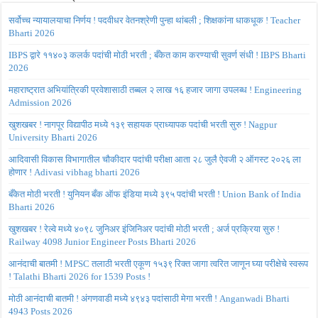
सर्वोच्च न्यायालयाचा निर्णय ! पदवीधर वेतनश्रेणी पुन्हा थांबली ; शिक्षकांना धाकधूक ! Teacher
Bharti 2026
IBPS द्वारे ११४०३ कलर्क पदांची मोठी भरती ; बँकेत काम करण्याची सुवर्ण संधी ! IBPS Bharti
2026
महाराष्ट्रात अभियांत्रिकी प्रवेशासाठी तब्बल २ लाख १६ हजार जागा उपलब्ध ! Engineering
Admission 2026
खुशखबर ! नागपूर विद्यापीठ मध्ये १३९ सहायक प्राध्यापक पदांची भरती सुरु ! Nagpur
University Bharti 2026
आदिवासी विकास विभागातील चौकीदार पदांची परीक्षा आता २८ जुलै ऐवजी २ ऑगस्ट २०२६ ला
होणार ! Adivasi vibhag bharti 2026
बँकेत मोठी भरती ! युनियन बँक ऑफ इंडिया मध्ये ३९५ पदांची भरती ! Union Bank of India
Bharti 2026
खुशखबर ! रेल्वे मध्ये ४०९८ जुनिअर इंजिनिअर पदांची मोठी भरती ; अर्ज प्रक्रिया सुरु !
Railway 4098 Junior Engineer Posts Bharti 2026
आनंदाची बातमी ! MPSC तलाठी भरती एकूण १५३९ रिक्त जागा त्वरित जाणून घ्या परीक्षेचे स्वरूप
! Talathi Bharti 2026 for 1539 Posts !
मोठी आनंदाची बातमी ! अंगणवाडी मध्ये ४९४३ पदांसाठी मेगा भरती ! Anganwadi Bharti
4943 Posts 2026