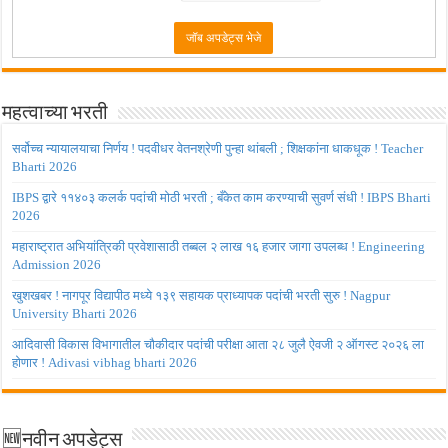
महत्वाच्या भरती
सर्वोच्च न्यायालयाचा निर्णय ! पदवीधर वेतनश्रेणी पुन्हा थांबली ; शिक्षकांना धाकधूक ! Teacher
Bharti 2026
IBPS द्वारे ११४०३ कलर्क पदांची मोठी भरती ; बँकेत काम करण्याची सुवर्ण संधी ! IBPS Bharti
2026
महाराष्ट्रात अभियांत्रिकी प्रवेशासाठी तब्बल २ लाख १६ हजार जागा उपलब्ध ! Engineering
Admission 2026
खुशखबर ! नागपूर विद्यापीठ मध्ये १३९ सहायक प्राध्यापक पदांची भरती सुरु ! Nagpur
University Bharti 2026
आदिवासी विकास विभागातील चौकीदार पदांची परीक्षा आता २८ जुलै ऐवजी २ ऑगस्ट २०२६ ला
होणार ! Adivasi vibhag bharti 2026
🆕नवीन अपडेट्स