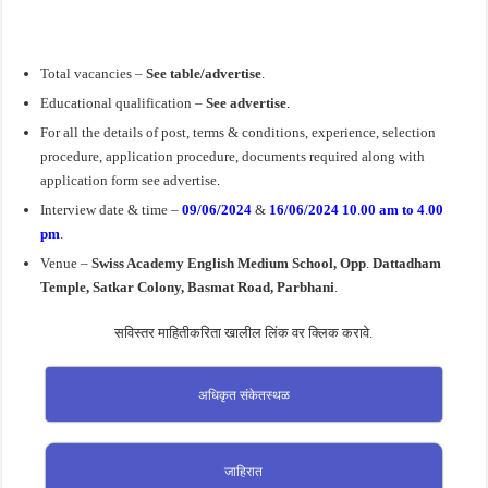
Total vacancies –
See table/advertise
.
Educational qualification –
See advertise
.
For all the details of post, terms & conditions, experience, selection
procedure, application procedure, documents required along with
application form see advertise
.
Interview date & time –
09/06/2024
&
16/06/2024
10
.
00 am to 4
.
00
pm
.
Venue –
Swiss Academy English Medium School, Opp
.
Dattadham
Temple, Satkar Colony, Basmat Road, Parbhani
.
सविस्तर माहितीकरिता खालील लिंक वर क्लिक करावे.
अधिकृत संकेतस्थळ
जाहिरात