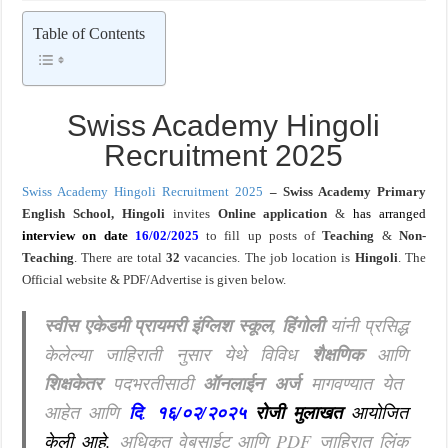
BOB PMO Professional – पदवीधर ; ५ पदभरतीं अंतर्गत नोकरीची संधी
Table of Contents
Swiss Academy Hingoli
Recruitment 2025
Swiss Academy Hingoli Recruitment 2025
– Swiss Academy Primary
English School, Hingoli
invites
Online application
&
has arranged
interview on date
16/02/2025
to fill up posts of
Teaching
&
Non-
Teaching
. There are total
32
vacancies. The job location is
Hingoli
. The
Official
website
& PDF/Advertise is given below.
स्वीस एकेडमी प्रायमरी इंग्लिश स्कूल, हिंगोली
यांनी प्रसिद्ध
केलेल्या जाहिराती नुसार येथे विविध
शैक्षणिक
आणि
शिक्षकेतर
पदभरतीसाठी
ऑनलाईन अर्ज
मागवण्यात येत
आहेत आणि
दि
.
१६/०२/२०२५
रोजी
मुलाखत
आयोजित
केली आहे
.
अधिकृत वेबसाईट आणि PDF जाहिरात लिंक