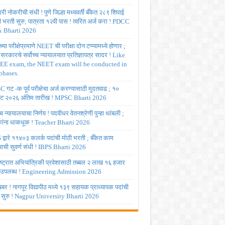
ी नोकरीची संधी ! पुणे जिल्हा मध्यवर्ती बँकेत २८९ शिपाई
ी भरती सुरु; पात्रता १२वी पास ! त्वरित अर्ज करा ! PDCC
 Bharti 2026
्या परीक्षेप्रमाणे NEET ची परीक्षा दोन टप्प्यामध्ये होणार ;
र सरकारचे सर्वोच्च न्यायालयात प्रतिज्ञापत्र सादर ! Like
JEE exam, the NEET exam will be conducted in
phases.
गट -क पूर्व परीक्षेचा अर्ज करण्यासाठी मुदतवाढ ; १०
ट २०२६ अंतिम तारीख ! MPSC Bharti 2026
च्च न्यायालयाचा निर्णय ! पदवीधर वेतनश्रेणी पुन्हा थांबली ;
षकांना धाकधूक ! Teacher Bharti 2026
द्वारे ११४०३ कलर्क पदांची मोठी भरती ; बँकेत काम
ाची सुवर्ण संधी ! IBPS Bharti 2026
ष्ट्रात अभियांत्रिकी प्रवेशासाठी तब्बल २ लाख १६ हजार
 उपलब्ध ! Engineering Admission 2026
र ! नागपूर विद्यापीठ मध्ये १३९ सहायक प्राध्यापक पदांची
 सुरु ! Nagpur University Bharti 2026