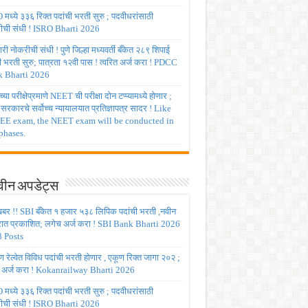
मध्ये ३३६ रिक्त पदांची भरती सुरु ; पदवीधरांसाठी
ीची संधी ! ISRO Bharti 2026
ी नोकरीची संधी ! पुणे जिल्हा मध्यवर्ती बँकेत २८९ शिपाई
ी भरती सुरु; पात्रता १२वी पास ! त्वरित अर्ज करा ! PDCC
 Bharti 2026
्या परीक्षेप्रमाणे NEET ची परीक्षा दोन टप्प्यामध्ये होणार ;
र सरकारचे सर्वोच्च न्यायालयात प्रतिज्ञापत्र सादर ! Like
JEE exam, the NEET exam will be conducted in
phases.
ीन अपडेट्स
बर !! SBI बँकेत १ हजार ५३८ लिपिक पदांची भरती ,नवीन
रात प्रकाशित; लगेच अर्ज करा ! SBI Bank Bharti 2026
 Posts
रेल्वेत विविध पदांची भरती होणार , एकूण रिक्त जागा २०२ ;
 अर्ज करा ! Kokanrailway Bharti 2026
मध्ये ३३६ रिक्त पदांची भरती सुरु ; पदवीधरांसाठी
ीची संधी ! ISRO Bharti 2026