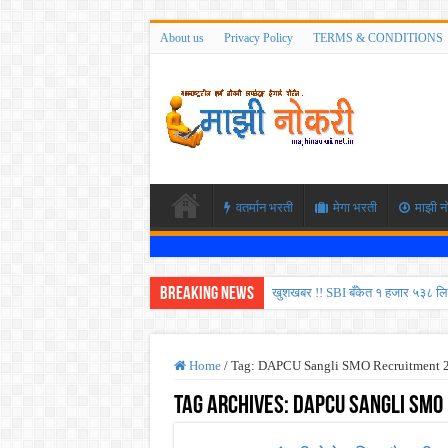
About us
Privacy Policy
TERMS & CONDITIONS
वतर्मान भरती
मेगा भरती
माझी न
Breaking News
खुशखबर !! SBI बँकेत १ हजार ५३८ लि
कोकण रेल्वेत विविध पदांची भरती होण
ISRO मध्ये ३३६ रिक्त पदांची भरती सु
Home
/
Tag:
DAPCU Sangli SMO Recruitment 
सरकारी नोकरीची संधी ! पुणे जिल्हा मध
Tag Archives:
DAPCU Sangli SMO
JEE च्या परीक्षेप्रमाणे NEET ची परीक