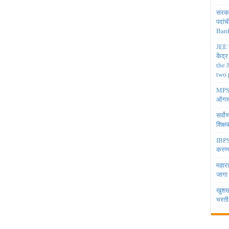
सरकार
पदांच
Bank
JEE च
केंद्
the 
two 
MPSC 
ऑगस्
सर्वो
शिक्
IBPS 
करण्य
महारा
जागा
खुशखब
भरती