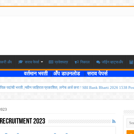
ोकरी अँप
सराव पेपर्स
प्रवेशपत्र
निकाल
जॉईन व्हाट्सअँप
वर्तमान भरती
|
अँप डाउनलोड
|
सराव पेपर्स
पिक पदांची भरती ,नवीन जाहिरात प्रकाशित; लगेच अर्ज करा ! SBI Bank Bharti 2026 1538 Pos
ार , एकूण रिक्त जागा २०२ ; लगेच अर्ज करा ! Kokanrailway Bharti 2026
रु ; पदवीधरांसाठी नोकरीची संधी ! ISRO Bharti 2026
2023
्यवर्ती बँकेत २८९ शिपाई पदांची भरती सुरु; पात्रता १२वी पास ! त्वरित अर्ज करा ! PDCC Bank Bhar
 Recruitment 2023
्षा दोन टप्प्यामध्ये होणार ; केंद्र सरकारचे सर्वोच्च न्यायालयात प्रतिज्ञापत्र सादर ! Like the