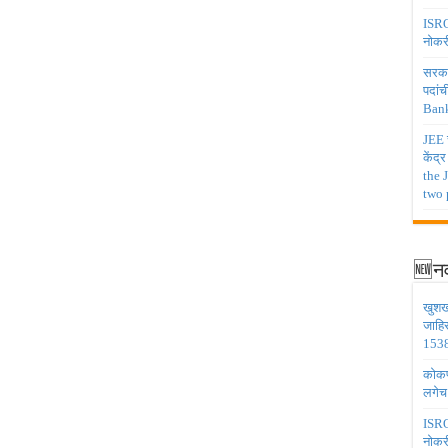
ISRO 
नोकर
सरकार
पदांच
Bank
JEE च
केंद्
the 
two 
🆕नव
खुशख
जाहि
1538
कोकण 
लगेच
ISRO 
नोकर