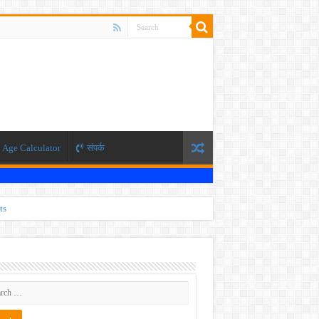
Age Calculator
संपर्क
ts
ti 2026
 JEE exam, the NEET exam will be conducted in two phases.