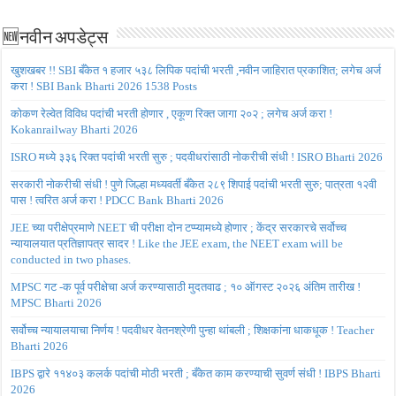
🆕नवीन अपडेट्स
खुशखबर !! SBI बँकेत १ हजार ५३८ लिपिक पदांची भरती ,नवीन जाहिरात प्रकाशित; लगेच अर्ज
करा ! SBI Bank Bharti 2026 1538 Posts
कोकण रेल्वेत विविध पदांची भरती होणार , एकूण रिक्त जागा २०२ ; लगेच अर्ज करा !
Kokanrailway Bharti 2026
ISRO मध्ये ३३६ रिक्त पदांची भरती सुरु ; पदवीधरांसाठी नोकरीची संधी ! ISRO Bharti 2026
सरकारी नोकरीची संधी ! पुणे जिल्हा मध्यवर्ती बँकेत २८९ शिपाई पदांची भरती सुरु; पात्रता १२वी
पास ! त्वरित अर्ज करा ! PDCC Bank Bharti 2026
JEE च्या परीक्षेप्रमाणे NEET ची परीक्षा दोन टप्प्यामध्ये होणार ; केंद्र सरकारचे सर्वोच्च
न्यायालयात प्रतिज्ञापत्र सादर ! Like the JEE exam, the NEET exam will be
conducted in two phases.
MPSC गट -क पूर्व परीक्षेचा अर्ज करण्यासाठी मुदतवाढ ; १० ऑगस्ट २०२६ अंतिम तारीख !
MPSC Bharti 2026
सर्वोच्च न्यायालयाचा निर्णय ! पदवीधर वेतनश्रेणी पुन्हा थांबली ; शिक्षकांना धाकधूक ! Teacher
Bharti 2026
IBPS द्वारे ११४०३ कलर्क पदांची मोठी भरती ; बँकेत काम करण्याची सुवर्ण संधी ! IBPS Bharti
2026