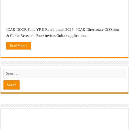
खुशखबर ! नागपूर विद्यापीठ मध्ये १३९ सहायक प्राध्यापक पदांची भरती सुरु ! Nagpur Universi
ICAR-DOGR Pune YP-II Recruitment 2024 - ICAR-Directorate Of Onion
& Garlic Research, Pune invites Online application...
Read More »