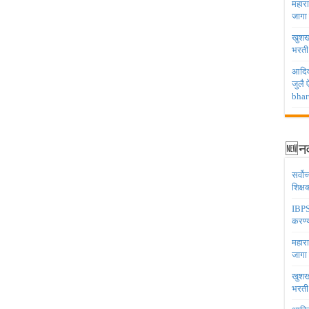
महारा
जागा
खुशखब
भरती
आदिव
जुलै
bhar
🆕नव
सर्वो
शिक्
IBPS 
करण्य
महारा
जागा
खुशखब
भरती