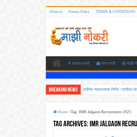
About us
Privacy Policy
TERMS & CONDITIONS
वतर्मान भरती
मेगा भरती
माझी न
Breaking News
सर्वोच्च न्यायालयाचा निर्णय ! पदवीधर 
IBPS द्वारे ११४०३ कलर्क पदांची मोठी 
महाराष्ट्रात अभियांत्रिकी प्रवेशास
Home
/
Tag:
IMR Jalgaon Recruitment 2025
खुशखबर ! नागपूर विद्यापीठ मध्ये १३९
Tag Archives:
IMR Jalgaon Recr
आदिवासी विकास विभागातील चौकीदार प