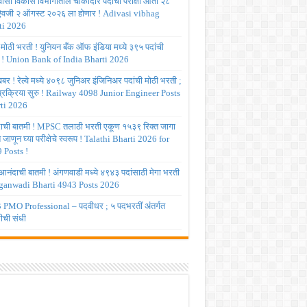
ासी विकास विभागातील चौकीदार पदांची परीक्षा आता २८
 ऐवजी २ ऑगस्ट २०२६ ला होणार ! Adivasi vibhag
ti 2026
 मोठी भरती ! युनियन बँक ऑफ इंडिया मध्ये ३९५ पदांची
 ! Union Bank of India Bharti 2026
र ! रेल्वे मध्ये ४०९८ जुनिअर इंजिनिअर पदांची मोठी भरती ;
 प्रक्रिया सुरु ! Railway 4098 Junior Engineer Posts
ti 2026
ाची बातमी ! MPSC तलाठी भरती एकूण १५३९ रिक्त जागा
त जाणून घ्या परीक्षेचे स्वरूप ! Talathi Bharti 2026 for
 Posts !
आनंदाची बातमी ! अंगणवाडी मध्ये ४९४३ पदांसाठी मेगा भरती
ganwadi Bharti 4943 Posts 2026
PMO Professional – पदवीधर ; ५ पदभरतीं अंतर्गत
ीची संधी