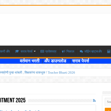
ोकरी अँप
सराव पेपर्स
प्रवेशपत्र
निकाल
जॉईन व्हाट्सअँप
वर्तमान भरती
|
अँप डाउनलोड
|
सराव पेपर्स
वेतनश्रेणी पुन्हा थांबली ; शिक्षकांना धाकधूक ! Teacher Bharti 2026
भरती ; बँकेत काम करण्याची सुवर्ण संधी ! IBPS Bharti 2026
ाठी तब्बल २ लाख १६ हजार जागा उपलब्ध ! Engineering Admission 2026
 सहायक प्राध्यापक पदांची भरती सुरु ! Nagpur University Bharti 2026
uitment 2025
दांची परीक्षा आता २८ जुलै ऐवजी २ ऑगस्ट २०२६ ला होणार ! Adivasi vibhag bharti 2026