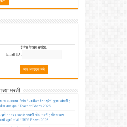
 2026
!
ई-मेल पें जॉब अपडेट:
Email ID :
ाच्या भरती
च्च न्यायालयाचा निर्णय ! पदवीधर वेतनश्रेणी पुन्हा थांबली ;
षकांना धाकधूक ! Teacher Bharti 2026
द्वारे ११४०३ कलर्क पदांची मोठी भरती ; बँकेत काम
ाची सुवर्ण संधी ! IBPS Bharti 2026