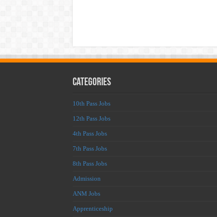
Categories
10th Pass Jobs
12th Pass Jobs
4th Pass Jobs
7th Pass Jobs
8th Pass Jobs
Admission
ANM Jobs
Apprenticeship