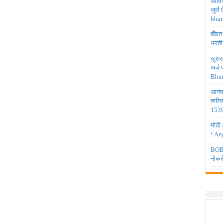
आदिव
जुलै
bhar
बँकेत
भरती
खुशखब
अर्ज
Bhar
आनंद
त्वरि
1539
मोठी 
! An
BOB 
नोकर