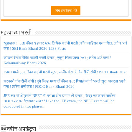
महत्वाच्या भरती
खुशखबर !! SBI बँकेत १ हजार ५३८ लिपिक पदांची भरती ,नवीन जाहिरात प्रकाशित; लगेच अर्ज
करा ! SBI Bank Bharti 2026 1538 Posts
कोकण रेल्वेत विविध पदांची भरती होणार , एकूण रिक्त जागा २०२ ; लगेच अर्ज करा !
Kokanrailway Bharti 2026
ISRO मध्ये ३३६ रिक्त पदांची भरती सुरु ; पदवीधरांसाठी नोकरीची संधी ! ISRO Bharti 2026
सरकारी नोकरीची संधी ! पुणे जिल्हा मध्यवर्ती बँकेत २८९ शिपाई पदांची भरती सुरु; पात्रता १२वी
पास ! त्वरित अर्ज करा ! PDCC Bank Bharti 2026
JEE च्या परीक्षेप्रमाणे NEET ची परीक्षा दोन टप्प्यामध्ये होणार ; केंद्र सरकारचे सर्वोच्च
न्यायालयात प्रतिज्ञापत्र सादर ! Like the JEE exam, the NEET exam will be
conducted in two phases.
🆕नवीन अपडेट्स