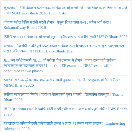
खुशखबर !! SBI बँकेत १ हजार ५३८ लिपिक पदांची भरती ,नवीन जाहिरात प्रकाशित; लगेच अर्ज
करा ! SBI Bank Bharti 2026 1538 Posts
कोकण रेल्वेत विविध पदांची भरती होणार , एकूण रिक्त जागा २०२ ; लगेच अर्ज करा !
Kokanrailway Bharti 2026
ISRO मध्ये ३३६ रिक्त पदांची भरती सुरु ; पदवीधरांसाठी नोकरीची संधी ! ISRO Bharti 2026
सरकारी नोकरीची संधी ! पुणे जिल्हा मध्यवर्ती बँकेत २८९ शिपाई पदांची भरती सुरु; पात्रता १२वी
पास ! त्वरित अर्ज करा ! PDCC Bank Bharti 2026
JEE च्या परीक्षेप्रमाणे NEET ची परीक्षा दोन टप्प्यामध्ये होणार ; केंद्र सरकारचे सर्वोच्च
न्यायालयात प्रतिज्ञापत्र सादर ! Like the JEE exam, the NEET exam will be
conducted in two phases.
MPSC गट -क पूर्व परीक्षेचा अर्ज करण्यासाठी मुदतवाढ ; १० ऑगस्ट २०२६ अंतिम तारीख !
MPSC Bharti 2026
सर्वोच्च न्यायालयाचा निर्णय ! पदवीधर वेतनश्रेणी पुन्हा थांबली ; शिक्षकांना धाकधूक ! Teacher
Bharti 2026
IBPS द्वारे ११४०३ कलर्क पदांची मोठी भरती ; बँकेत काम करण्याची सुवर्ण संधी ! IBPS Bharti
2026
महाराष्ट्रात अभियांत्रिकी प्रवेशासाठी तब्बल २ लाख १६ हजार जागा उपलब्ध ! Engineering
Admission 2026