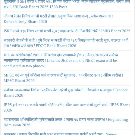
खुशखबर !! SBI बँकेत १ हजार ५३८ लिपिक पदांची भरती ,नवीन जाहिरात प्रकाशित; लगेच अर्ज
करा ! SBI Bank Bharti 2026 1538 Posts
कोकण रेल्वेत विविध पदांची भरती होणार , एकूण रिक्त जागा २०२ ; लगेच अर्ज करा !
Kokanrailway Bharti 2026
ISRO मध्ये ३३६ रिक्त पदांची भरती सुरु ; पदवीधरांसाठी नोकरीची संधी ! ISRO Bharti 2026
सरकारी नोकरीची संधी ! पुणे जिल्हा मध्यवर्ती बँकेत २८९ शिपाई पदांची भरती सुरु; पात्रता १२वी
पास ! त्वरित अर्ज करा ! PDCC Bank Bharti 2026
JEE च्या परीक्षेप्रमाणे NEET ची परीक्षा दोन टप्प्यामध्ये होणार ; केंद्र सरकारचे सर्वोच्च
न्यायालयात प्रतिज्ञापत्र सादर ! Like the JEE exam, the NEET exam will be
conducted in two phases.
MPSC गट -क पूर्व परीक्षेचा अर्ज करण्यासाठी मुदतवाढ ; १० ऑगस्ट २०२६ अंतिम तारीख !
MPSC Bharti 2026
सर्वोच्च न्यायालयाचा निर्णय ! पदवीधर वेतनश्रेणी पुन्हा थांबली ; शिक्षकांना धाकधूक ! Teacher
Bharti 2026
IBPS द्वारे ११४०३ कलर्क पदांची मोठी भरती ; बँकेत काम करण्याची सुवर्ण संधी ! IBPS Bharti
2026
महाराष्ट्रात अभियांत्रिकी प्रवेशासाठी तब्बल २ लाख १६ हजार जागा उपलब्ध ! Engineering
Admission 2026
खुशखबर ! नागपूर विद्यापीठ मध्ये १३९ सहायक प्राध्यापक पदांची भरती सुरु ! Nagpur