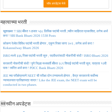
महत्वाच्या भरती
खुशखबर !! SBI बँकेत १ हजार ५३८ लिपिक पदांची भरती ,नवीन जाहिरात प्रकाशित; लगेच अर्ज
करा ! SBI Bank Bharti 2026 1538 Posts
कोकण रेल्वेत विविध पदांची भरती होणार , एकूण रिक्त जागा २०२ ; लगेच अर्ज करा !
Kokanrailway Bharti 2026
ISRO मध्ये ३३६ रिक्त पदांची भरती सुरु ; पदवीधरांसाठी नोकरीची संधी ! ISRO Bharti 2026
सरकारी नोकरीची संधी ! पुणे जिल्हा मध्यवर्ती बँकेत २८९ शिपाई पदांची भरती सुरु; पात्रता १२वी
पास ! त्वरित अर्ज करा ! PDCC Bank Bharti 2026
JEE च्या परीक्षेप्रमाणे NEET ची परीक्षा दोन टप्प्यामध्ये होणार ; केंद्र सरकारचे सर्वोच्च
न्यायालयात प्रतिज्ञापत्र सादर ! Like the JEE exam, the NEET exam will be
conducted in two phases.
🆕नवीन अपडेट्स