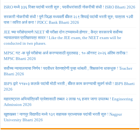
ISRO मध्ये ३३६ रिक्त पदांची भरती सुरु ; पदवीधरांसाठी नोकरीची संधी ! ISRO Bharti 2026
सरकारी नोकरीची संधी ! पुणे जिल्हा मध्यवर्ती बँकेत २८९ शिपाई पदांची भरती सुरु; पात्रता १२वी
पास ! त्वरित अर्ज करा ! PDCC Bank Bharti 2026
JEE च्या परीक्षेप्रमाणे NEET ची परीक्षा दोन टप्प्यामध्ये होणार ; केंद्र सरकारचे सर्वोच्च
न्यायालयात प्रतिज्ञापत्र सादर ! Like the JEE exam, the NEET exam will be
conducted in two phases.
MPSC गट -क पूर्व परीक्षेचा अर्ज करण्यासाठी मुदतवाढ ; १० ऑगस्ट २०२६ अंतिम तारीख !
MPSC Bharti 2026
सर्वोच्च न्यायालयाचा निर्णय ! पदवीधर वेतनश्रेणी पुन्हा थांबली ; शिक्षकांना धाकधूक ! Teacher
Bharti 2026
IBPS द्वारे ११४०३ कलर्क पदांची मोठी भरती ; बँकेत काम करण्याची सुवर्ण संधी ! IBPS Bharti
2026
महाराष्ट्रात अभियांत्रिकी प्रवेशासाठी तब्बल २ लाख १६ हजार जागा उपलब्ध ! Engineering
Admission 2026
खुशखबर ! नागपूर विद्यापीठ मध्ये १३९ सहायक प्राध्यापक पदांची भरती सुरु ! Nagpur
University Bharti 2026