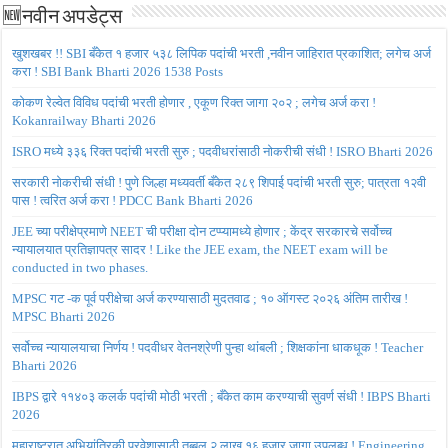
🆕नवीन अपडेट्स
खुशखबर !! SBI बँकेत १ हजार ५३८ लिपिक पदांची भरती ,नवीन जाहिरात प्रकाशित; लगेच अर्ज
करा ! SBI Bank Bharti 2026 1538 Posts
कोकण रेल्वेत विविध पदांची भरती होणार , एकूण रिक्त जागा २०२ ; लगेच अर्ज करा !
Kokanrailway Bharti 2026
ISRO मध्ये ३३६ रिक्त पदांची भरती सुरु ; पदवीधरांसाठी नोकरीची संधी ! ISRO Bharti 2026
सरकारी नोकरीची संधी ! पुणे जिल्हा मध्यवर्ती बँकेत २८९ शिपाई पदांची भरती सुरु; पात्रता १२वी
पास ! त्वरित अर्ज करा ! PDCC Bank Bharti 2026
JEE च्या परीक्षेप्रमाणे NEET ची परीक्षा दोन टप्प्यामध्ये होणार ; केंद्र सरकारचे सर्वोच्च
न्यायालयात प्रतिज्ञापत्र सादर ! Like the JEE exam, the NEET exam will be
conducted in two phases.
MPSC गट -क पूर्व परीक्षेचा अर्ज करण्यासाठी मुदतवाढ ; १० ऑगस्ट २०२६ अंतिम तारीख !
MPSC Bharti 2026
सर्वोच्च न्यायालयाचा निर्णय ! पदवीधर वेतनश्रेणी पुन्हा थांबली ; शिक्षकांना धाकधूक ! Teacher
Bharti 2026
IBPS द्वारे ११४०३ कलर्क पदांची मोठी भरती ; बँकेत काम करण्याची सुवर्ण संधी ! IBPS Bharti
2026
महाराष्ट्रात अभियांत्रिकी प्रवेशासाठी तब्बल २ लाख १६ हजार जागा उपलब्ध ! Engineering