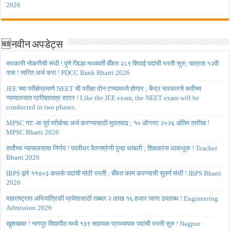
2026
🆕नवीन अपडेट्स
सरकारी नोकरीची संधी ! पुणे जिल्हा मध्यवर्ती बँकेत २८९ शिपाई पदांची भरती सुरु; पात्रता १२वी
पास ! त्वरित अर्ज करा ! PDCC Bank Bharti 2026
JEE च्या परीक्षेप्रमाणे NEET ची परीक्षा दोन टप्प्यामध्ये होणार ; केंद्र सरकारचे सर्वोच्च
न्यायालयात प्रतिज्ञापत्र सादर ! Like the JEE exam, the NEET exam will be
conducted in two phases.
MPSC गट -क पूर्व परीक्षेचा अर्ज करण्यासाठी मुदतवाढ ; १० ऑगस्ट २०२६ अंतिम तारीख !
MPSC Bharti 2026
सर्वोच्च न्यायालयाचा निर्णय ! पदवीधर वेतनश्रेणी पुन्हा थांबली ; शिक्षकांना धाकधूक ! Teacher
Bharti 2026
IBPS द्वारे ११४०३ कलर्क पदांची मोठी भरती ; बँकेत काम करण्याची सुवर्ण संधी ! IBPS Bharti
2026
महाराष्ट्रात अभियांत्रिकी प्रवेशासाठी तब्बल २ लाख १६ हजार जागा उपलब्ध ! Engineering
Admission 2026
खुशखबर ! नागपूर विद्यापीठ मध्ये १३९ सहायक प्राध्यापक पदांची भरती सुरु ! Nagpur