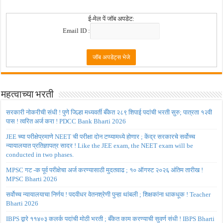
ई-मेल पें जॉब अपडेट:
Email ID :
महत्वाच्या भरती
सरकारी नोकरीची संधी ! पुणे जिल्हा मध्यवर्ती बँकेत २८९ शिपाई पदांची भरती सुरु; पात्रता १२वी
पास ! त्वरित अर्ज करा ! PDCC Bank Bharti 2026
JEE च्या परीक्षेप्रमाणे NEET ची परीक्षा दोन टप्प्यामध्ये होणार ; केंद्र सरकारचे सर्वोच्च
न्यायालयात प्रतिज्ञापत्र सादर ! Like the JEE exam, the NEET exam will be
conducted in two phases.
MPSC गट -क पूर्व परीक्षेचा अर्ज करण्यासाठी मुदतवाढ ; १० ऑगस्ट २०२६ अंतिम तारीख !
MPSC Bharti 2026
सर्वोच्च न्यायालयाचा निर्णय ! पदवीधर वेतनश्रेणी पुन्हा थांबली ; शिक्षकांना धाकधूक ! Teacher
Bharti 2026
IBPS द्वारे ११४०३ कलर्क पदांची मोठी भरती ; बँकेत काम करण्याची सुवर्ण संधी ! IBPS Bharti