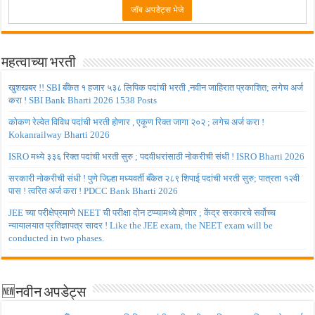
महत्वाच्या भरती
खुशखबर !! SBI बँकेत १ हजार ५३८ लिपिक पदांची भरती ,नवीन जाहिरात प्रकाशित; लगेच अर्ज
करा ! SBI Bank Bharti 2026 1538 Posts
कोकण रेल्वेत विविध पदांची भरती होणार , एकूण रिक्त जागा २०२ ; लगेच अर्ज करा !
Kokanrailway Bharti 2026
ISRO मध्ये ३३६ रिक्त पदांची भरती सुरु ; पदवीधरांसाठी नोकरीची संधी ! ISRO Bharti 2026
सरकारी नोकरीची संधी ! पुणे जिल्हा मध्यवर्ती बँकेत २८९ शिपाई पदांची भरती सुरु; पात्रता १२वी
पास ! त्वरित अर्ज करा ! PDCC Bank Bharti 2026
JEE च्या परीक्षेप्रमाणे NEET ची परीक्षा दोन टप्प्यामध्ये होणार ; केंद्र सरकारचे सर्वोच्च
न्यायालयात प्रतिज्ञापत्र सादर ! Like the JEE exam, the NEET exam will be
conducted in two phases.
🆕नवीन अपडेट्स