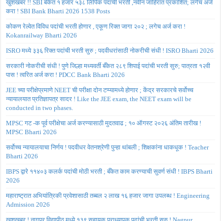
खुशखबर !! SBI बँकेत १ हजार ५३८ लिपिक पदांची भरती ,नवीन जाहिरात प्रकाशित; लगेच अर्ज
करा ! SBI Bank Bharti 2026 1538 Posts
कोकण रेल्वेत विविध पदांची भरती होणार , एकूण रिक्त जागा २०२ ; लगेच अर्ज करा !
Kokanrailway Bharti 2026
ISRO मध्ये ३३६ रिक्त पदांची भरती सुरु ; पदवीधरांसाठी नोकरीची संधी ! ISRO Bharti 2026
सरकारी नोकरीची संधी ! पुणे जिल्हा मध्यवर्ती बँकेत २८९ शिपाई पदांची भरती सुरु; पात्रता १२वी
पास ! त्वरित अर्ज करा ! PDCC Bank Bharti 2026
JEE च्या परीक्षेप्रमाणे NEET ची परीक्षा दोन टप्प्यामध्ये होणार ; केंद्र सरकारचे सर्वोच्च
न्यायालयात प्रतिज्ञापत्र सादर ! Like the JEE exam, the NEET exam will be
conducted in two phases.
MPSC गट -क पूर्व परीक्षेचा अर्ज करण्यासाठी मुदतवाढ ; १० ऑगस्ट २०२६ अंतिम तारीख !
MPSC Bharti 2026
सर्वोच्च न्यायालयाचा निर्णय ! पदवीधर वेतनश्रेणी पुन्हा थांबली ; शिक्षकांना धाकधूक ! Teacher
Bharti 2026
IBPS द्वारे ११४०३ कलर्क पदांची मोठी भरती ; बँकेत काम करण्याची सुवर्ण संधी ! IBPS Bharti
2026
महाराष्ट्रात अभियांत्रिकी प्रवेशासाठी तब्बल २ लाख १६ हजार जागा उपलब्ध ! Engineering
Admission 2026
खुशखबर ! नागपूर विद्यापीठ मध्ये १३९ सहायक प्राध्यापक पदांची भरती सुरु ! Nagpur