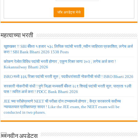
महत्वाच्या भरती
खुशखबर !! SBI बँकेत १ हजार ५३८ लिपिक पदांची भरती ,नवीन जाहिरात प्रकाशित; लगेच अर्ज
करा ! SBI Bank Bharti 2026 1538 Posts
कोकण रेल्वेत विविध पदांची भरती होणार , एकूण रिक्त जागा २०२ ; लगेच अर्ज करा !
Kokanrailway Bharti 2026
ISRO मध्ये ३३६ रिक्त पदांची भरती सुरु ; पदवीधरांसाठी नोकरीची संधी ! ISRO Bharti 2026
सरकारी नोकरीची संधी ! पुणे जिल्हा मध्यवर्ती बँकेत २८९ शिपाई पदांची भरती सुरु; पात्रता १२वी
पास ! त्वरित अर्ज करा ! PDCC Bank Bharti 2026
JEE च्या परीक्षेप्रमाणे NEET ची परीक्षा दोन टप्प्यामध्ये होणार ; केंद्र सरकारचे सर्वोच्च
न्यायालयात प्रतिज्ञापत्र सादर ! Like the JEE exam, the NEET exam will be
conducted in two phases.
🆕नवीन अपडेट्स