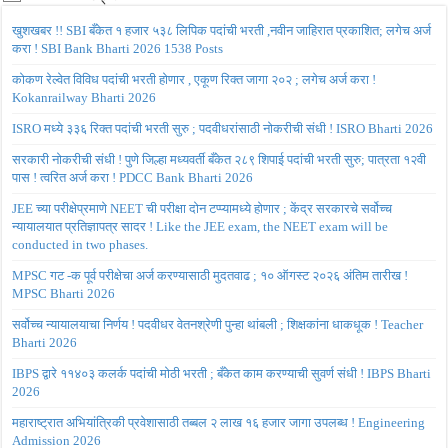
खुशखबर !! SBI बँकेत १ हजार ५३८ लिपिक पदांची भरती ,नवीन जाहिरात प्रकाशित; लगेच अर्ज
करा ! SBI Bank Bharti 2026 1538 Posts
कोकण रेल्वेत विविध पदांची भरती होणार , एकूण रिक्त जागा २०२ ; लगेच अर्ज करा !
Kokanrailway Bharti 2026
ISRO मध्ये ३३६ रिक्त पदांची भरती सुरु ; पदवीधरांसाठी नोकरीची संधी ! ISRO Bharti 2026
सरकारी नोकरीची संधी ! पुणे जिल्हा मध्यवर्ती बँकेत २८९ शिपाई पदांची भरती सुरु; पात्रता १२वी
पास ! त्वरित अर्ज करा ! PDCC Bank Bharti 2026
JEE च्या परीक्षेप्रमाणे NEET ची परीक्षा दोन टप्प्यामध्ये होणार ; केंद्र सरकारचे सर्वोच्च
न्यायालयात प्रतिज्ञापत्र सादर ! Like the JEE exam, the NEET exam will be
conducted in two phases.
MPSC गट -क पूर्व परीक्षेचा अर्ज करण्यासाठी मुदतवाढ ; १० ऑगस्ट २०२६ अंतिम तारीख !
MPSC Bharti 2026
सर्वोच्च न्यायालयाचा निर्णय ! पदवीधर वेतनश्रेणी पुन्हा थांबली ; शिक्षकांना धाकधूक ! Teacher
Bharti 2026
IBPS द्वारे ११४०३ कलर्क पदांची मोठी भरती ; बँकेत काम करण्याची सुवर्ण संधी ! IBPS Bharti
2026
महाराष्ट्रात अभियांत्रिकी प्रवेशासाठी तब्बल २ लाख १६ हजार जागा उपलब्ध ! Engineering
Admission 2026