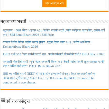
महत्वाच्या भरती
खुशखबर !! SBI बँकेत १ हजार ५३८ लिपिक पदांची भरती ,नवीन जाहिरात प्रकाशित; लगेच अर्ज
करा ! SBI Bank Bharti 2026 1538 Posts
कोकण रेल्वेत विविध पदांची भरती होणार , एकूण रिक्त जागा २०२ ; लगेच अर्ज करा !
Kokanrailway Bharti 2026
ISRO मध्ये ३३६ रिक्त पदांची भरती सुरु ; पदवीधरांसाठी नोकरीची संधी ! ISRO Bharti 2026
सरकारी नोकरीची संधी ! पुणे जिल्हा मध्यवर्ती बँकेत २८९ शिपाई पदांची भरती सुरु; पात्रता १२वी
पास ! त्वरित अर्ज करा ! PDCC Bank Bharti 2026
JEE च्या परीक्षेप्रमाणे NEET ची परीक्षा दोन टप्प्यामध्ये होणार ; केंद्र सरकारचे सर्वोच्च
न्यायालयात प्रतिज्ञापत्र सादर ! Like the JEE exam, the NEET exam will be
conducted in two phases.
🆕नवीन अपडेट्स