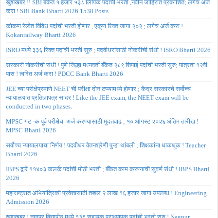
खुशखबर !! SBI बँकेत १ हजार ५३८ लिपिक पदांची भरती ,नवीन जाहिरात प्रकाशित; लगेच अर्ज
करा ! SBI Bank Bharti 2026 1538 Posts
कोकण रेल्वेत विविध पदांची भरती होणार , एकूण रिक्त जागा २०२ ; लगेच अर्ज करा !
Kokanrailway Bharti 2026
ISRO मध्ये ३३६ रिक्त पदांची भरती सुरु ; पदवीधरांसाठी नोकरीची संधी ! ISRO Bharti 2026
सरकारी नोकरीची संधी ! पुणे जिल्हा मध्यवर्ती बँकेत २८९ शिपाई पदांची भरती सुरु; पात्रता १२वी
पास ! त्वरित अर्ज करा ! PDCC Bank Bharti 2026
JEE च्या परीक्षेप्रमाणे NEET ची परीक्षा दोन टप्प्यामध्ये होणार ; केंद्र सरकारचे सर्वोच्च
न्यायालयात प्रतिज्ञापत्र सादर ! Like the JEE exam, the NEET exam will be
conducted in two phases.
MPSC गट -क पूर्व परीक्षेचा अर्ज करण्यासाठी मुदतवाढ ; १० ऑगस्ट २०२६ अंतिम तारीख !
MPSC Bharti 2026
सर्वोच्च न्यायालयाचा निर्णय ! पदवीधर वेतनश्रेणी पुन्हा थांबली ; शिक्षकांना धाकधूक ! Teacher
Bharti 2026
IBPS द्वारे ११४०३ कलर्क पदांची मोठी भरती ; बँकेत काम करण्याची सुवर्ण संधी ! IBPS Bharti
2026
महाराष्ट्रात अभियांत्रिकी प्रवेशासाठी तब्बल २ लाख १६ हजार जागा उपलब्ध ! Engineering
Admission 2026
खुशखबर ! नागपूर विद्यापीठ मध्ये १३९ सहायक प्राध्यापक पदांची भरती सुरु ! Nagpur