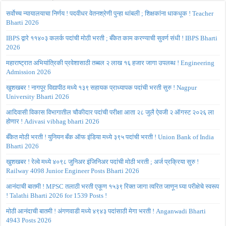
सर्वोच्च न्यायालयाचा निर्णय ! पदवीधर वेतनश्रेणी पुन्हा थांबली ; शिक्षकांना धाकधूक ! Teacher
Bharti 2026
IBPS द्वारे ११४०३ कलर्क पदांची मोठी भरती ; बँकेत काम करण्याची सुवर्ण संधी ! IBPS Bharti
2026
महाराष्ट्रात अभियांत्रिकी प्रवेशासाठी तब्बल २ लाख १६ हजार जागा उपलब्ध ! Engineering
Admission 2026
खुशखबर ! नागपूर विद्यापीठ मध्ये १३९ सहायक प्राध्यापक पदांची भरती सुरु ! Nagpur
University Bharti 2026
आदिवासी विकास विभागातील चौकीदार पदांची परीक्षा आता २८ जुलै ऐवजी २ ऑगस्ट २०२६ ला
होणार ! Adivasi vibhag bharti 2026
बँकेत मोठी भरती ! युनियन बँक ऑफ इंडिया मध्ये ३९५ पदांची भरती ! Union Bank of India
Bharti 2026
खुशखबर ! रेल्वे मध्ये ४०९८ जुनिअर इंजिनिअर पदांची मोठी भरती ; अर्ज प्रक्रिया सुरु !
Railway 4098 Junior Engineer Posts Bharti 2026
आनंदाची बातमी ! MPSC तलाठी भरती एकूण १५३९ रिक्त जागा त्वरित जाणून घ्या परीक्षेचे स्वरूप
! Talathi Bharti 2026 for 1539 Posts !
मोठी आनंदाची बातमी ! अंगणवाडी मध्ये ४९४३ पदांसाठी मेगा भरती ! Anganwadi Bharti
4943 Posts 2026