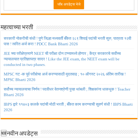
महत्वाच्या भरती
सरकारी नोकरीची संधी ! पुणे जिल्हा मध्यवर्ती बँकेत २८९ शिपाई पदांची भरती सुरु; पात्रता १२वी
पास ! त्वरित अर्ज करा ! PDCC Bank Bharti 2026
JEE च्या परीक्षेप्रमाणे NEET ची परीक्षा दोन टप्प्यामध्ये होणार ; केंद्र सरकारचे सर्वोच्च
न्यायालयात प्रतिज्ञापत्र सादर ! Like the JEE exam, the NEET exam will be
conducted in two phases.
MPSC गट -क पूर्व परीक्षेचा अर्ज करण्यासाठी मुदतवाढ ; १० ऑगस्ट २०२६ अंतिम तारीख !
MPSC Bharti 2026
सर्वोच्च न्यायालयाचा निर्णय ! पदवीधर वेतनश्रेणी पुन्हा थांबली ; शिक्षकांना धाकधूक ! Teacher
Bharti 2026
IBPS द्वारे ११४०३ कलर्क पदांची मोठी भरती ; बँकेत काम करण्याची सुवर्ण संधी ! IBPS Bharti
2026
🆕नवीन अपडेट्स