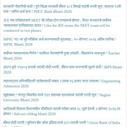
सरकारी नोकरीची संधी ! पुणे जिल्हा मध्यवर्ती बँकेत २८९ शिपाई पदांची भरती सुरु; पात्रता १२वी
पास ! त्वरित अर्ज करा ! PDCC Bank Bharti 2026
JEE च्या परीक्षेप्रमाणे NEET ची परीक्षा दोन टप्प्यामध्ये होणार ; केंद्र सरकारचे सर्वोच्च
न्यायालयात प्रतिज्ञापत्र सादर ! Like the JEE exam, the NEET exam will be
conducted in two phases.
MPSC गट -क पूर्व परीक्षेचा अर्ज करण्यासाठी मुदतवाढ ; १० ऑगस्ट २०२६ अंतिम तारीख !
MPSC Bharti 2026
सर्वोच्च न्यायालयाचा निर्णय ! पदवीधर वेतनश्रेणी पुन्हा थांबली ; शिक्षकांना धाकधूक ! Teacher
Bharti 2026
IBPS द्वारे ११४०३ कलर्क पदांची मोठी भरती ; बँकेत काम करण्याची सुवर्ण संधी ! IBPS Bharti
2026
महाराष्ट्रात अभियांत्रिकी प्रवेशासाठी तब्बल २ लाख १६ हजार जागा उपलब्ध ! Engineering
Admission 2026
खुशखबर ! नागपूर विद्यापीठ मध्ये १३९ सहायक प्राध्यापक पदांची भरती सुरु ! Nagpur
University Bharti 2026
आदिवासी विकास विभागातील चौकीदार पदांची परीक्षा आता २८ जुलै ऐवजी २ ऑगस्ट २०२६ ला
होणार ! Adivasi vibhag bharti 2026
बँकेत मोठी भरती ! युनियन बँक ऑफ इंडिया मध्ये ३९५ पदांची भरती ! Union Bank of India