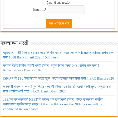
ई-मेल पें जॉब अपडेट:
Email ID :
महत्वाच्या भरती
खुशखबर !! SBI बँकेत १ हजार ५३८ लिपिक पदांची भरती ,नवीन जाहिरात प्रकाशित; लगेच अर्ज
करा ! SBI Bank Bharti 2026 1538 Posts
कोकण रेल्वेत विविध पदांची भरती होणार , एकूण रिक्त जागा २०२ ; लगेच अर्ज करा !
Kokanrailway Bharti 2026
ISRO मध्ये ३३६ रिक्त पदांची भरती सुरु ; पदवीधरांसाठी नोकरीची संधी ! ISRO Bharti 2026
सरकारी नोकरीची संधी ! पुणे जिल्हा मध्यवर्ती बँकेत २८९ शिपाई पदांची भरती सुरु; पात्रता १२वी
पास ! त्वरित अर्ज करा ! PDCC Bank Bharti 2026
JEE च्या परीक्षेप्रमाणे NEET ची परीक्षा दोन टप्प्यामध्ये होणार ; केंद्र सरकारचे सर्वोच्च
न्यायालयात प्रतिज्ञापत्र सादर ! Like the JEE exam, the NEET exam will be
conducted in two phases.