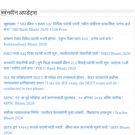
🆕नवीन अपडेट्स
खुशखबर !! SBI बँकेत १ हजार ५३८ लिपिक पदांची भरती ,नवीन जाहिरात प्रकाशित; लगेच अर्ज
करा ! SBI Bank Bharti 2026 1538 Posts
कोकण रेल्वेत विविध पदांची भरती होणार , एकूण रिक्त जागा २०२ ; लगेच अर्ज करा !
Kokanrailway Bharti 2026
ISRO मध्ये ३३६ रिक्त पदांची भरती सुरु ; पदवीधरांसाठी नोकरीची संधी ! ISRO Bharti 2026
सरकारी नोकरीची संधी ! पुणे जिल्हा मध्यवर्ती बँकेत २८९ शिपाई पदांची भरती सुरु; पात्रता १२वी
पास ! त्वरित अर्ज करा ! PDCC Bank Bharti 2026
JEE च्या परीक्षेप्रमाणे NEET ची परीक्षा दोन टप्प्यामध्ये होणार ; केंद्र सरकारचे सर्वोच्च
न्यायालयात प्रतिज्ञापत्र सादर ! Like the JEE exam, the NEET exam will be
conducted in two phases.
MPSC गट -क पूर्व परीक्षेचा अर्ज करण्यासाठी मुदतवाढ ; १० ऑगस्ट २०२६ अंतिम तारीख !
MPSC Bharti 2026
सर्वोच्च न्यायालयाचा निर्णय ! पदवीधर वेतनश्रेणी पुन्हा थांबली ; शिक्षकांना धाकधूक ! Teacher
Bharti 2026
IBPS द्वारे ११४०३ कलर्क पदांची मोठी भरती ; बँकेत काम करण्याची सुवर्ण संधी ! IBPS Bharti
2026