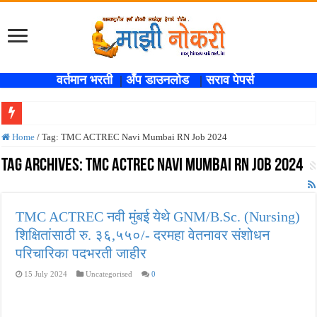
वर्तमान भरती
|
अँप डाउनलोड
|
सराव पेपर्स
सर्वोच्च न्यायालयाचा निर्णय ! पदवीधर वेतनश्रेणी पुन्हा थांबली ; शिक्षकांना धाकधूक ! Teacher Bh
Home
/
Tag:
TMC ACTREC Navi Mumbai RN Job 2024
IBPS द्वारे ११४०३ कलर्क पदांची मोठी भरती ; बँकेत काम करण्याची सुवर्ण संधी ! IBPS Bharti 2
Tag Archives:
TMC ACTREC Navi Mumbai RN Job 2024
महाराष्ट्रात अभियांत्रिकी प्रवेशासाठी तब्बल २ लाख १६ हजार जागा उपलब्ध ! Engineering A
खुशखबर ! नागपूर विद्यापीठ मध्ये १३९ सहायक प्राध्यापक पदांची भरती सुरु ! Nagpur Universi
TMC ACTREC नवी मुंबई येथे GNM/B.Sc. (Nursing)
आदिवासी विकास विभागातील चौकीदार पदांची परीक्षा आता २८ जुलै ऐवजी २ ऑगस्ट २०२६ ला होण
शिक्षितांसाठी रु. ३६,५५०/- दरमहा वेतनावर संशोधन
बँकेत मोठी भरती ! युनियन बँक ऑफ इंडिया मध्ये ३९५ पदांची भरती ! Union Bank of India Bh
परिचारिका पदभरती जाहीर
खुशखबर ! रेल्वे मध्ये ४०९८ जुनिअर इंजिनिअर पदांची मोठी भरती ; अर्ज प्रक्रिया सुरु ! Rai
15 July 2024
Uncategorised
0
आनंदाची बातमी ! MPSC तलाठी भरती एकूण १५३९ रिक्त जागा त्वरित जाणून घ्या परीक्षेचे स्वरूप 
मोठी आनंदाची बातमी ! अंगणवाडी मध्ये ४९४३ पदांसाठी मेगा भरती ! Anganwadi Bharti 4943 