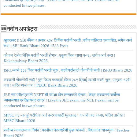
conducted in two phases.
🆕नवीन अपडेट्स
खुशखबर !! SBI बँकेत १ हजार ५३८ लिपिक पदांची भरती ,नवीन जाहिरात प्रकाशित; लगेच अर्ज
करा ! SBI Bank Bharti 2026 1538 Posts
कोकण रेल्वेत विविध पदांची भरती होणार , एकूण रिक्त जागा २०२ ; लगेच अर्ज करा !
Kokanrailway Bharti 2026
ISRO मध्ये ३३६ रिक्त पदांची भरती सुरु ; पदवीधरांसाठी नोकरीची संधी ! ISRO Bharti 2026
सरकारी नोकरीची संधी ! पुणे जिल्हा मध्यवर्ती बँकेत २८९ शिपाई पदांची भरती सुरु; पात्रता १२वी
पास ! त्वरित अर्ज करा ! PDCC Bank Bharti 2026
JEE च्या परीक्षेप्रमाणे NEET ची परीक्षा दोन टप्प्यामध्ये होणार ; केंद्र सरकारचे सर्वोच्च
न्यायालयात प्रतिज्ञापत्र सादर ! Like the JEE exam, the NEET exam will be
conducted in two phases.
MPSC गट -क पूर्व परीक्षेचा अर्ज करण्यासाठी मुदतवाढ ; १० ऑगस्ट २०२६ अंतिम तारीख !
MPSC Bharti 2026
सर्वोच्च न्यायालयाचा निर्णय ! पदवीधर वेतनश्रेणी पुन्हा थांबली ; शिक्षकांना धाकधूक ! Teacher
Bharti 2026