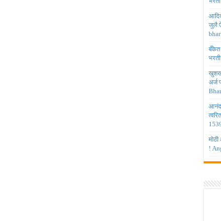
भरती
आदिव
जुलै
bhar
बँकेत
भरती
खुशखब
अर्ज
Bhar
आनंद
त्वरि
1539
मोठी 
! An