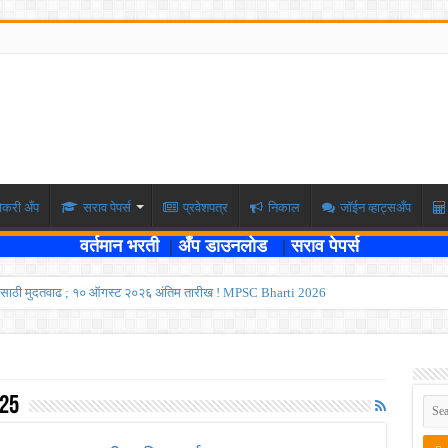
ोकरी अँप
सराव पेपर्स
प्रवेशपत्र
निकाल
जॉईन व्हाट्सअँप
वर्तमान भरती
|
अँप डाउनलोड
|
सराव पेपर्स
ण्यासाठी मुदतवाढ ; १० ऑगस्ट २०२६ अंतिम तारीख ! MPSC Bharti 2026
वेतनश्रेणी पुन्हा थांबली ; शिक्षकांना धाकधूक ! Teacher Bharti 2026
भरती ; बँकेत काम करण्याची सुवर्ण संधी ! IBPS Bharti 2026
ाठी तब्बल २ लाख १६ हजार जागा उपलब्ध ! Engineering Admission 2026
025
 सहायक प्राध्यापक पदांची भरती सुरु ! Nagpur University Bharti 2026