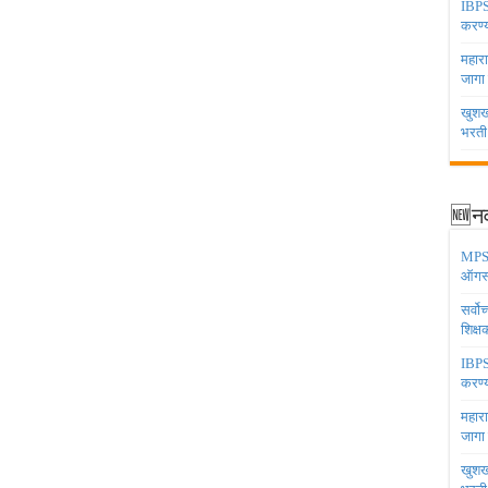
IBPS 
करण्य
महारा
जागा
खुशखब
भरती
🆕नव
MPSC 
ऑगस्
सर्वो
शिक्
IBPS 
करण्य
महारा
जागा
खुशखब