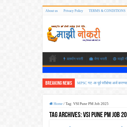
About us
Privacy Policy
TERMS & CONDITIONS
वतर्मान भरती
मेगा भरती
माझी न
Breaking News
MPSC गट -क पूर्व परीक्षेचा अर्ज कर
सर्वोच्च न्यायालयाचा निर्णय ! पदवीधर 
IBPS द्वारे ११४०३ कलर्क पदांची मोठी 
Home
/
Tag:
VSI Pune PM Job 2025
महाराष्ट्रात अभियांत्रिकी प्रवेशास
Tag Archives:
VSI Pune PM Job 2
खुशखबर ! नागपूर विद्यापीठ मध्ये १३९