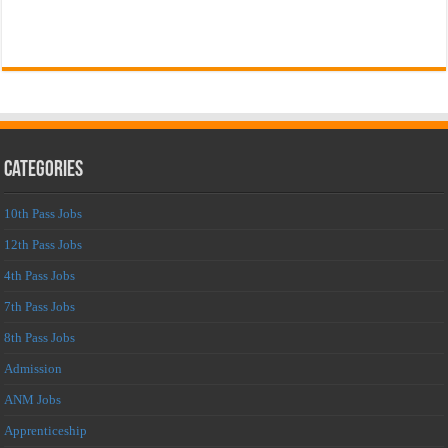
Categories
10th Pass Jobs
12th Pass Jobs
4th Pass Jobs
7th Pass Jobs
8th Pass Jobs
Admission
ANM Jobs
Apprenticeship