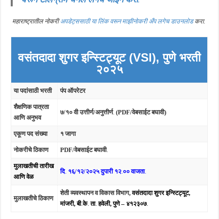
महाराष्ट्रातील नोकरी
अपडेट्ससाठी या लिंक वरून माझीनोकरी अँप लगेच डाउनलोड
करा.
वसंतदादा शुगर इन्स्टिट्यूट (VSI), पुणे भरती
२०२५
या पदांसाठी भरती
पंप ऑपरेटर
शैक्षणिक पात्रता
७/१० वी उत्तीर्ण/अनुत्तीर्ण
.
(PDF/वेबसाईट बघावी)
आणि अनुभव
एकूण पद संख्या
१ जागा
नोकरीचे ठिकाण
PDF/वेबसाईट बघावी
.
मुलाखती
ची तारीख
दि
.
१६/१२/२०२५ दुपारी १२
.
००
वाजता
.
आणि वेळ
शेती व्यवस्थापन व विकास विभाग,
वसंतदादा शुगर इन्स्टिट्यूट,
मुलाखतीचे ठिकाण
मांजरी, बी
.
के
.
ता
.
हवेली, पुणे
– ४१२३०७
.