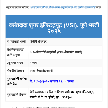
महाराष्ट्रातील नोकरी
अपडेट्ससाठी या लिंक वरून माझीनोकरी अँप लगेच डाउनलोड
करा.
वसंतदादा शुगर इन्स्टिट्यूट (VSI), पुणे भरती
२०२५
या पदांसाठी भरती
जेसीबी ऑपरेटर
शैक्षणिक पात्रता
७/१० वी उत्तीर्ण/अनुत्तीर्ण
.
(PDF/वेबसाईट बघावी)
आणि अनुभव
एकूण पद संख्या
१ जागा
नोकरीचे ठिकाण
PDF/वेबसाईट बघावी
.
मुलाखती
ची तारीख
दि
.
१८/०३/२०२५
सकाळी ११
.
००
वाजता
.
आणि वेळ
शेती व्यवस्थापन व विकास विभाग,
वसंतदादा शुगर इन्स्टिट्यूट,
मुलाखतीचे ठिकाण
मांजरी, बी
.
के
.
ता
.
हवेली, पुणे
– ४१२३०७
.