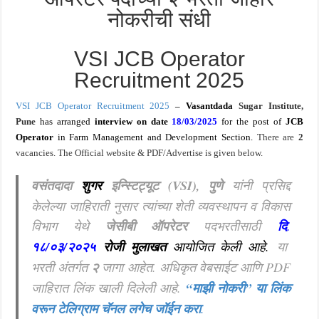
नोकरीची संधी
VSI JCB Operator
Recruitment 2025
VSI JCB Operator Recruitment 2025
–
Vasantdada
Sugar Institute,
Pune
has arranged
interview on date
18/03/2025
for the post of
JCB
Operator
in Farm Management and Development Section
.
There are
2
vacancies. The
Official
website & PDF/Advertise is given below.
वसंतदादा
शुगर
इन्स्टिट्यूट (VSI), पुणे
यांनी प्रसिद्द
केलेल्या जाहिराती नुसार त्यांच्या शेती व्यवस्थापन व विकास
विभाग येथे
जेसीबी ऑपरेटर
पदभरतीसाठी
दि
.
१८/०३/२०२५
रोजी मुलाखत
आयोजित केली आहे.
या
भरती अंतर्गत
२
जागा आहेत. अधिकृत वेबसाईट आणि PDF
जाहिरात लिंक खाली दिलेली आहे.
“माझी नोकरी”
या लिंक
वरून टेलिग्राम चॅनल लगेच जॉईन करा
.