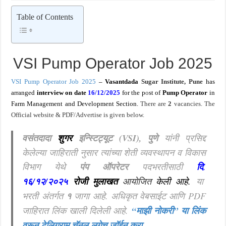
आनंदाची बातमी ! MPSC तलाठी भरती एकूण १५३९ रिक्त जागा त्वरित जाणून घ्या परीक्षेचे स्वरूप 
Table of Contents
VSI Pump Operator Job 2025
VSI Pump Operator Job 2025
–
Vasantdada
Sugar Institute, Pune
has
arranged
interview on date
16/12/2025
for the p
o
st of
Pump Operator
in
Farm Management and Development Section
.
There are
2
vacancies. The
Official
website & PDF/Advertise is given below.
वसंतदादा
शुगर
इन्स्टिट्यूट (VSI), पुणे
यांनी प्रसिद्द
केलेल्या जाहिराती नुसार त्यांच्या शेती व्यवस्थापन व विकास
विभाग येथे
पंप ऑपरेटर
पदभरतीसाठी
दि
.
१६/१२/२०२५
रोजी मुलाखत
आयोजित
केली आहे.
या
भरती अंतर्गत
१
जागा आहे. अधिकृत वेबसाईट आणि PDF
जाहिरात लिंक खाली दिलेली आहे.
“माझी नोकरी”
या लिंक
वरून टेलिग्राम चॅनल लगेच जॉईन करा
.