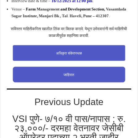
Interview date & time –
16/12/2025 at 12
.
00 pm
.
Venue –
Farm
Management
and Development Section
, Vasantdada
Sugar Institute, Manjari Bk
.
,
Tal
.
Haveli, Pune – 412307
.
सविस्तर माहितीकरिता खालील लिंक वर क्लिक करावे. येथून उमेदवारांनी सर्व माहितीची
काळजीपूर्वक शहानिशा करावी.
अधिकृत संकेतस्थळ
जाहिरात
Previous Update
VSI पुणे- ७/१० वी पास/नापास ; रु.
२३,०००/- दरमहा वेतनावर जेसीबी
ऑपरेटर पदाच्या २ भरती जाहीर