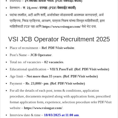
वयोमर्यादा –
३५ वर्षांपेक्षा अधिक नसावे
.
(PDF/वेबसाईट बघावी)
वेतनमान –
रु
.
२३,०००/- दरमहा
.
(PDF/वेबसाईट बघावी)
पदांचा तपशील, अटी आणि शर्ती, अर्जासोबत जोडावयाची आवश्यक कागदपत्रे, अर्ज
प्रक्रिया, निवड प्रक्रिया, आरक्षण, पात्रता निकष यांच्या विस्तृत माहितीसाठी, इतर
माहितीसाठी PDF पहा आणि
https://www.vsisugar.com/
येथे भेट दया.
VSI JCB Operator Recruitment 2025
Place of recruitment –
Ref
.
PDF/Visit website
.
Post’s Name –
JCB Operator
.
Total no. of vacancies –
02 vacancies
.
Educational qualification –
VII/X Pass/Fail
.
(Ref
.
PDF/Visit website)
Age limit –
Not more than 35 years
.
(Ref
.
PDF/Visit website)
Payment –
Rs
.
23,000/- pm
.
(Ref
.
PDF/Visit website)
For all the details of each post, terms & conditions, application
procedure, documents required along with application form, prescribed
format application form, experience, selection procedure refer PDF/Visit
website –
https://www.vsisugar.com/
.
Interview date & time –
18/03/2025
at 11
.
00 am
.