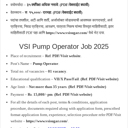
वयोमर्यादा –
३५ वर्षांपेक्षा अधिक नसावे
.
(PDF/वेबसाईट बघावी)
वेतनमान –
रु
.
१५,०००/- दरमहा
.
(PDF/वेबसाईट बघावी)
पदांचा तपशील, अटी आणि शर्ती, अर्जासोबत जोडावयाची आवश्यक कागदपत्रे, अर्ज
प्रक्रिया, निवड प्रक्रिया, आरक्षण, पात्रता निकष यांच्या विस्तृत माहितीसाठी, इतर
माहितीसाठी PDF पहा आणि
https://www.vsisugar.com/
येथे भेट दया.
VSI Pump Operator Job 2025
Place of recruitment –
Ref
.
PDF/Visit website
.
Post’s Name –
Pump Operator
.
Total no. of vacancies –
01 vacancy
.
Educational qualification –
VII/X Pass/Fail
.
(Ref
.
PDF/Visit website)
Age limit –
Not more than 35 years
.
(Ref
.
PDF/Visit website)
Payment –
Rs
.
15,000/- pm
.
(Ref
.
PDF/Visit website)
For all the details of each post, terms & conditions, application
procedure, documents required along with application form, prescribed
format application form, experience, selection procedure refer PDF/Visit
website –
https://www.vsisugar.com/
.