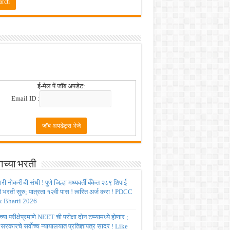
 2026
ई-मेल पें जॉब अपडेट:
Email ID :
ाच्या भरती
ी नोकरीची संधी ! पुणे जिल्हा मध्यवर्ती बँकेत २८९ शिपाई
ी भरती सुरु; पात्रता १२वी पास ! त्वरित अर्ज करा ! PDCC
 Bharti 2026
्या परीक्षेप्रमाणे NEET ची परीक्षा दोन टप्प्यामध्ये होणार ;
र सरकारचे सर्वोच्च न्यायालयात प्रतिज्ञापत्र सादर ! Like