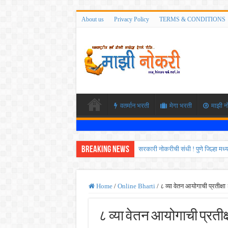
About us
Privacy Policy
TERMS & CONDITIONS
वतर्मान भरती
मेगा भरती
माझी न
Breaking News
सरकारी नोकरीची संधी ! पुणे जिल्हा मध
JEE च्या परीक्षेप्रमाणे NEET ची परीक
MPSC गट -क पूर्व परीक्षेचा अर्ज कर
Home
/
Online Bharti
/
८ व्या वेतन आयोगाची प्रतीक्षा
सर्वोच्च न्यायालयाचा निर्णय ! पदवीधर 
८ व्या वेतन आयोगाची प्रतीक
IBPS द्वारे ११४०३ कलर्क पदांची मोठी 