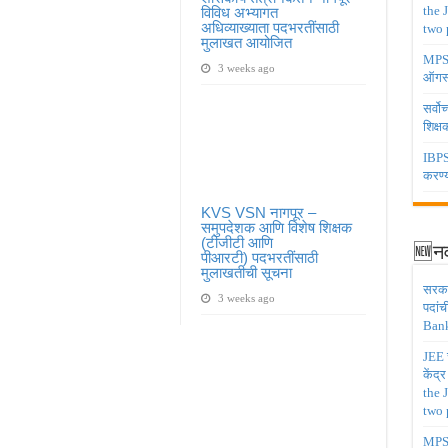
the 
विविध अभ्यागत
अधिव्याख्याता पदभरतींसाठी
two 
मुलाखत आयोजित
MPSC 
3 weeks ago
ऑगस्
सर्वो
शिक्
IBPS 
करण्य
KVS VSN नागपूर –
समुपदेशक आणि विशेष शिक्षक
(टीजीटी आणि
🆕नव
पीआरटी) पदभरतींसाठी
मुलाखतीची सूचना
सरकार
3 weeks ago
पदांच
Bank
JEE च
केंद्
the 
two 
MPSC 