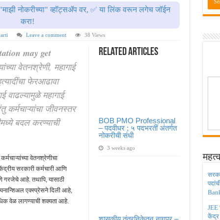
ाठी तब्बल २ लाख १६ हजार जागा उपलब्ध ! Engineering Admission 2026
"माझी नोकरीच्या" व्हॉट्सॲप वर, ✅ या लिंक वरून लगेच जॉईन
 सहायक प्राध्यापक पदांची भरती सुरु ! Nagpur University Bharti 2026
करा!
दांची परीक्षा आता २८ जुलै ऐवजी २ ऑगस्ट २०२६ ला होणार ! Adivasi vibhag bharti 2026
arti
Leave a comment
38 Views
डिया मध्ये ३९५ पदांची भरती ! Union Bank of India Bharti 2026
ation may get
Related Articles
्यांच्या वेतनश्रेणी, महागाई
ंजिनिअर पदांची मोठी भरती ; अर्ज प्रक्रिया सुरु ! Railway 4098 Junior Engineer Posts Bharti
इत्यादींचा फेरआढावा
ाई वाढल्यामुळे महागाई
रंतु कर्मचाऱ्यांचा जीवनस्तर
ीमध्ये बदल करण्याची
BOB PMO Professional
– पदवीधर ; ५ पदभरतीं अंतर्गत
नोकरीची संधी
3 weeks ago
महत्व
र्मचाऱ्यांच्या वेतनश्रेणीचा
केंद्रीय सरकारी कर्मचारी आणि
सरकार
णे गरजेचे आहे. तथापि, यासाठी
पदांच
नान्शिअल एक्स्प्रेसने दिली आहे,
Bank
िक वेळ लागण्याची शक्यता आहे.
JEE च
केंद्
शासकीय तंत्रनिकेतन नागपूर –