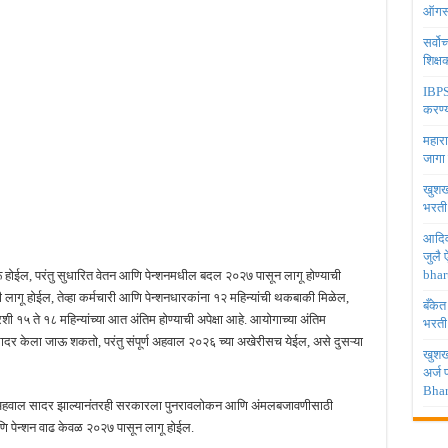
ऑगस्
सर्वो
शिक्
IBPS 
करण्य
महारा
जागा
खुशखब
भरती
आदिव
जुलै
bhar
 होईल, परंतु सुधारित वेतन आणि पेन्शनमधील बदल २०२७ पासून लागू होण्याची
ेणी लागू होईल, तेव्हा कर्मचारी आणि पेन्शनधारकांना १२ महिन्यांची थकबाकी मिळेल,
बँकेत
रशी १५ ते १८ महिन्यांच्या आत अंतिम होण्याची अपेक्षा आहे. आयोगाच्या अंतिम
भरती
दर केला जाऊ शकतो, परंतु संपूर्ण अहवाल २०२६ च्या अखेरीसच येईल, असे दुसऱ्या
खुशखब
अर्ज
Bhar
तिम अहवाल सादर झाल्यानंतरही सरकारला पुनरावलोकन आणि अंमलबजावणीसाठी
ि पेन्शन वाढ केवळ २०२७ पासून लागू होईल.