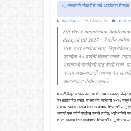
महाराष्ट्रात अभियांत्रिकी प्रवेशास
👉सरकारी नोकरीचे सर्व अपडेट्स मिळवा 
खुशखबर ! नागपूर विद्यापीठ मध्ये १३९
आदिवासी विकास विभागातील चौकीदार प
Majhi Naukri
1 April 2025
Online Bh
बँकेत मोठी भरती ! युनियन बँक ऑफ इं
8th Pay Commission implement
delayed till 2027
: केंद्रीय कर्मचाऱ
खुशखबर ! रेल्वे मध्ये ४०९८ जुनिअर इ
भत्ता, इतर आर्थिक लाभ, निवृत्तिवेतन 
प्रत्येक १० वर्षांनी घेतला जातो. महाग
भत्त्यांमध्ये वेळोवेळी वाढ केली जाते, प
कायम राखण्यासाठी त्यांच्या वेतनश्रेण
आवश्यकता देखील असते.
यासाठी केंद्र सरकार वेतन आयोगाच्या माध्यमातून केंद्रीय क
फेरआढावा घेत असते. या संदर्भात, जानेवारी २०२६ पासून 
पेन्शनधारकांना आठव्या वेतन आयोगाच्या शिफारशी लागू हो
आणखी एक वर्षाची प्रतीक्षा करावी लागेल, अशी माहिती फाय
कारण आठव्या वेतन आयोगाच्या शिफारशी लागू होण्यास अध