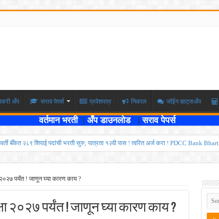
ोकरी अँप
सराव पेपर्स
प्रवेशपत्र
निकाल
जॉईन व्हाट्सअँप
वर्तमान भरती
|
अँप डाउनलोड
|
सराव पेपर्स
्यवर्ती बँकेत २८९ शिपाई पदांची भरती सुरु; पात्रता १२वी पास ! त्वरित अर्ज करा ! PDCC Bank Bhar
्षा दोन टप्प्यामध्ये होणार ; केंद्र सरकारचे सर्वोच्च न्यायालयात प्रतिज्ञापत्र सादर ! Like the
ण्यासाठी मुदतवाढ ; १० ऑगस्ट २०२६ अंतिम तारीख ! MPSC Bharti 2026
 २०२७ पर्यंत ! जाणून घ्या कारण काय ?
वेतनश्रेणी पुन्हा थांबली ; शिक्षकांना धाकधूक ! Teacher Bharti 2026
्षा २०२७ पर्यंत ! जाणून घ्या कारण काय ?
भरती ; बँकेत काम करण्याची सुवर्ण संधी ! IBPS Bharti 2026