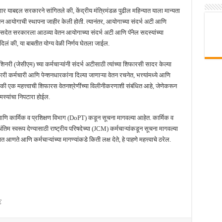
 याबद्दल सरकारने सांगितले की, केंद्रीय मंत्रिमंडळ पुढील महिन्यात याला मान्यता
 आयोगाची स्थापना जाहीर केली होती. त्यानंतर, आयोगाच्या संदर्भ अटी आणि
 संसदेत सरकारला आठव्या वेतन आयोगाच्या संदर्भ अटी आणि पॅनेल सदस्यांच्या
 दिलं की, या बाबतीत योग्य वेळी निर्णय घेतला जाईल.
री (जेसीएम) च्या कर्मचाऱ्यांनी संदर्भ अटीसाठी त्यांच्या शिफारसी सादर केल्या
ारी कर्मचारी आणि पेन्शनधारकांना दिल्या जाणाऱ्या वेतन रचनेत, भत्त्यांमध्ये आणि
ैकी एक महत्त्वाची शिफारस वेतनश्रेणींच्या विलीनीकरणाशी संबंधित आहे, जेणेकरून
्यांचा निपटारा होईल.
 आणि कार्मिक व प्रशिक्षण विभाग (DoPT) कडून सूचना मागवल्या आहेत. कार्मिक व
ंतिम स्वरूप देण्यासाठी राष्ट्रीय परिषदेच्या (JCM) कर्मचाऱ्यांकडून सूचना मागवल्या
ते आणि कर्मचाऱ्यांच्या मागण्यांकडे किती लक्ष देते, हे पाहणे महत्त्वाचे ठरेल.
E