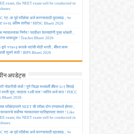
JEE exam, the NEET exam will be conducted in
phases.
गट -क पूर्व परीक्षेचा अर्ज करण्यासाठी मुदतवाढ ; १०
ट २०२६ अंतिम तारीख ! MPSC Bharti 2026
च्च न्यायालयाचा निर्णय ! पदवीधर वेतनश्रेणी पुन्हा थांबली ;
षकांना धाकधूक ! Teacher Bharti 2026
द्वारे ११४०३ कलर्क पदांची मोठी भरती ; बँकेत काम
ाची सुवर्ण संधी ! IBPS Bharti 2026
ीन अपडेट्स
ी नोकरीची संधी ! पुणे जिल्हा मध्यवर्ती बँकेत २८९ शिपाई
ी भरती सुरु; पात्रता १२वी पास ! त्वरित अर्ज करा ! PDCC
 Bharti 2026
्या परीक्षेप्रमाणे NEET ची परीक्षा दोन टप्प्यामध्ये होणार ;
र सरकारचे सर्वोच्च न्यायालयात प्रतिज्ञापत्र सादर ! Like
JEE exam, the NEET exam will be conducted in
phases.
गट -क पूर्व परीक्षेचा अर्ज करण्यासाठी मुदतवाढ ; १०