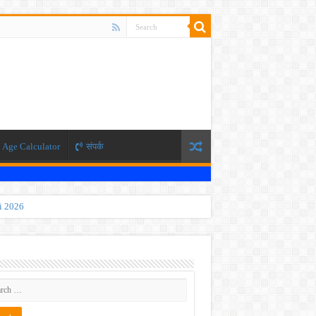
Age Calculator
संपर्क
ti 2026
 JEE exam, the NEET exam will be conducted in two phases.