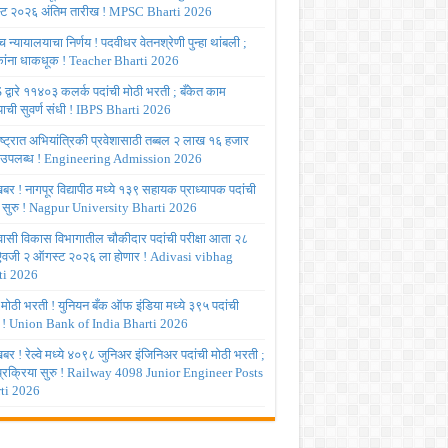
ट २०२६ अंतिम तारीख ! MPSC Bharti 2026
च्च न्यायालयाचा निर्णय ! पदवीधर वेतनश्रेणी पुन्हा थांबली ;
षकांना धाकधूक ! Teacher Bharti 2026
द्वारे ११४०३ कलर्क पदांची मोठी भरती ; बँकेत काम
ाची सुवर्ण संधी ! IBPS Bharti 2026
ष्ट्रात अभियांत्रिकी प्रवेशासाठी तब्बल २ लाख १६ हजार
 उपलब्ध ! Engineering Admission 2026
र ! नागपूर विद्यापीठ मध्ये १३९ सहायक प्राध्यापक पदांची
 सुरु ! Nagpur University Bharti 2026
ासी विकास विभागातील चौकीदार पदांची परीक्षा आता २८
 ऐवजी २ ऑगस्ट २०२६ ला होणार ! Adivasi vibhag
ti 2026
 मोठी भरती ! युनियन बँक ऑफ इंडिया मध्ये ३९५ पदांची
 ! Union Bank of India Bharti 2026
र ! रेल्वे मध्ये ४०९८ जुनिअर इंजिनिअर पदांची मोठी भरती ;
 प्रक्रिया सुरु ! Railway 4098 Junior Engineer Posts
ti 2026