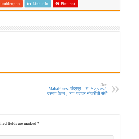
tumbleupon
LinkedIn
Pinterest
Next
MahaForest चंद्रपूर – रु. ५०,०००/-
दरमहा वेतन ; ‘या’ पदावर नोकरीची संधी
red fields are marked
*