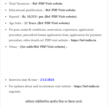
Total Vacancies –
Ref
.
PDF/Visit website
.
Educational qualification –
Ref
.
PDF/Visit website
.
Stipend –
Rs
.
10,333/- pm
.
(Ref
.
PDF/Visit website)
Age limit –
21 Years
.
(Ref
.
PDF/Visit website)
For post, terms & conditions, reservation, experience, application
procedure, prescribed format application form, application fee payment
procedure, other details ref. PDF/visit website –
https://bel-india.in
.
Venue –
(See table/Ref
.
PDF/Visit website) –
Interview date & time –
2/12/2024
.
For updates about said recruitment visit website –
https://bel-india.in
regularly.
सविस्तर माहितीकरिता खालील लिंक वर क्लिक करावे.