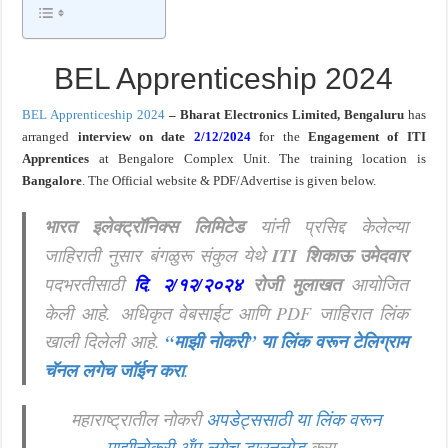
खुशखबर ! रेल्वे मध्ये ४०९८ जुनिअर इंजिनिअर पदांची मोठी भरती ; अर्ज प्रक्रिया सुरु ! Rai
BEL Apprenticeship 2024
BEL Apprenticeship 2024
– Bharat Electronics Limited, Bengaluru
has
arranged
interview
on date
2/12/2024
f
or the
Engagement of
ITI
Apprentices
at Bengalore Complex Unit.
The training location is
Bangalore
.
The Official website & PDF/Advertise is given below.
भारत इलेक्ट्रॉनिक्स लिमिटेड
यांनी प्रसिद्द केलेल्या
जाहिराती नुसार बंगळुरू संकुल येथे
ITI शिकाऊ उमेदवार
पदभरतीसाठी
दि
.
२/१२/२०२४
रोजी मुलाखत
आयोजित
केली आहे. अधिकृत वेबसाईट आणि PDF जाहिरात लिंक
खाली दिलेली आहे.
“माझी नोकरी”
या लिंक वरून टेलिग्राम
चॅनल लगेच जॉईन करा
.
महाराष्ट्रातील नोकरी
अपडेट्ससाठी या लिंक वरून
माझीनोकरी अँप लगेच डाउनलोड
करा.