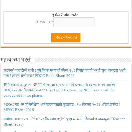
ई-मेल पें जॉब अपडेट:
Email ID :
महत्वाच्या भरती
सरकारी नोकरीची संधी ! पुणे जिल्हा मध्यवर्ती बँकेत २८९ शिपाई पदांची भरती सुरु; पात्रता १२वी
पास ! त्वरित अर्ज करा ! PDCC Bank Bharti 2026
JEE च्या परीक्षेप्रमाणे NEET ची परीक्षा दोन टप्प्यामध्ये होणार ; केंद्र सरकारचे सर्वोच्च
न्यायालयात प्रतिज्ञापत्र सादर ! Like the JEE exam, the NEET exam will be
conducted in two phases.
MPSC गट -क पूर्व परीक्षेचा अर्ज करण्यासाठी मुदतवाढ ; १० ऑगस्ट २०२६ अंतिम तारीख !
MPSC Bharti 2026
सर्वोच्च न्यायालयाचा निर्णय ! पदवीधर वेतनश्रेणी पुन्हा थांबली ; शिक्षकांना धाकधूक ! Teacher
Bharti 2026