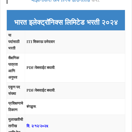
भारत इलेक्ट्रॉनिक्स लिमिटेड भरती २०२४
या
पदांसाठी
ITI शिकाऊ उमेदवार
भरती
शैक्षणिक
पात्रता
PDF/वेबसाईट बघावी
.
आणि
अनुभव
एकूण पद
PDF/वेबसाईट बघावी
.
संख्या
प्रशिक्षणाचे
बंगळुरू
.
ठिकाण
मुलाखतीची
तारीख
दि
.
२/१२/२०२४
.