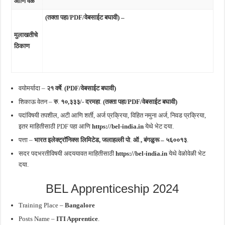
आणि वेळ
(तक्ता पहा/PDF/वेबसाईट बघावी) –
मुलाखतीचे
ठिकाण
वयोमर्यादा –
२१ वर्षे
.
(PDF/वेबसाईट बघावी)
शिकाऊ वेतन –
रु
.
१०,३३३/- दरमहा
.
(तक्ता पहा/PDF/वेबसाईट बघावी)
पदांविषयी तपशील, अटी आणि शर्ती, अर्ज प्रक्रिया, विहित नमुना अर्ज, निवड प्रक्रिया,
इतर माहितीसाठी PDF पहा आणि
https://bel-india.in
येथे भेट दया.
पत्ता –
भारत इलेक्ट्रॉनिक्स लिमिटेड, जलाहल्ली पो
.
ऑ
.
, बंगळुरू – ५६००१३
.
सदर पदभरतीविषयी अदययावत माहितीसाठी
https://bel-india.in
येथे वेळोवेळी भेट
दया.
BEL Apprenticeship 2024
Training Place –
Bangalore
Posts Name –
ITI Apprentice
.