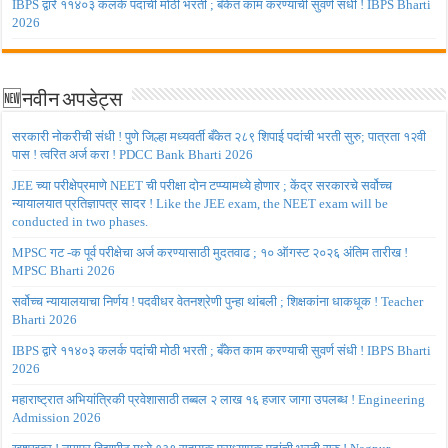
IBPS द्वारे ११४०३ कलर्क पदांची मोठी भरती ; बँकेत काम करण्याची सुवर्ण संधी ! IBPS Bharti
2026
🆕नवीन अपडेट्स
सरकारी नोकरीची संधी ! पुणे जिल्हा मध्यवर्ती बँकेत २८९ शिपाई पदांची भरती सुरु; पात्रता १२वी
पास ! त्वरित अर्ज करा ! PDCC Bank Bharti 2026
JEE च्या परीक्षेप्रमाणे NEET ची परीक्षा दोन टप्प्यामध्ये होणार ; केंद्र सरकारचे सर्वोच्च
न्यायालयात प्रतिज्ञापत्र सादर ! Like the JEE exam, the NEET exam will be
conducted in two phases.
MPSC गट -क पूर्व परीक्षेचा अर्ज करण्यासाठी मुदतवाढ ; १० ऑगस्ट २०२६ अंतिम तारीख !
MPSC Bharti 2026
सर्वोच्च न्यायालयाचा निर्णय ! पदवीधर वेतनश्रेणी पुन्हा थांबली ; शिक्षकांना धाकधूक ! Teacher
Bharti 2026
IBPS द्वारे ११४०३ कलर्क पदांची मोठी भरती ; बँकेत काम करण्याची सुवर्ण संधी ! IBPS Bharti
2026
महाराष्ट्रात अभियांत्रिकी प्रवेशासाठी तब्बल २ लाख १६ हजार जागा उपलब्ध ! Engineering
Admission 2026