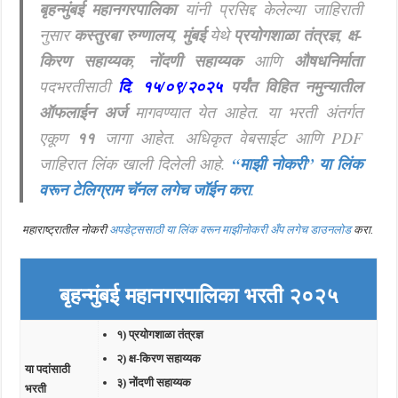
बृहन्मुंबई महानगरपालिका
यांनी प्रसिद्द केलेल्या जाहिराती
नुसार
कस्तुरबा रुग्णालय, मुंबई
येथे
प्रयोगशाळा तंत्रज्ञ, क्ष-
किरण सहाय्यक, नोंदणी सहाय्यक
आणि
औषधनिर्माता
पदभरतीसाठी
दि
.
१५/०९/२०२५
पर्यंत विहित नमुन्यातील
ऑफलाईन अर्ज
मागवण्यात येत आहेत. या भरती अंतर्गत
एकूण
११
जागा आहेत. अधिकृत वेबसाईट आणि PDF
जाहिरात लिंक खाली दिलेली आहे.
“माझी नोकरी”
या लिंक
वरून टेलिग्राम चॅनल लगेच जॉईन करा
.
महाराष्ट्रातील नोकरी
अपडेट्ससाठी या लिंक वरून माझीनोकरी अँप लगेच डाउनलोड
करा.
बृहन्मुंबई महानगरपालिका भरती २०२५
१) प्रयोगशाळा तंत्रज्ञ
२) क्ष-किरण सहाय्यक
या पदांसाठी
३) नोंदणी सहाय्यक
भरती