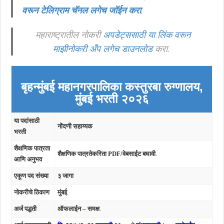
वरून टेलिग्राम चॅनल लगेच जॉईन करा
.
महाराष्ट्रातील नोकरी
अपडेट्ससाठी या लिंक वरून
माझीनोकरी अँप लगेच डाउनलोड
करा.
बृहन्मुंबई महानगरपालिका
कस्तुरबा रुग्णालय,
मुंबई
भरती २०२६
या पदांसाठी
नोंदणी सहाय्यक
भरती
शैक्षणिक पात्रता
शैक्षणिक पात्रतेकरिता
PDF/वेबसाईट
बघावी
.
आणि अनुभव
एकूण पद संख्या
३ जागा
नोकरीचे ठिकाण
मुंबई
.
अर्ज पद्धती
ऑफलाईन – समक्ष
.