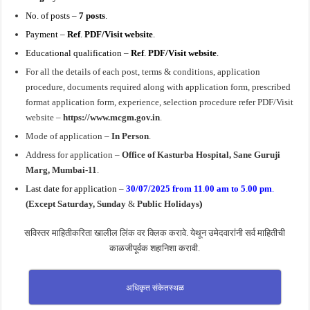
No. of posts –
7
posts
.
Payment –
Ref
.
PDF/Visit website
.
Educational qualification –
Ref
.
PDF
/Visit website
.
For all the details of each post, terms & conditions, application
procedure, documents required along with application form, prescribed
format application form, experience, selection procedure refer PDF/Visit
website –
https://www.mcgm.gov.in
.
Mode of application –
In Person
.
Address for application –
Office of Kasturba Hospital, Sane Guruji
Marg, Mumbai-11
.
Last date for application –
30/07/2025
from 11
.
00 am to 5
.
00 pm
.
(Except Saturday, Sunday
&
Public Holidays
)
सविस्तर माहितीकरिता खालील लिंक वर क्लिक करावे. येथून उमेदवारांनी सर्व माहितीची
काळजीपूर्वक शहानिशा करावी.
अधिकृत संकेतस्थळ