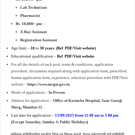
Lab Technician
Pharmacist
Rs
.
18,000/- pm
–
X-Ray Assistant
Registration Assistant
Age limit –
18
to
38 years
.
(
Ref
.
PDF
/Visit website
)
Educational qualification –
Ref
.
PDF
/Visit website
.
For all the details of each post, terms & conditions, application
procedure, documents required along with application form, prescribed
format application form, experience, selection procedure refer PDF/Visit
website –
https://www.mcgm.gov.in
.
Mode of application –
In Person
.
Address for application –
Office of Kasturba Hospital, Sane Guruji
Marg, Mumbai-11
.
Last date for application –
15/09/2025
from 11
.
00 am to 5
.
00 pm
.
(Except Saturday, Sunday
&
Public Holidays
)
सविस्तर माहितीकरिता खालील लिंक वर क्लिक करावे. येथून उमेदवारांनी सर्व माहितीची