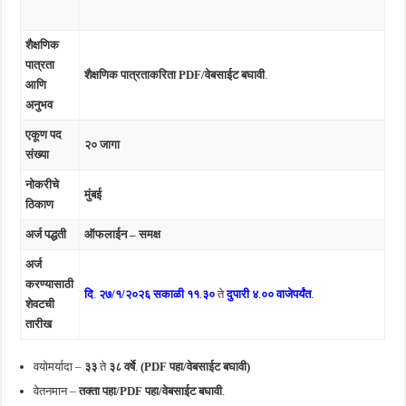
शैक्षणिक
पात्रता
शैक्षणिक पात्रताकरिता PDF/वेबसाईट बघावी
.
आणि
अनुभव
एकूण पद
२० जागा
संख्या
नोकरीचे
मुंबई
ठिकाण
अर्ज पद्धती
ऑफलाईन
– समक्ष
अर्ज
करण्यासाठी
दि
.
२७/१/२०२६
सकाळी ११
.
३०
ते
दुपारी ४
.
०० वाजेपर्यंत
.
शेवटची
तारीख
वयोमर्यादा –
३३
ते
३८ वर्षे
.
(PDF पहा/वेबसाईट बघावी)
वेतनमान –
तक्ता पहा/PDF पहा/वेबसाईट बघावी
.