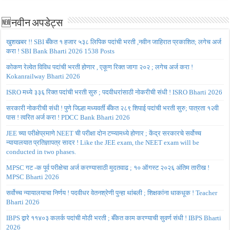
🆕नवीन अपडेट्स
खुशखबर !! SBI बँकेत १ हजार ५३८ लिपिक पदांची भरती ,नवीन जाहिरात प्रकाशित; लगेच अर्ज
करा ! SBI Bank Bharti 2026 1538 Posts
कोकण रेल्वेत विविध पदांची भरती होणार , एकूण रिक्त जागा २०२ ; लगेच अर्ज करा !
Kokanrailway Bharti 2026
ISRO मध्ये ३३६ रिक्त पदांची भरती सुरु ; पदवीधरांसाठी नोकरीची संधी ! ISRO Bharti 2026
सरकारी नोकरीची संधी ! पुणे जिल्हा मध्यवर्ती बँकेत २८९ शिपाई पदांची भरती सुरु; पात्रता १२वी
पास ! त्वरित अर्ज करा ! PDCC Bank Bharti 2026
JEE च्या परीक्षेप्रमाणे NEET ची परीक्षा दोन टप्प्यामध्ये होणार ; केंद्र सरकारचे सर्वोच्च
न्यायालयात प्रतिज्ञापत्र सादर ! Like the JEE exam, the NEET exam will be
conducted in two phases.
MPSC गट -क पूर्व परीक्षेचा अर्ज करण्यासाठी मुदतवाढ ; १० ऑगस्ट २०२६ अंतिम तारीख !
MPSC Bharti 2026
सर्वोच्च न्यायालयाचा निर्णय ! पदवीधर वेतनश्रेणी पुन्हा थांबली ; शिक्षकांना धाकधूक ! Teacher
Bharti 2026
IBPS द्वारे ११४०३ कलर्क पदांची मोठी भरती ; बँकेत काम करण्याची सुवर्ण संधी ! IBPS Bharti
2026