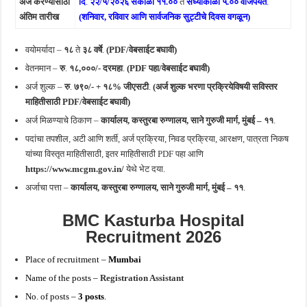
अर्ज करण्यासाठी
दि
.
२२/५/२०२६ सकाळी ११.००
ते
संध्याकाळी ५.०० वाजेपर्यंत
.
अंतिम तारीख
(शनिवार, रविवार आणि सार्वजनिक सुट्टीचे दिवस वगळून)
वयोमर्यादा –
१८
ते
३८ वर्षे
.
(PDF/वेबसाईट बघावी)
वेतनमान –
रु
.
१८,०००/- दरमहा
.
(PDF पहा/वेबसाईट बघावी)
अर्ज शुल्क –
रु
.
७९०/- + १८% जीएसटी
.
(अर्ज शुल्क भरणा प्रक्रियेविषयी सविस्तर
माहितीसाठी
PDF/वेबसाईट बघावी)
अर्ज मिळण्याचे ठिकाण –
कार्यालय, कस्तुरबा रुग्णालय, साने गुरुजी मार्ग, मुंबई – ११
.
पदांचा तपशील, अटी आणि शर्ती, अर्ज प्रक्रिया, निवड प्रक्रिया, आरक्षण, पात्रता निकष
यांच्या विस्तृत माहितीसाठी, इतर माहितीसाठी PDF पहा आणि
https://www.mcgm.gov.in/
येथे भेट दया.
अर्जाचा पत्ता –
कार्यालय, कस्तुरबा रुग्णालय, साने गुरुजी मार्ग, मुंबई – ११
.
BMC
Kasturba Hospital
Recruitment 2026
Place of recruitment –
Mumbai
Name of the posts –
Registration Assistant
No. of posts –
3
posts
.