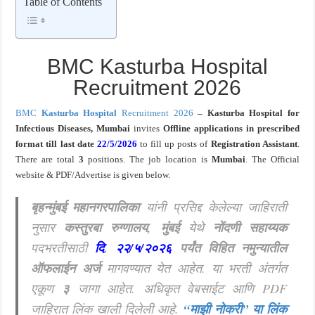
Table of Contents
खुशखबर ! नागपूर विद्यापीठ मध्ये १३९ सहायक प्राध्यापक पदांची भरती सुरु ! Nagpur Universi
BMC Kasturba Hospital
Recruitment 2026
BMC
Kasturba Hospital
Recruitment 2026
–
Kasturba Hospital for
Infectious Diseases, Mumbai
invites
O
ffline applications in prescribed
format till last
date
22/5/2026
to fill up posts of
Registration Assistant
.
There are total
3
positions. The job location is
Mumbai
. The Official
website & PDF/Advertise is given below.
बृहन्मुंबई महानगरपालिका
यांनी प्रसिद्द केलेल्या जाहिराती
नुसार
कस्तुरबा रुग्णालय, मुंबई
येथे
नोंदणी सहाय्यक
पदभरतीसाठी
दि
.
२२/५/२०२६
पर्यंत विहित नमुन्यातील
ऑफलाईन अर्ज
मागवण्यात येत आहेत. या भरती अंतर्गत
एकूण
३
जागा आहेत. अधिकृत वेबसाईट आणि PDF
जाहिरात लिंक खाली दिलेली आहे.
“माझी नोकरी”
या लिंक