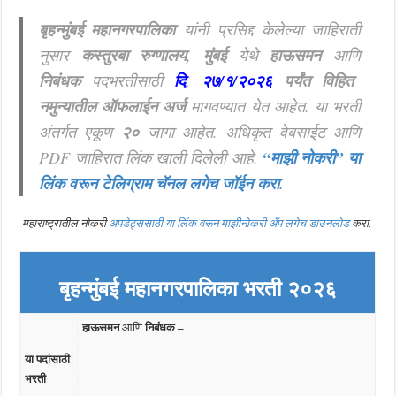
बृहन्मुंबई महानगरपालिका
यांनी प्रसिद्द केलेल्या जाहिराती
नुसार
कस्तुरबा रुग्णालय, मुंबई
येथे
हाऊसमन
आणि
निबंधक
पदभरतीसाठी
दि
.
२७/१/२०२६
पर्यंत विहित
नमुन्यातील ऑफलाईन अर्ज
मागवण्यात येत आहेत. या भरती
अंतर्गत एकूण
२०
जागा आहेत. अधिकृत वेबसाईट आणि
PDF जाहिरात लिंक खाली दिलेली आहे.
“माझी नोकरी”
या
लिंक वरून टेलिग्राम चॅनल लगेच जॉईन करा
.
महाराष्ट्रातील नोकरी
अपडेट्ससाठी या लिंक वरून माझीनोकरी अँप लगेच डाउनलोड
करा.
बृहन्मुंबई महानगरपालिका भरती २०२६
हाऊसमन
आणि
निबंधक –
या पदांसाठी
भरती