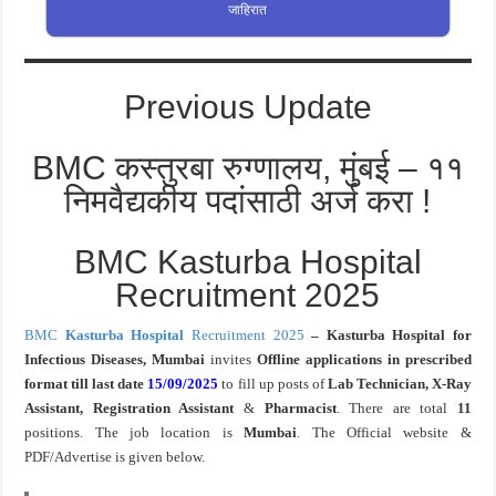
जाहिरात
Previous Update
BMC कस्तुरबा रुग्णालय, मुंबई – ११
निमवैद्यकीय पदांसाठी अर्ज करा !
BMC Kasturba Hospital
Recruitment 2025
BMC
Kasturba Hospital
Recruitment 2025
–
Kasturba Hospital for
Infectious Diseases, Mumbai
invites
Offline applications in prescribed
format till last
date
15/09/2025
to fill up posts of
Lab Technician, X-Ray
Assistant, Registration Assistant
&
Pharmacist
. There are total
11
positions. The job location is
Mumbai
. The Official website &
PDF/Advertise is given below.