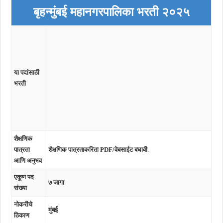
बृहन्मुंबई महानगरपालिका भरती २०२५
या पदांसाठी
भरती
शैक्षणिक
पात्रता
शैक्षणिक पात्रताकरिता PDF/वेबसाईट बघावी
.
आणि अनुभव
एकूण पद
७ जागा
संख्या
नोकरीचे
मुंबई
ठिकाण