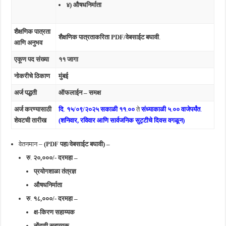
४) औषधनिर्माता
शैक्षणिक पात्रता
शैक्षणिक पात्रताकरिता PDF/वेबसाईट बघावी
.
आणि अनुभव
एकूण पद संख्या
११ जागा
नोकरीचे ठिकाण
मुंबई
अर्ज पद्धती
ऑफलाईन – समक्ष
अर्ज करण्यासाठी
दि
.
१५/०९/२०२५
सकाळी ११
.
००
ते
संध्याकाळी ५
.
०० वाजेपर्यंत
.
शेवटची तारीख
(शनिवार, रविवार आणि सार्वजनिक सुट्टीचे दिवस वगळून)
वेतनमान –
(PDF पहा/वेबसाईट बघावी) –
रु
.
२०,०००/- दरमहा –
प्रयोगशाळा तंत्रज्ञ
औषधनिर्माता
रु
.
१८,०००/- दरमहा –
क्ष-किरण सहाय्यक
नोंदणी सहाय्यक