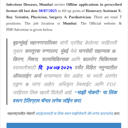
Infectious Diseases, Mumbai
invites
O
ffline applications in prescribed
format till last
date
30/07/2025
to fill up posts of
Honorary Assistant X-
Ray Scientist, Physician, Surgery
&
Paediatrician
. There are total
7
positions. The job location is
Mumbai
. The Official website &
PDF/Advertise is given below.
बृहन्मुंबई महानगरपालिका
यांनी प्रसिद्द केलेल्या जाहिराती
नुसार
कस्तुरबा रुग्णालय, मुंबई
येथे
मानसेवी सहाय्यक क्ष-
किरण, भिषज, शल्यचिकित्सक
आणि
बालरोग चिकित्सक
पदभरतीसाठी
दि
.
३०/०७/२०२५
पर्यंत विहित नमुन्यातील
ऑफलाईन अर्ज
मागवण्यात येत आहेत. या भरती अंतर्गत
एकूण
७
जागा आहेत. अधिकृत वेबसाईट आणि PDF
जाहिरात लिंक खाली दिलेली आहे.
“माझी नोकरी”
या लिंक
वरून टेलिग्राम चॅनल लगेच जॉईन करा
.
महाराष्ट्रातील नोकरी
अपडेट्ससाठी या लिंक वरून माझीनोकरी अँप लगेच डाउनलोड
करा.