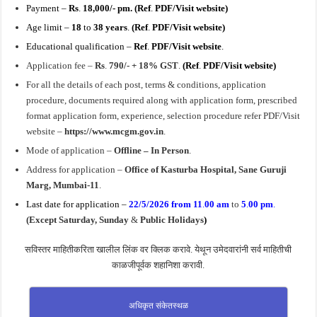
Payment –
Rs
.
18,000/- pm. (
Ref
.
PDF/Visit website)
Age limit –
18
to
38 years
.
(
Ref
.
PDF
/Visit website
)
Educational qualification –
Ref
.
PDF
/Visit website
.
Application fee –
Rs
.
790/-
+ 18% GST
.
(
Ref
.
PDF
/Visit website
)
For all the details of each post, terms & conditions, application
procedure, documents required along with application form, prescribed
format application form, experience, selection procedure refer PDF/Visit
website –
https://www.mcgm.gov.in
.
Mode of application –
Offline –
In Person
.
Address for application –
Office of Kasturba Hospital, Sane Guruji
Marg, Mumbai-11
.
Last date for application –
22/5/2026
from 11
.
00 am
to
5
.
00 pm
.
(Except Saturday, Sunday
&
Public Holidays
)
सविस्तर माहितीकरिता खालील लिंक वर क्लिक करावे. येथून उमेदवारांनी सर्व माहितीची
काळजीपूर्वक शहानिशा करावी.
अधिकृत संकेतस्थळ