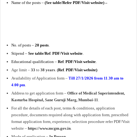
Name of the posts –
(See table/Refer PDF/Visit website) –
No. of posts –
20
posts
.
Stipend –
See table/Ref
.
PDF/Visit website
.
Educational qualification –
Ref
.
PDF
/Visit website
.
Age limit –
33
to
38 years
.
(
Ref
.
PDF/Visit website)
Availability of Application form –
Till
27/1/2026
from 11
.
30 am to
4
.
00 pm
.
Address to get
application
form –
Office of Medical Superintendent,
Kasturba Hospital, Sane Guruji Marg, Mumbai-11
.
For all the details of each post, terms & conditions, application
procedure, documents required along with application form, prescribed
format application form, experience, selection procedure refer PDF/Visit
website –
https://www.mcgm.gov.in
.
Mode of application –
In Person
.