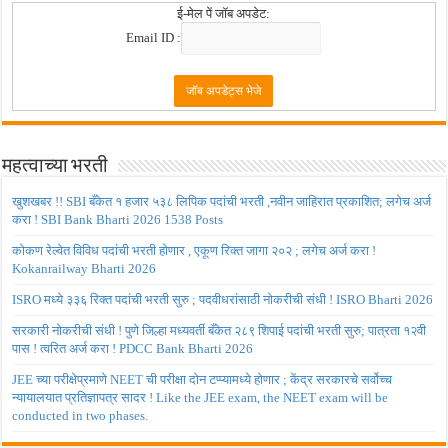
ई-मेल पें जॉब अपडेट:
Email ID :
महत्वाच्या भरती
खुशखबर !! SBI बँकेत १ हजार ५३८ लिपिक पदांची भरती ,नवीन जाहिरात प्रकाशित; लगेच अर्ज
करा ! SBI Bank Bharti 2026 1538 Posts
कोकण रेल्वेत विविध पदांची भरती होणार , एकूण रिक्त जागा २०२ ; लगेच अर्ज करा !
Kokanrailway Bharti 2026
ISRO मध्ये ३३६ रिक्त पदांची भरती सुरु ; पदवीधरांसाठी नोकरीची संधी ! ISRO Bharti 2026
सरकारी नोकरीची संधी ! पुणे जिल्हा मध्यवर्ती बँकेत २८९ शिपाई पदांची भरती सुरु; पात्रता १२वी
पास ! त्वरित अर्ज करा ! PDCC Bank Bharti 2026
JEE च्या परीक्षेप्रमाणे NEET ची परीक्षा दोन टप्प्यामध्ये होणार ; केंद्र सरकारचे सर्वोच्च
न्यायालयात प्रतिज्ञापत्र सादर ! Like the JEE exam, the NEET exam will be
conducted in two phases.