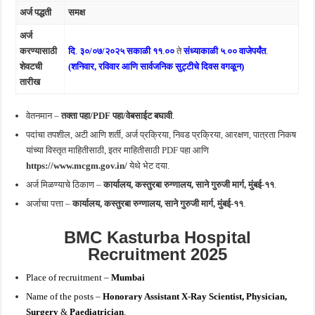
अर्ज पद्धती
समक्ष
अर्ज
करण्यासाठी
दि
.
३०/०७/२०२५
सकाळी ११
.
००
ते
संध्याकाळी ५
.
०० वाजेपर्यंत
.
शेवटची
(शनिवार, रविवार आणि सार्वजनिक सुट्टीचे दिवस वगळून)
तारीख
वेतनमान –
तक्ता पहा/PDF पहा/वेबसाईट बघावी
.
पदांचा तपशील, अटी आणि शर्ती, अर्ज प्रक्रिया, निवड प्रक्रिया, आरक्षण, पात्रता निकष
यांच्या विस्तृत माहितीसाठी, इतर माहितीसाठी PDF पहा आणि
https://www.mcgm.gov.in/
येथे भेट दया.
अर्ज मिळण्याचे ठिकाण –
कार्यालय, कस्तुरबा रुग्णालय, साने गुरुजी मार्ग, मुंबई-११
.
अर्जाचा पत्ता –
कार्यालय, कस्तुरबा रुग्णालय, साने गुरुजी मार्ग, मुंबई-११
.
BMC
Kasturba Hospital
Recruitment 2025
Place of recruitment –
Mumbai
Name of the posts –
Honorary Assistant X-Ray Scientist, Physician,
Surgery
&
Paediatrician
.